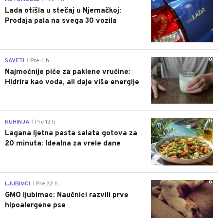
Lada otišla u stečaj u Njemačkoj:
Prodaja pala na svega 30 vozila
0
SAVETI
Pre 4 h
|
Najmoćnije piće za paklene vrućine:
Hidrira kao voda, ali daje više energije
0
KUHINJA
Pre 13 h
|
Lagana ljetna pasta salata gotova za
20 minuta: Idealna za vrele dane
0
LJUBIMCI
Pre 22 h
|
GMO ljubimac: Naučnici razvili prve
hipoalergene pse