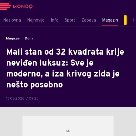
Naslovna
Najnovije
Info
Sport
Zabava
Magazin
M
Magazin
Dom
Mali stan od 32 kvadrata krije
neviđen luksuz: Sve je
moderno, a iza krivog zida je
nešto posebno
13.05.2026. / 09:23