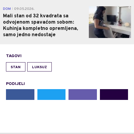
0
DOM
09.05.2026.
|
Mali stan od 32 kvadrata sa
odvojenom spavaćom sobom:
Kuhinja kompletno opremljena,
samo jedno nedostaje
TAGOVI
STAN
LUKSUZ
PODIJELI