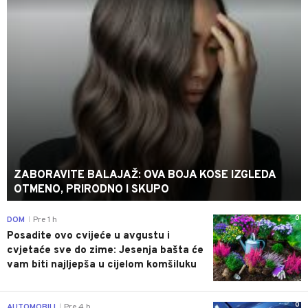
ZABORAVITE BALAJAŽ: OVA BOJA KOSE IZGLEDA
OTMENO, PRIRODNO I SKUPO
0
DOM
Pre 1 h
|
Posadite ovo cvijeće u avgustu i
cvjetaće sve do zime: Jesenja bašta će
vam biti najljepša u cijelom komšiluku
0
AUTOMOBILI
Pre 4 h
|