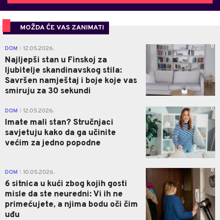
MOŽDA ĆE VAS ZANIMATI
0
DOM
12.05.2026.
|
Najljepši stan u Finskoj za
ljubitelje skandinavskog stila:
Savršen namještaj i boje koje vas
smiruju za 30 sekundi
0
DOM
12.05.2026.
|
Imate mali stan? Stručnjaci
savjetuju kako da ga učinite
većim za jedno popodne
0
DOM
10.05.2026.
|
6 sitnica u kući zbog kojih gosti
misle da ste neuredni: Vi ih ne
primećujete, a njima bodu oči čim
uđu