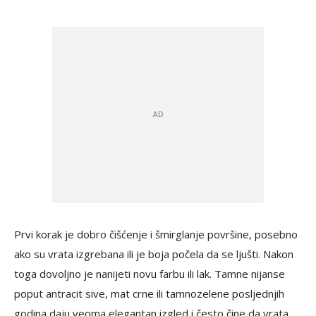
Prvi korak je dobro čišćenje i šmirglanje površine, posebno
ako su vrata izgrebana ili je boja počela da se ljušti. Nakon
toga dovoljno je nanijeti novu farbu ili lak. Tamne nijanse
poput antracit sive, mat crne ili tamnozelene posljednjih
godina daju veoma elegantan izgled i često čine da vrata