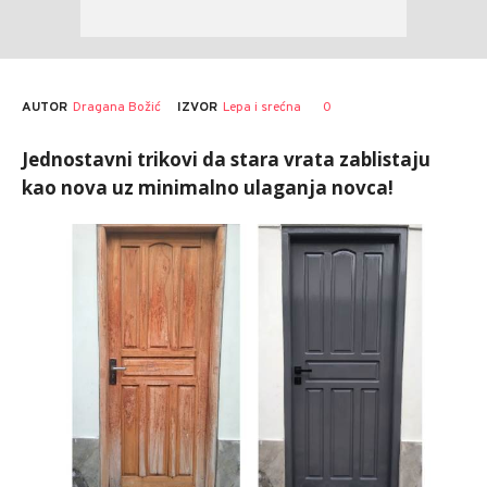
AUTOR
Dragana Božić
0
IZVOR
Lepa i srećna
Jednostavni trikovi da stara vrata zablistaju
kao nova uz minimalno ulaganja novca!