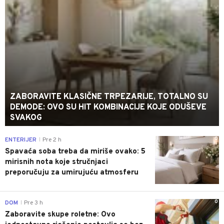
ZABORAVITE KLASIČNE TRPEZARIJE, TOTALNO SU
DEMODE: OVO SU HIT KOMBINACIJE KOJE ODUŠEVE
SVAKOG
0
ENTERIJER
Pre 2 h
|
Spavaća soba treba da miriše ovako: 5
mirisnih nota koje stručnjaci
preporučuju za umirujuću atmosferu
0
DOM
Pre 3 h
|
Zaboravite skupe roletne: Ovo