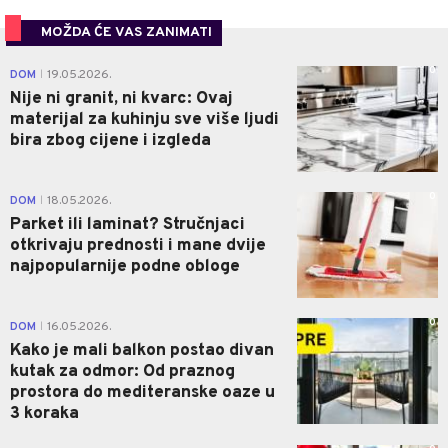
MOŽDA ĆE VAS ZANIMATI
0
DOM
19.05.2026.
|
Nije ni granit, ni kvarc: Ovaj
materijal za kuhinju sve više ljudi
bira zbog cijene i izgleda
0
DOM
18.05.2026.
|
Parket ili laminat? Stručnjaci
otkrivaju prednosti i mane dvije
najpopularnije podne obloge
0
DOM
16.05.2026.
|
Kako je mali balkon postao divan
kutak za odmor: Od praznog
prostora do mediteranske oaze u
3 koraka