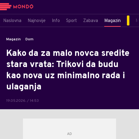
Naslovna
Najnovije
Info
Sport
Zabava
Magazin
M
Magazin
Dom
Kako da za malo novca sredite
stara vrata: Trikovi da budu
kao nova uz minimalno rada i
ulaganja
19.05.2026. / 14:53