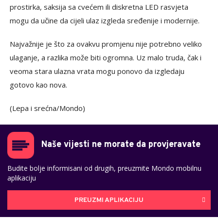
prostirka, saksija sa cvećem ili diskretna LED rasvjeta
mogu da učine da cijeli ulaz izgleda sređenije i modernije.
Najvažnije je što za ovakvu promjenu nije potrebno veliko
ulaganje, a razlika može biti ogromna. Uz malo truda, čak i
veoma stara ulazna vrata mogu ponovo da izgledaju
gotovo kao nova.
(Lepa i srećna/Mondo)
Naše vijesti ne morate da provjeravate
Budite bolje informisani od drugih, preuzmite Mondo mobilnu
aplikaciju
PREUZMI APLIKACIJU