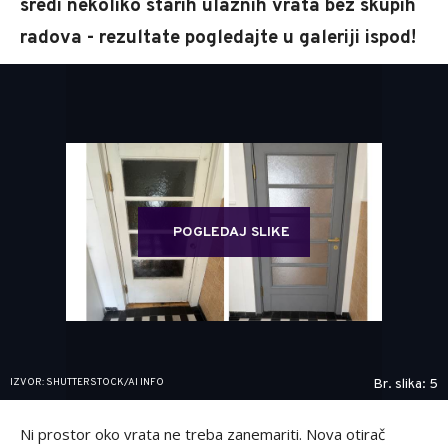
sredi nekoliko starih ulaznih vrata bez skupih
radova - rezultate pogledajte u galeriji ispod!
POGLEDAJ SLIKE
IZVOR: SHUTTERSTOCK/AI INFO
Br. slika: 5
Ni prostor oko vrata ne treba zanemariti. Nova otirač