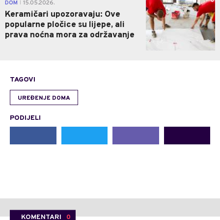
0
DOM
15.05.2026.
|
Keramičari upozoravaju: Ove
popularne pločice su lijepe, ali
prava noćna mora za održavanje
TAGOVI
UREĐENJE DOMA
PODIJELI
KOMENTARI
0