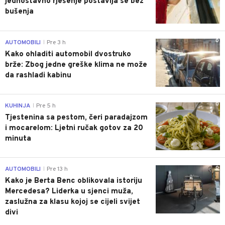
jednostavno rješenje postavlja se bez
bušenja
0
AUTOMOBILI
Pre 3 h
|
Kako ohladiti automobil dvostruko
brže: Zbog jedne greške klima ne može
da rashladi kabinu
0
KUHINJA
Pre 5 h
|
Tjestenina sa pestom, čeri paradajzom
i mocarelom: Ljetni ručak gotov za 20
minuta
0
AUTOMOBILI
Pre 13 h
|
Kako je Berta Benc oblikovala istoriju
Mercedesa? Liderka u sjenci muža,
zaslužna za klasu kojoj se cijeli svijet
divi