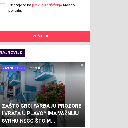
Pristajete na
pravila korišćenja
Mondo
portala.
POŠALJI
NAJNOVIJE
0
Pre 5 h
ZANIMLJIVOSTI
ZAŠTO GRCI FARBAJU PROZORE
I VRATA U PLAVO? IMA VAŽNIJU
SVRHU NEGO ŠTO M...