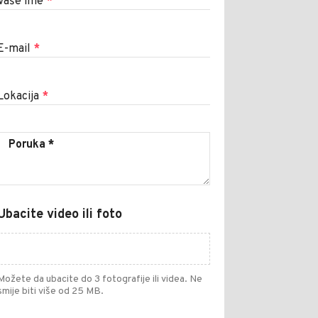
Vaše ime
*
E-mail
*
Lokacija
*
Ubacite video ili foto
Možete da ubacite do 3 fotografije ili videa. Ne
smije biti više od 25 MB.