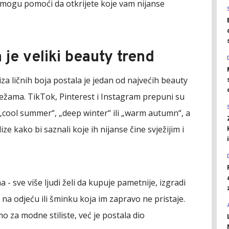
ji mogu pomoći da otkrijete koje vam nijanse
 je veliki beauty trend
a ličnih boja postala je jedan od najvećih beauty
ežama. TikTok, Pinterest i Instagram prepuni su
su „cool summer“, „deep winter“ ili „warm autumn“, a
e kako bi saznali koje ih nijanse čine svježijim i
- sve više ljudi želi da kupuje pametnije, izgradi
ac na odjeću ili šminku koja im zapravo ne pristaje.
o za modne stiliste, već je postala dio