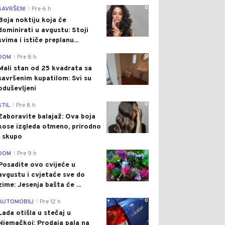
0
SAVRŠENI
Pre 6 h
|
Boja noktiju koja će
dominirati u avgustu: Stoji
svima i ističe preplanu...
0
DOM
Pre 8 h
|
Mali stan od 25 kvadrata sa
savršenim kupatilom: Svi su
oduševljeni
0
STIL
Pre 8 h
|
Zaboravite balajaž: Ova boja
kose izgleda otmeno, prirodno
i skupo
0
DOM
Pre 9 h
|
Posadite ovo cvijeće u
avgustu i cvjetaće sve do
zime: Jesenja bašta će ...
0
AUTOMOBILI
Pre 12 h
|
Lada otišla u stečaj u
Njemačkoj: Prodaja pala na