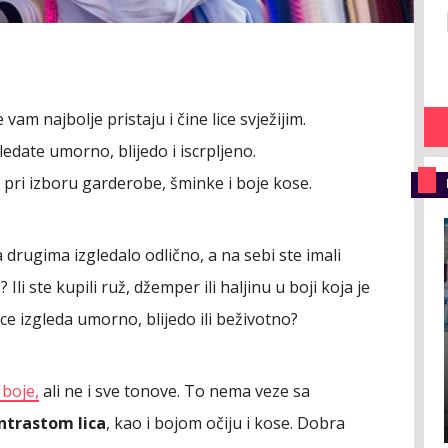
am najbolje pristaju i čine lice svježijim.
edate umorno, blijedo i iscrpljeno.
pri izboru garderobe, šminke i boje kose.
 drugima izgledalo odlično, a na sebi ste imali
li ste kupili ruž, džemper ili haljinu u boji koja je
ice izgleda umorno, blijedo ili beživotno?
boje,
ali ne i sve tonove. To nema veze sa
ntrastom lica
, kao i bojom očiju i kose. Dobra