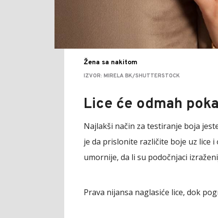
Žena sa nakitom
IZVOR: MIRELA BK/SHUTTERSTOCK
Lice će odmah pokaz
Najlakši način za testiranje boja jes
je da prislonite različite boje uz lice i
umornije, da li su podočnjaci izraženiji 
Prava nijansa naglasiće lice, dok pog