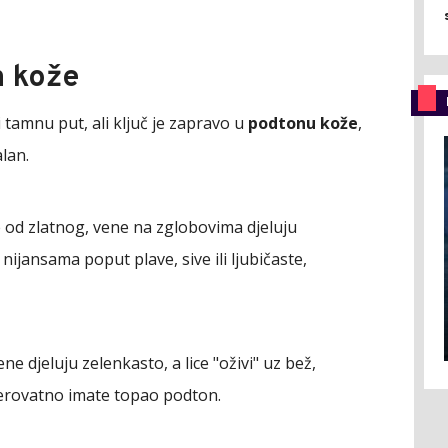
n kože
i tamnu put, ali ključ je zapravo u
podtonu kože
,
alan.
 od zlatnog, vene na zglobovima djeluju
 nijansama poput plave, sive ili ljubičaste,
vene djeluju zelenkasto, a lice "oživi" uz bež,
vjerovatno imate topao podton.