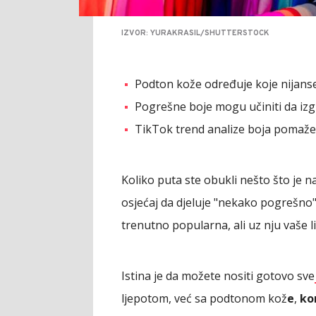
IZVOR: YURAKRASIL/SHUTTERSTOCK
Podton kože određuje koje nijanse v
Pogrešne boje mogu učiniti da izgl
TikTok trend analize boja pomaže 
Koliko puta ste obukli nešto što je na
osjećaj da djeluje "nekako pogrešno"? I
trenutno popularna, ali uz nju vaše l
Istina je da možete nositi gotovo sve
ljepotom, već sa podtonom kož
e
,
ko