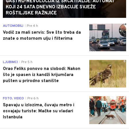
GASTRO-REVOLUCIJA IZ SRCA ITALIJE: AUTOMAT
KOJI 24 SATA DNEVNO IZBACUJE SVJEŽE
ROŠTILJSKE RAŽNJIĆE
0
AUTOMOBILI
Pre 4 h
|
Vodič za mali servis: Sve što treba da
znate o motornom ulju i filterima
0
LJUBIMCI
Pre 5 h
|
Orao Feliks ponovo na slobodi: Nakon
što je spasen iz kandži krijumčara
pušten u prirodno stanište
0
FOTO, VIDEO
Pre 6 h
|
Spavaju u izlozima, čuvaju metro i
osvajaju turiste: Mačke su vladari
Istanbula