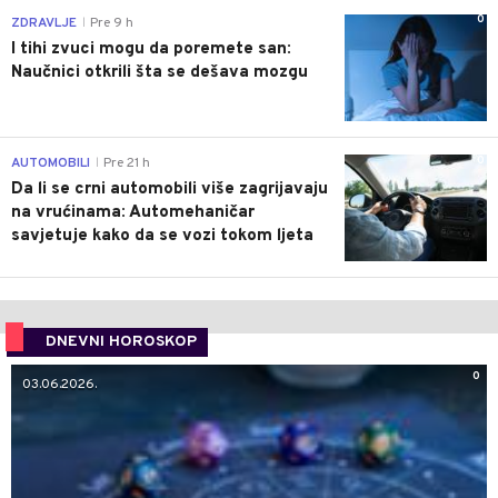
0
ZDRAVLJE
Pre 9 h
|
I tihi zvuci mogu da poremete san:
Naučnici otkrili šta se dešava mozgu
0
AUTOMOBILI
Pre 21 h
|
Da li se crni automobili više zagrijavaju
na vrućinama: Automehaničar
savjetuje kako da se vozi tokom ljeta
DNEVNI HOROSKOP
0
03.06.2026.