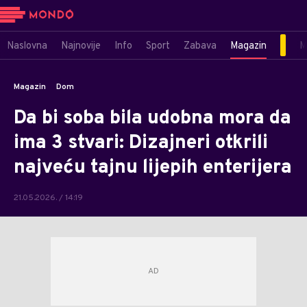
Naslovna
Najnovije
Info
Sport
Zabava
Magazin
M
Magazin
Dom
Da bi soba bila udobna mora da
ima 3 stvari: Dizajneri otkrili
najveću tajnu lijepih enterijera
21.05.2026. / 14:19