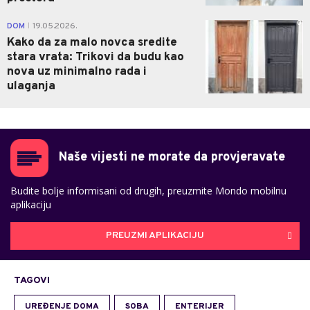
0
DOM
19.05.2026.
|
Kako da za malo novca sredite
stara vrata: Trikovi da budu kao
nova uz minimalno rada i
ulaganja
Naše vijesti ne morate da provjeravate
Budite bolje informisani od drugih, preuzmite Mondo mobilnu
aplikaciju
PREUZMI APLIKACIJU
TAGOVI
UREĐENJE DOMA
SOBA
ENTERIJER