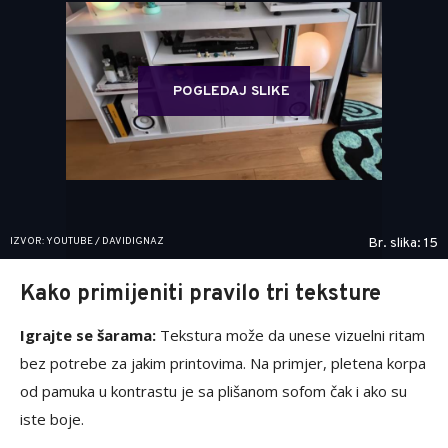
POGLEDAJ SLIKE
IZVOR: YOUTUBE / DAVIDIGNAZ
Br. slika: 15
Kako primijeniti pravilo tri teksture
Igrajte se šarama:
Tekstura može da unese vizuelni ritam
bez potrebe za jakim printovima. Na primjer, pletena korpa
od pamuka u kontrastu je sa plišanom sofom čak i ako su
iste boje.