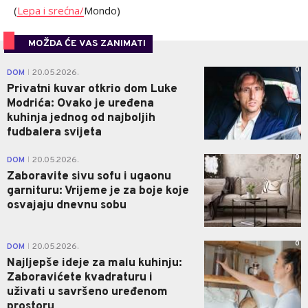
(
Lepa i srećna/
Mondo)
MOŽDA ĆE VAS ZANIMATI
0
DOM
20.05.2026.
|
Privatni kuvar otkrio dom Luke
Modrića: Ovako je uređena
kuhinja jednog od najboljih
fudbalera svijeta
0
DOM
20.05.2026.
|
Zaboravite sivu sofu i ugaonu
garnituru: Vrijeme je za boje koje
osvajaju dnevnu sobu
0
DOM
20.05.2026.
|
Najljepše ideje za malu kuhinju:
Zaboravićete kvadraturu i
uživati u savršeno uređenom
prostoru