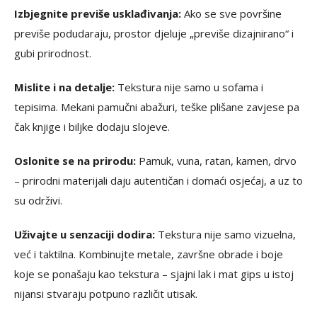
Izbjegnite previše usklađivanja:
Ako se sve površine
previše podudaraju, prostor djeluje „previše dizajnirano“ i
gubi prirodnost.
Mislite i na detalje:
Tekstura nije samo u sofama i
tepisima. Mekani pamučni abažuri, teške plišane zavjese pa
čak knjige i biljke dodaju slojeve.
Oslonite se na prirodu:
Pamuk, vuna, ratan, kamen, drvo
– prirodni materijali daju autentičan i domaći osjećaj, a uz to
su održivi.
Uživajte u senzaciji dodira:
Tekstura nije samo vizuelna,
već i taktilna. Kombinujte metale, završne obrade i boje
koje se ponašaju kao tekstura – sjajni lak i mat gips u istoj
nijansi stvaraju potpuno različit utisak.