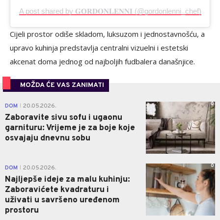
A post shared by 𝐆𝐎𝐑𝐃𝐎𝐍𝐋𝐄𝐍𝐍𝐈 (@gordonlenni_chef)
Cijeli prostor odiše skladom, luksuzom i jednostavnošću, a
upravo kuhinja predstavlja centralni vizuelni i estetski
akcenat doma jednog od najboljih fudbalera današnjice.
MOŽDA ĆE VAS ZANIMATI
0
DOM
20.05.2026.
|
Zaboravite sivu sofu i ugaonu
garnituru: Vrijeme je za boje koje
osvajaju dnevnu sobu
0
DOM
20.05.2026.
|
Najljepše ideje za malu kuhinju:
Zaboravićete kvadraturu i
uživati u savršeno uređenom
prostoru