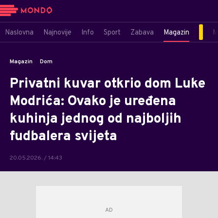
Naslovna
Najnovije
Info
Sport
Zabava
Magazin
M
Magazin
Dom
Privatni kuvar otkrio dom Luke
Modrića: Ovako je uređena
kuhinja jednog od najboljih
fudbalera svijeta
20.05.2026. / 14:43