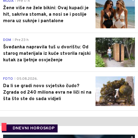
0
MODA
Pre 17 h
|
Žene više ne žele bikini: Ovaj kupaći je
hit, sakriva stomak, a nosi se i poslije
mora uz suknje i pantalone
0
DOM
Pre 23 h
|
Šveđanka napravila tuš u dvorištu: Od
starog materijala iz kuće stvorila rajski
kutak za ljetnje osvježenje
0
FOTO
05.08.2026.
|
Da li se gradi novo svjetsko čudo?
Zgrada od 240 miliona evra ne liči ni na
šta što ste do sada vidjeli
DNEVNI HOROSKOP
0