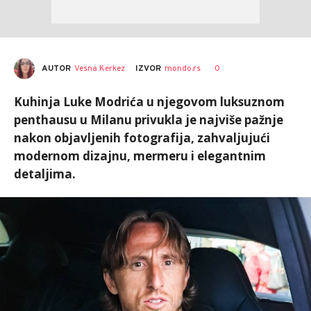
AUTOR
Vesna Kerkez
0
IZVOR
mondo.rs
Kuhinja Luke Modrića u njegovom luksuznom
penthausu u Milanu privukla je najviše pažnje
nakon objavljenih fotografija, zahvaljujući
modernom dizajnu, mermeru i elegantnim
detaljima.