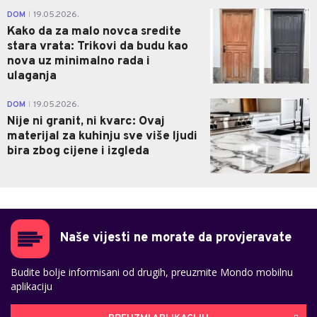
0
DOM
19.05.2026.
|
Kako da za malo novca sredite
stara vrata: Trikovi da budu kao
nova uz minimalno rada i
ulaganja
0
DOM
19.05.2026.
|
Nije ni granit, ni kvarc: Ovaj
materijal za kuhinju sve više ljudi
bira zbog cijene i izgleda
Naše vijesti ne morate da provjeravate
Budite bolje informisani od drugih, preuzmite Mondo mobilnu
aplikaciju