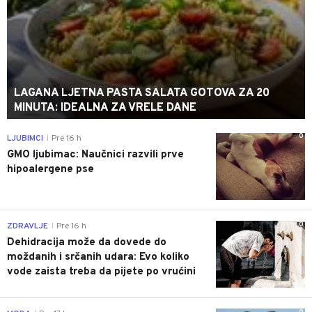
LAGANA LJETNA PASTA SALATA GOTOVA ZA 20
MINUTA: IDEALNA ZA VRELE DANE
0
LJUBIMCI
Pre 16 h
|
GMO ljubimac: Naučnici razvili prve
hipoalergene pse
0
ZDRAVLJE
Pre 16 h
|
Dehidracija može da dovede do
moždanih i srčanih udara: Evo koliko
vode zaista treba da pijete po vrućini