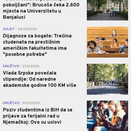
poboljšani": Brucoše čeka 2.600
mjesta na Univerzitetu u
Banjaluci
0
SVIJET
05.03.2026.
|
Dijagnoze za bogate: Trećina
studenata na prestižnim
američkim fakultetima ima
"posebne potrebe"
0
DRUŠTVO
27.01.2026.
|
Vlada Srpske povećala
stipendije: Od naredne
akademske godine 100 KM više
0
DRUŠTVO
07.01.2026.
|
Poziv studentima iz BiH da se
prijave za ferijalni rad u
Njemačkoj: Ovo su uslovi