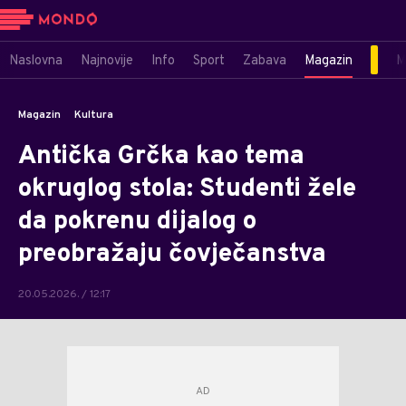
Naslovna
Najnovije
Info
Sport
Zabava
Magazin
M
Magazin
Kultura
Antička Grčka kao tema
okruglog stola: Studenti žele
da pokrenu dijalog o
preobražaju čovječanstva
20.05.2026. / 12:17