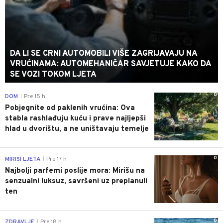
DA LI SE CRNI AUTOMOBILI VIŠE ZAGRIJAVAJU NA
VRUĆINAMA: AUTOMEHANIČAR SAVJETUJE KAKO DA
SE VOZI TOKOM LJETA
0
DOM
Pre 15 h
|
Pobjegnite od paklenih vrućina: Ova
stabla rashlađuju kuću i prave najljepši
hlad u dvorištu, a ne uništavaju temelje
0
MIRISI LJETA
Pre 17 h
|
Najbolji parfemi poslije mora: Mirišu na
senzualni luksuz, savršeni uz preplanuli
ten
0
ZDRAVLJE
Pre 18 h
|