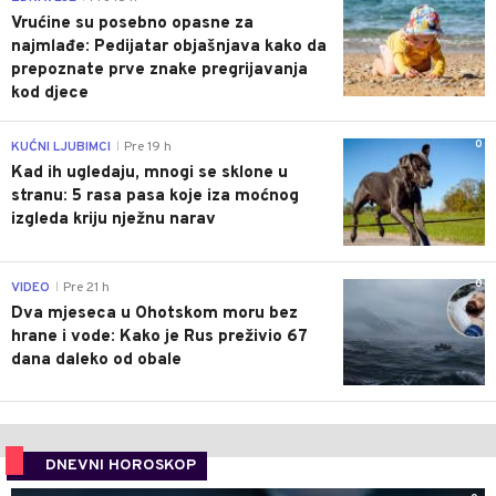
Vrućine su posebno opasne za
najmlađe: Pedijatar objašnjava kako da
prepoznate prve znake pregrijavanja
kod djece
0
KUĆNI LJUBIMCI
Pre 19 h
|
Kad ih ugledaju, mnogi se sklone u
stranu: 5 rasa pasa koje iza moćnog
izgleda kriju nježnu narav
0
VIDEO
Pre 21 h
|
Dva mjeseca u Ohotskom moru bez
hrane i vode: Kako je Rus preživio 67
dana daleko od obale
DNEVNI HOROSKOP