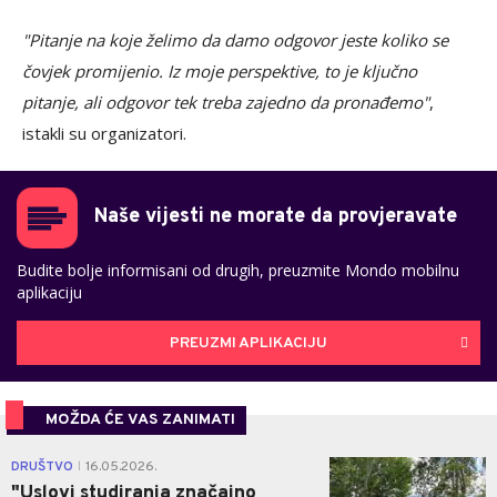
"Pitanje na koje želimo da damo odgovor jeste koliko se
čovjek promijenio. Iz moje perspektive, to je ključno
pitanje, ali odgovor tek treba zajedno da pronađemo"
,
istakli su organizatori.
Naše vijesti ne morate da provjeravate
Budite bolje informisani od drugih, preuzmite Mondo mobilnu
aplikaciju
PREUZMI APLIKACIJU
MOŽDA ĆE VAS ZANIMATI
0
DRUŠTVO
16.05.2026.
|
"Uslovi studiranja značajno