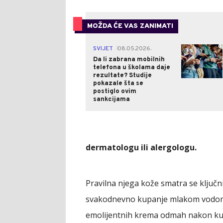
MOŽDA ĆE VAS ZANIMATI
0
SVIJET
08.05.2026.
|
Da li zabrana mobilnih
telefona u školama daje
rezultate? Studije
pokazale šta se
postiglo ovim
sankcijama
dermatologu ili alergologu.
Pravilna njega kože smatra se ključ
svakodnevno kupanje mlakom vodom 
emolijentnih krema odmah nakon kup