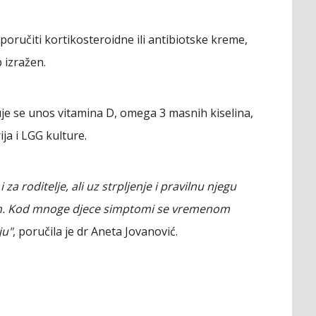
poručiti kortikosteroidne ili antibiotske kreme,
 izražen.
tuje se unos vitamina D, omega 3 masnih kiselina,
ja i LGG kulture.
za roditelje, ali uz strpljenje i pravilnu njegu
om. Kod mnoge djece simptomi se vremenom
ju"
, poručila je dr Aneta Jovanović.