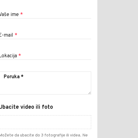
Vaše ime
*
E-mail
*
Lokacija
*
Ubacite video ili foto
Možete da ubacite do 3 fotografije ili videa. Ne