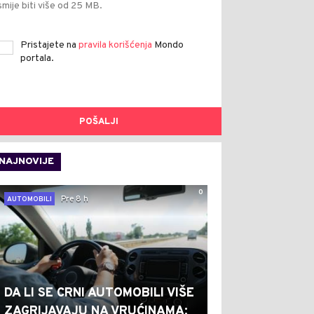
smije biti više od 25 MB.
Pristajete na
pravila korišćenja
Mondo
portala.
POŠALJI
NAJNOVIJE
0
Pre 8 h
AUTOMOBILI
DA LI SE CRNI AUTOMOBILI VIŠE
ZAGRIJAVAJU NA VRUĆINAMA: