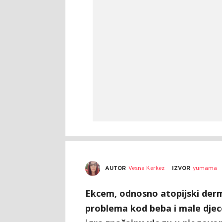
AUTOR
Vesna Kerkez
IZVOR
yumama
Ekcem, odnosno atopijski derma
problema kod beba i male djec