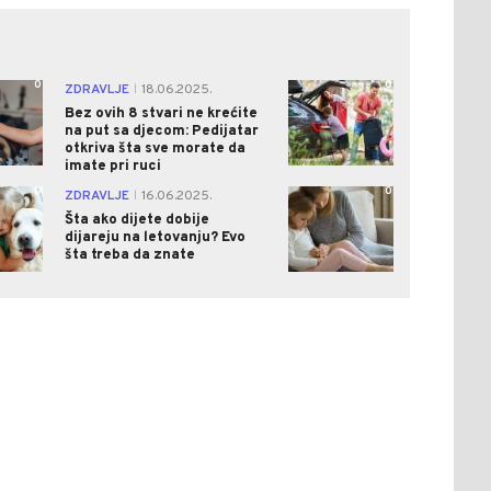
0
0
ZDRAVLJE
18.06.2025.
|
Bez ovih 8 stvari ne krećite
na put sa djecom: Pedijatar
otkriva šta sve morate da
imate pri ruci
0
0
ZDRAVLJE
16.06.2025.
|
Šta ako dijete dobije
dijareju na letovanju? Evo
šta treba da znate