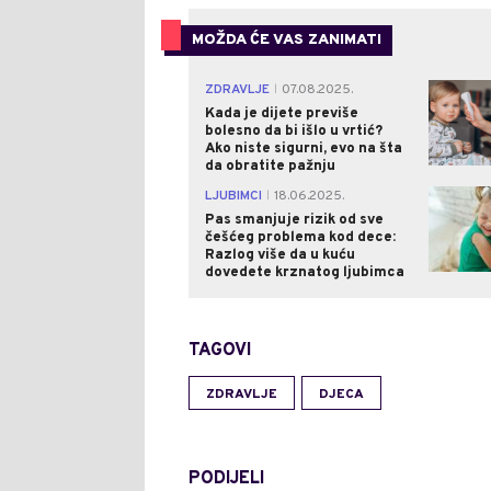
MOŽDA ĆE VAS ZANIMATI
ZDRAVLJE
07.08.2025.
|
Kada je dijete previše
bolesno da bi išlo u vrtić?
Ako niste sigurni, evo na šta
da obratite pažnju
LJUBIMCI
18.06.2025.
|
Pas smanjuje rizik od sve
češćeg problema kod dece:
Razlog više da u kuću
dovedete krznatog ljubimca
TAGOVI
ZDRAVLJE
DJECA
PODIJELI