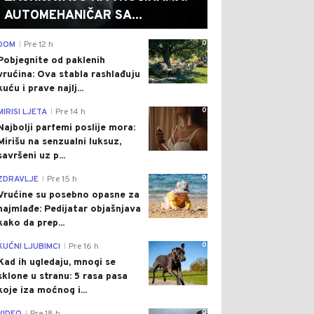
AUTOMEHANIČAR SA...
0
DOM
Pre 12 h
|
Pobjegnite od paklenih
vrućina: Ova stabla rashlađuju
kuću i prave najlj...
0
MIRISI LJETA
Pre 14 h
|
Najbolji parfemi poslije mora:
Mirišu na senzualni luksuz,
savršeni uz p...
0
ZDRAVLJE
Pre 15 h
|
Vrućine su posebno opasne za
najmlađe: Pedijatar objašnjava
kako da prep...
0
KUĆNI LJUBIMCI
Pre 16 h
|
Kad ih ugledaju, mnogi se
sklone u stranu: 5 rasa pasa
koje iza moćnog i...
0
|