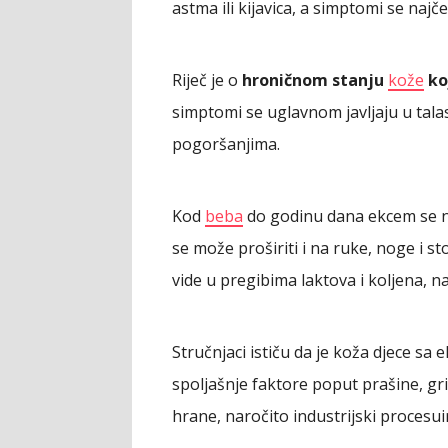
astma ili kijavica, a simptomi se najč
Riječ je o
hroničnom stanju
kože
koj
simptomi se uglavnom javljaju u talas
pogoršanjima.
Kod
beba
do godinu dana ekcem se naj
se može proširiti i na ruke, noge i 
vide u pregibima laktova i koljena, n
Stručnjaci ističu da je koža djece sa
spoljašnje faktore poput prašine, grin
hrane, naročito industrijski procesui