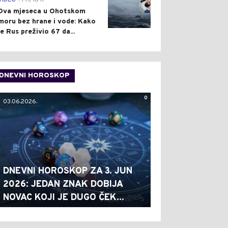
VIDEO
Pre 18 h
Dva mjeseca u Ohotskom
moru bez hrane i vode: Kako
je Rus preživio 67 da...
DNEVNI HOROSKOP
0
03.06.2026.
DNEVNI HOROSKOP ZA 3. JUN
2026: JEDAN ZNAK DOBIJA
NOVAC KOJI JE DUGO ČEK...