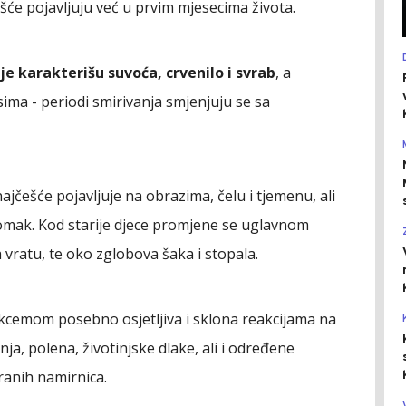
ešće pojavljuju već u prvim mjesecima života.
e karakterišu suvoća, crvenilo i svrab
, a
ima - periodi smirivanja smjenjuju se sa
češće pojavljuje na obrazima, čelu i tjemenu, ali
stomak. Kod starije djece promjene se uglavnom
a vratu, te oko zglobova šaka i stopala.
 ekcemom posebno osjetljiva i sklona reakcijama na
ja, polena, životinjske dlake, ali i određene
ranih namirnica.