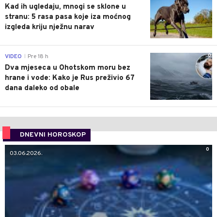
Kad ih ugledaju, mnogi se sklone u
stranu: 5 rasa pasa koje iza moćnog
izgleda kriju nježnu narav
0
VIDEO
Pre 18 h
|
Dva mjeseca u Ohotskom moru bez
hrane i vode: Kako je Rus preživio 67
dana daleko od obale
DNEVNI HOROSKOP
0
03.06.2026.