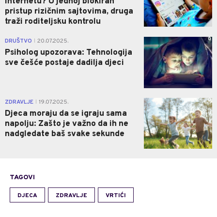
internetu? U jednoj blokiran
pristup rizičnim sajtovima, druga
traži roditeljsku kontrolu
0
DRUŠTVO
20.07.2025.
|
Psiholog upozorava: Tehnologija
sve češće postaje dadilja djeci
0
ZDRAVLJE
19.07.2025.
|
Djeca moraju da se igraju sama
napolju: Zašto je važno da ih ne
nadgledate baš svake sekunde
TAGOVI
DJECA
ZDRAVLJE
VRTIĆI