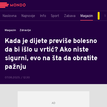
Naslovna
Najnovije
Info
Sport
Zabava
Magazin
M
Magazin
Zdravlje
Kada je dijete previše bolesno
da bi išlo u vrtić? Ako niste
sigurni, evo na šta da obratite
pažnju
07.08.2025. / 12:30