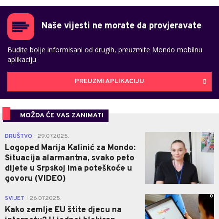
Naše vijesti ne morate da provjeravate
Budite bolje informisani od drugih, preuzmite Mondo mobilnu
aplikaciju
PREUZMI APLIKACIJU
MOŽDA ĆE VAS ZANIMATI
2
DRUŠTVO
29.07.2025.
|
Logoped Marija Kalinić za Mondo:
Situacija alarmantna, svako peto
dijete u Srpskoj ima poteškoće u
govoru (VIDEO)
0
SVIJET
26.07.2025.
|
Kako zemlje EU štite djecu na