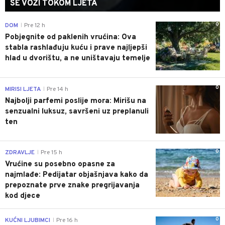
SE VOZI TOKOM LJETA
0
DOM
Pre 12 h
|
Pobjegnite od paklenih vrućina: Ova
stabla rashlađuju kuću i prave najljepši
hlad u dvorištu, a ne uništavaju temelje
0
MIRISI LJETA
Pre 14 h
|
Najbolji parfemi poslije mora: Mirišu na
senzualni luksuz, savršeni uz preplanuli
ten
0
ZDRAVLJE
Pre 15 h
|
Vrućine su posebno opasne za
najmlađe: Pedijatar objašnjava kako da
prepoznate prve znake pregrijavanja
kod djece
0
KUĆNI LJUBIMCI
Pre 16 h
|