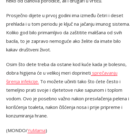
neko od članova porodice, ali i drugari u vrtiću.
Prosječno dijete u prvoj godini ima između četiri i deset
prehlada i u tom periodu je ključ na jačanju imunog sistema.
Koliko god bilo primamljivo da zaštitite mališana od svih
bacila, to je zapravo nemoguće ako želite da imate bilo
kakav društveni život.
Osim što dete treba da ostane kod kuće kada je bolesno,
dobra higijena će u velikoj meri doprineti
sprečavanju
širenja infekcije.
To možete učiniti tako što ćete često i
temeljno prati svoje i djetetove ruke sapunom i toplom
vodom. Ovo je posebno važno nakon presvlačenja pelena i
korišćenja toaleta, nakon čišćenja nosa i prije pripreme i
konzumiranja hrane.
(MONDO/
YuMama
)