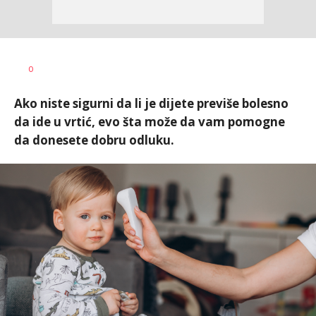
Vesna
AUTOR
0
Kerkez
Ako niste sigurni da li je dijete previše bolesno
da ide u vrtić, evo šta može da vam pomogne
da donesete dobru odluku.