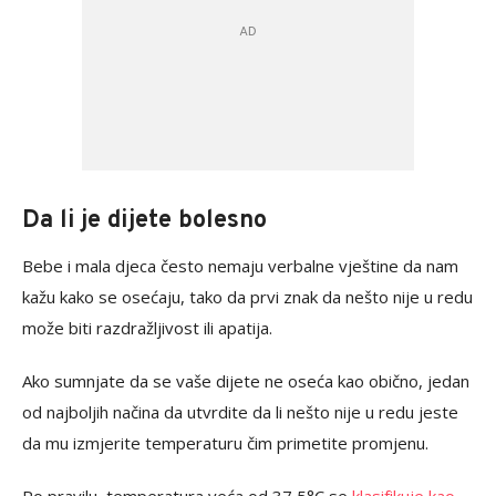
Da li je dijete bolesno
Bebe i mala djeca često nemaju verbalne vještine da nam
kažu kako se osećaju, tako da prvi znak da nešto nije u redu
može biti razdražljivost ili apatija.
Ako sumnjate da se vaše dijete ne oseća kao obično, jedan
od najboljih načina da utvrdite da li nešto nije u redu jeste
da mu izmjerite temperaturu čim primetite promjenu.
Po pravilu, temperatura veća od 37,5°C se
klasifikuje kao