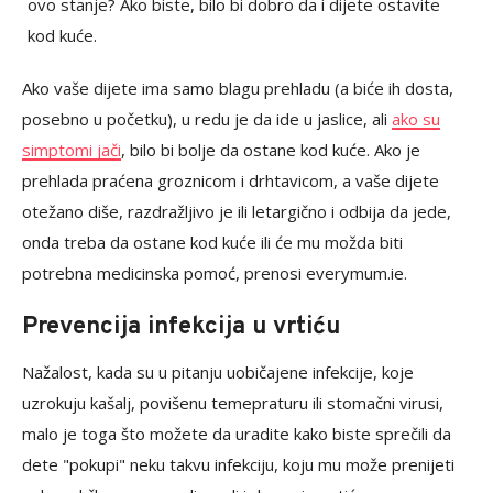
ovo stanje? Ako biste, bilo bi dobro da i dijete ostavite
kod kuće.
Ako vaše dijete ima samo blagu prehladu (a biće ih dosta,
posebno u početku), u redu je da ide u jaslice, ali
ako su
simptomi jači
, bilo bi bolje da ostane kod kuće. Ako je
prehlada praćena groznicom i drhtavicom, a vaše dijete
otežano diše, razdražljivo je ili letargično i odbija da jede,
onda treba da ostane kod kuće ili će mu možda biti
potrebna medicinska pomoć, prenosi everymum.ie.
Prevencija infekcija u vrtiću
Nažalost, kada su u pitanju uobičajene infekcije, koje
uzrokuju kašalj, povišenu temepraturu ili stomačni virusi,
malo je toga što možete da uradite kako biste sprečili da
dete "pokupi" neku takvu infekciju, koju mu može prenijeti