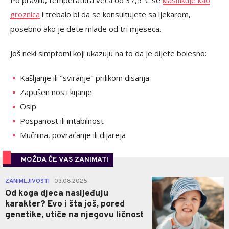
groznica
i trebalo bi da se konsultujete sa ljekarom,
posebno ako je dete mlađe od tri mjeseca.
Još neki simptomi koji ukazuju na to da je dijete bolesno:
Kašljanje ili "sviranje" prilikom disanja
Zapušen nos i kijanje
Osip
Pospanost ili iritabilnost
Mučnina, povraćanje ili dijareja
MOŽDA ĆE VAS ZANIMATI
0
ZANIMLJIVOSTI
03.08.2025.
|
Od koga djeca nasljeđuju
karakter? Evo i šta još, pored
genetike, utiče na njegovu ličnost