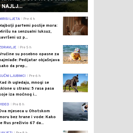
NAJLJ...
0
MIRISI LJETA
Pre 4 h
|
Najbolji parfemi poslije mora:
Mirišu na senzualni luksuz,
savršeni uz p...
0
ZDRAVLJE
Pre 5 h
|
Vrućine su posebno opasne za
najmlađe: Pedijatar objašnjava
kako da prep...
0
KUĆNI LJUBIMCI
Pre 6 h
|
Kad ih ugledaju, mnogi se
sklone u stranu: 5 rasa pasa
koje iza moćnog i...
0
VIDEO
Pre 8 h
|
Dva mjeseca u Ohotskom
moru bez hrane i vode: Kako
je Rus preživio 67 da...
0
|