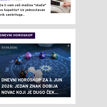
SAVJETI
Pre 8 h
Da li vam veš-mašina "skače"
po kupatilu? Uz jednostavan
trik centrifuga...
DNEVNI HOROSKOP
0
03.06.2026.
DNEVNI HOROSKOP ZA 3. JUN
2026: JEDAN ZNAK DOBIJA
NOVAC KOJI JE DUGO ČEK...