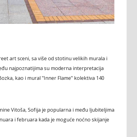
et art sceni, sa više od stotinu velikih murala i
Među najpoznatijima su moderna interpretacija
zka, kao i mural "Inner Flame" kolektiva 140
ine Vitoša, Sofija je popularna i među ljubiteljima
nuara i februara kada je moguće noćno skijanje