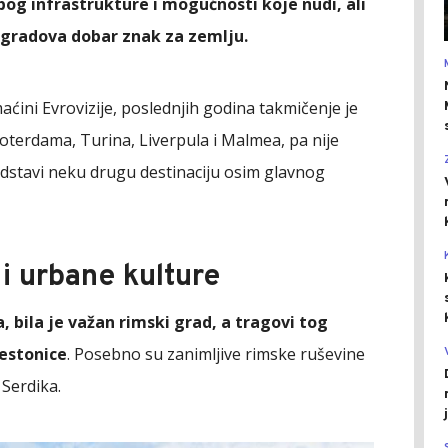
og infrastrukture i mogućnosti koje nudi, ali
h gradova dobar znak za zemlju.
ćini Evrovizije, poslednjih godina takmičenje je
terdama, Turina, Liverpula i Malmea, pa nije
edstavi neku drugu destinaciju osim glavnog
e i urbane kulture
 bila je važan rimski grad, a tragovi tog
restonice
. Posebno su zanimljive rimske ruševine
 Serdika.