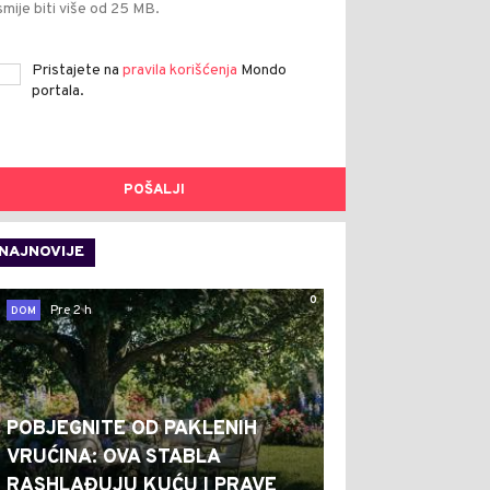
smije biti više od 25 MB.
Pristajete na
pravila korišćenja
Mondo
portala.
POŠALJI
NAJNOVIJE
0
Pre 2 h
DOM
POBJEGNITE OD PAKLENIH
VRUĆINA: OVA STABLA
RASHLAĐUJU KUĆU I PRAVE