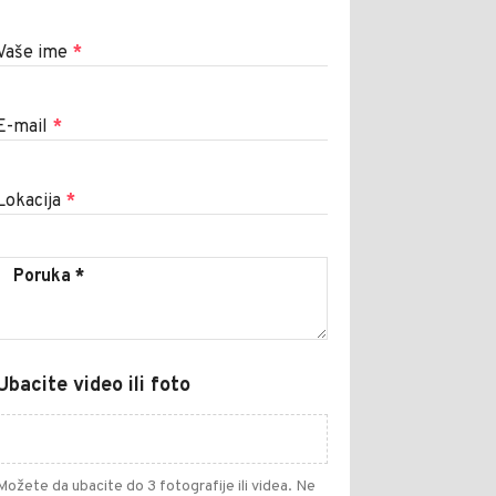
Vaše ime
*
E-mail
*
Lokacija
*
Ubacite video ili foto
Možete da ubacite do 3 fotografije ili videa. Ne