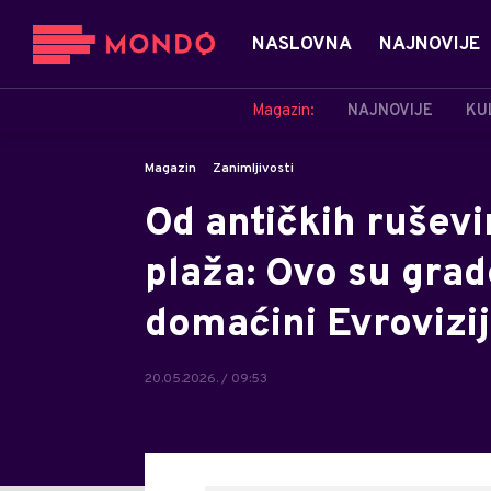
NASLOVNA
NAJNOVIJE
Magazin:
NAJNOVIJE
KU
Magazin
Zanimljivosti
Od antičkih rušev
plaža: Ovo su grad
domaćini Evrovizi
20.05.2026. / 09:53