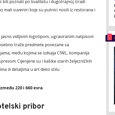
 bili poznati po kvalitetu i dugotrajnoj izradi
o mali suveniri koje su putnici nosili iz restorana i
a jasno vidljivim logotipom, ugraviranim natpisom
 posebno traže predmete povezane sa
ama, među kojima se izdvaja CIWL, kompanija
resom. Cijenjene su i kašike starih željezničkih
a ili detaljima u art deko stilu.
između 220 i 660 evra
.
telski pribor