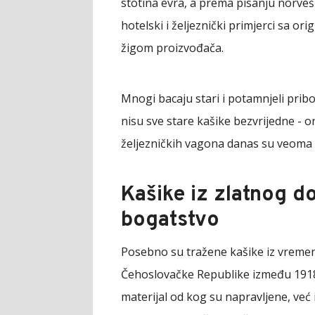
stotina evra, a prema pisanju norve
hotelski i željeznički primjerci sa o
žigom proizvođača.
Mnogi bacaju stari i potamnjeli pri
nisu sve stare kašike bezvrijedne - on
željezničkih vagona danas su veoma c
Kašike iz zlatnog d
bogatstvo
Posebno su tražene kašike iz vreme
Čehoslovačke Republike između 1918.
materijal od kog su napravljene, već i