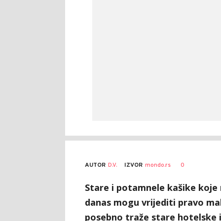
AUTOR
D.V.
0
IZVOR
mondo.rs
Stare i potamnele kašike koj
danas mogu vrijediti pravo ma
posebno traže stare hotelske i