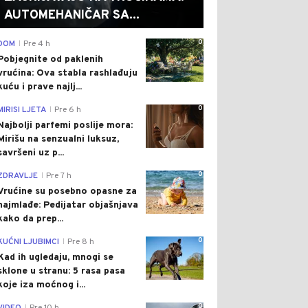
AUTOMEHANIČAR SA...
0
DOM
Pre 4 h
|
Pobjegnite od paklenih
vrućina: Ova stabla rashlađuju
kuću i prave najlj...
0
MIRISI LJETA
Pre 6 h
|
Najbolji parfemi poslije mora:
Mirišu na senzualni luksuz,
savršeni uz p...
0
ZDRAVLJE
Pre 7 h
|
Vrućine su posebno opasne za
najmlađe: Pedijatar objašnjava
kako da prep...
0
KUĆNI LJUBIMCI
Pre 8 h
|
Kad ih ugledaju, mnogi se
sklone u stranu: 5 rasa pasa
koje iza moćnog i...
0
|