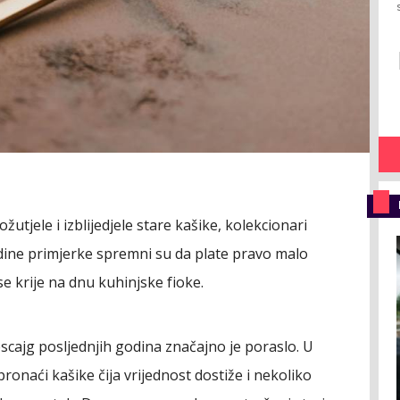
utjele i izblijedjele stare kašike, kolekcionari
jedine primjerke spremni su da plate pravo malo
 se krije na dnu kuhinjske fioke.
escajg posljednjih godina značajno je poraslo. U
onaći kašike čija vrijednost dostiže i nekoliko