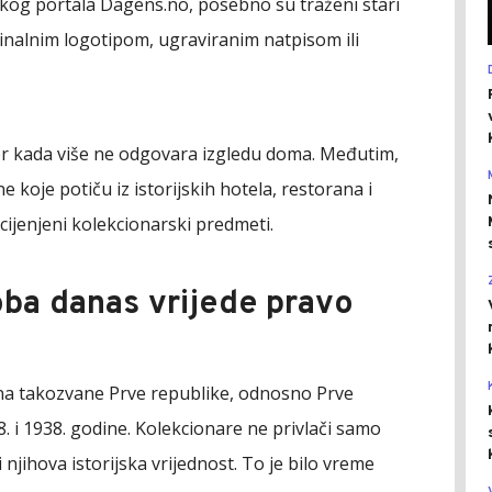
škog portala Dagens.no, posebno su traženi stari
riginalnim logotipom, ugraviranim natpisom ili
bor kada više ne odgovara izgledu doma. Međutim,
e koje potiču iz istorijskih hotela, restorana i
ijenjeni kolekcionarski predmeti.
oba danas vrijede pravo
na takozvane Prve republike, odnosno Prve
 i 1938. godine. Kolekcionare ne privlači samo
 njihova istorijska vrijednost. To je bilo vreme