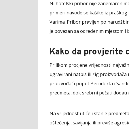
Ni hotelski pribor nije zanemaren m
primeri navode se kašike iz praškog
Varima. Pribor pravljen po narudžbin
je povezan sa određenim mjestom i i
Kako da provjerite d
Prilikom procjene vrijednosti najvažn
ugravirani natpis ili žig proizvođača
proizvođači poput Berndorfa i Sandri
predmeta, dok srebrni pečati dodatno
Na vrijednost utiče i stanje predmet
oštećenja, savijanja ili previše agre