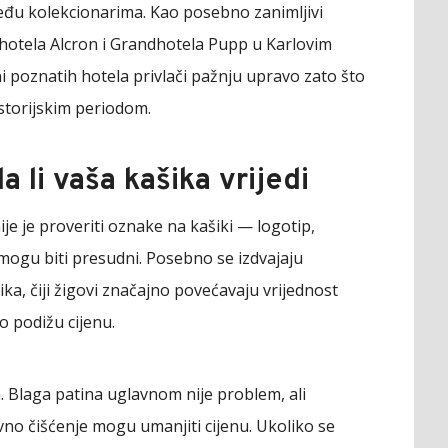
eđu kolekcionarima. Kao posebno zanimljivi
 hotela Alcron i Grandhotela Pupp u Karlovim
i poznatih hotela privlači pažnju upravo zato što
storijskim periodom.
a li vaša kašika vrijedi
ije je proveriti oznake na kašiki — logotip,
 mogu biti presudni. Posebno se izdvajaju
ka, čiji žigovi značajno povećavaju vrijednost
 podižu cijenu.
a. Blaga patina uglavnom nije problem, ali
sivno čišćenje mogu umanjiti cijenu. Ukoliko se