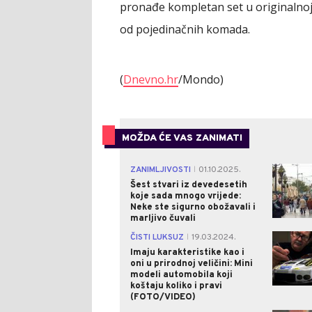
pronađe kompletan set u originalnoj 
od pojedinačnih komada.
(
Dnevno.hr
/Mondo)
MOŽDA ĆE VAS ZANIMATI
ZANIMLJIVOSTI
01.10.2025.
|
Šest stvari iz devedesetih
koje sada mnogo vrijede:
Neke ste sigurno obožavali i
marljivo čuvali
ČISTI LUKSUZ
19.03.2024.
|
Imaju karakteristike kao i
oni u prirodnoj veličini: Mini
modeli automobila koji
koštaju koliko i pravi
(FOTO/VIDEO)