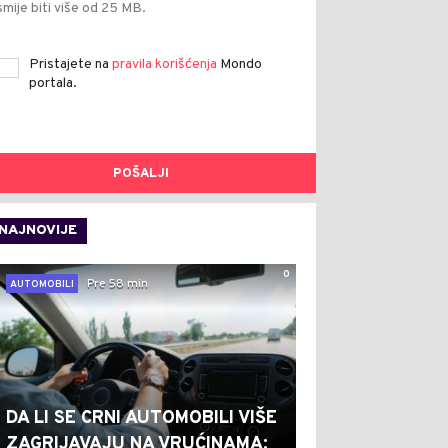
smije biti više od 25 MB.
Pristajete na
pravila korišćenja
Mondo
portala.
POŠALJI
NAJNOVIJE
0
Pre 58 min
AUTOMOBILI
DA LI SE CRNI AUTOMOBILI VIŠE
ZAGRIJAVAJU NA VRUĆINAMA: