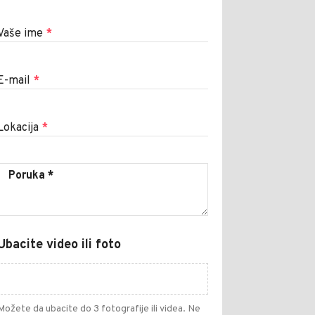
Vaše ime
*
E-mail
*
Lokacija
*
Ubacite video ili foto
Možete da ubacite do 3 fotografije ili videa. Ne