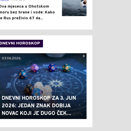
VIDEO
Pre 10 h
Dva mjeseca u Ohotskom
moru bez hrane i vode: Kako
je Rus preživio 67 da...
DNEVNI HOROSKOP
0
03.06.2026.
DNEVNI HOROSKOP ZA 3. JUN
2026: JEDAN ZNAK DOBIJA
NOVAC KOJI JE DUGO ČEK...