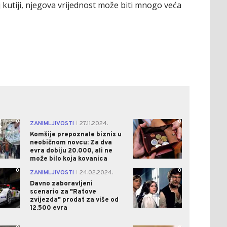
kutiji, njegova vrijednost može biti mnogo veća
0
0
ZANIMLJIVOSTI
27.11.2024.
|
Komšije prepoznale biznis u
neobičnom novcu: Za dva
evra dobiju 20.000, ali ne
može bilo koja kovanica
0
0
ZANIMLJIVOSTI
24.02.2024.
|
Davno zaboravljeni
scenario za "Ratove
zvijezda" prodat za više od
12.500 evra