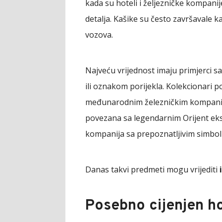
kada su hoteli i željezničke kompanije
detalja. Kašike su često završavale ka
vozova.
Najveću vrijednost imaju primjerci s
ili oznakom porijekla. Kolekcionari
međunarodnim železničkim kompanij
povezana sa legendarnim Orijent eksp
kompanija sa prepoznatljivim simbolim
Danas takvi predmeti mogu vrijediti
Posebno cijenjen ho