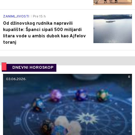
0
ZANIMLJIVOSTI
Pre 15 h
|
Od džinovskog rudnika napravili
kupalište: Španci sipali 500 milijardi
litara vode u ambis dubok kao Ajfelov
toranj
DNEVNI HOROSKOP
0
03.06.2026.