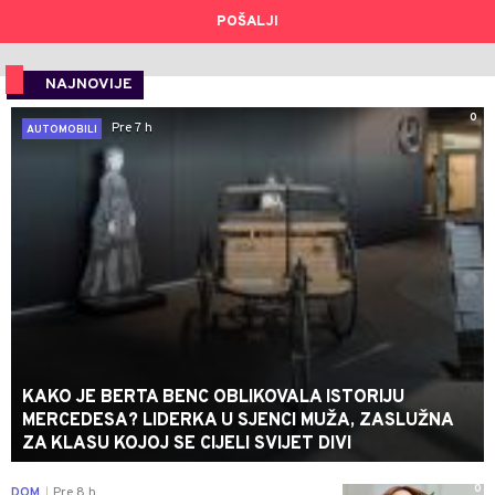
POŠALJI
NAJNOVIJE
0
Pre 7 h
AUTOMOBILI
KAKO JE BERTA BENC OBLIKOVALA ISTORIJU
MERCEDESA? LIDERKA U SJENCI MUŽA, ZASLUŽNA
ZA KLASU KOJOJ SE CIJELI SVIJET DIVI
0
DOM
Pre 8 h
|