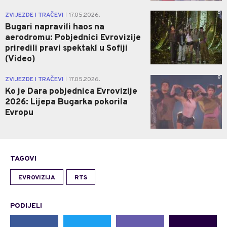
0
ZVIJEZDE I TRAČEVI
17.05.2026.
|
Bugari napravili haos na
aerodromu: Pobjednici Evrovizije
priredili pravi spektakl u Sofiji
(Video)
0
ZVIJEZDE I TRAČEVI
17.05.2026.
|
Ko je Dara pobjednica Evrovizije
2026: Lijepa Bugarka pokorila
Evropu
TAGOVI
EVROVIZIJA
RTS
PODIJELI