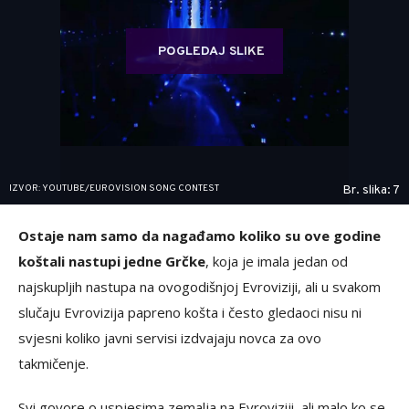
POGLEDAJ SLIKE
IZVOR: YOUTUBE/EUROVISION SONG CONTEST
Br. slika: 7
Ostaje nam samo da nagađamo koliko su ove godine
koštali nastupi jedne Grčke
, koja je imala jedan od
najskupljih nastupa na ovogodišnjoj Evroviziji, ali u svakom
slučaju Evrovizija papreno košta i često gledaoci nisu ni
svjesni koliko javni servisi izdvajaju novca za ovo
takmičenje.
Svi govore o uspjesima zemalja na Evroviziji, ali malo ko se