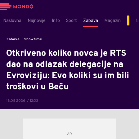
Naslovna
Najnovije
Info
Sport
Zabava
Magazin
M
Zabava
Showtime
Otkriveno koliko novca je RTS
dao na odlazak delegacije na
Evroviziju: Evo koliki su im bili
troškovi u Beču
18.05.2026. / 12:33