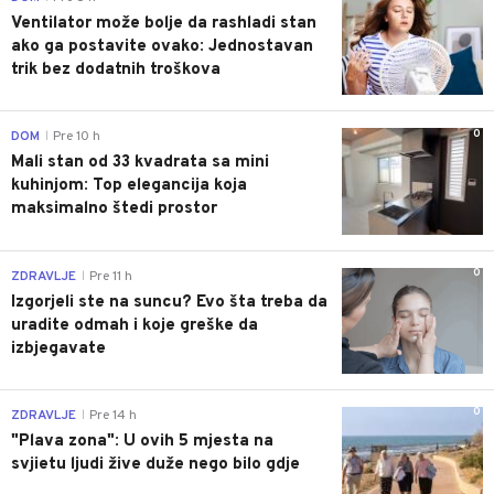
Ventilator može bolje da rashladi stan
ako ga postavite ovako: Jednostavan
trik bez dodatnih troškova
0
DOM
Pre 10 h
|
Mali stan od 33 kvadrata sa mini
kuhinjom: Top elegancija koja
maksimalno štedi prostor
0
ZDRAVLJE
Pre 11 h
|
Izgorjeli ste na suncu? Evo šta treba da
uradite odmah i koje greške da
izbjegavate
0
ZDRAVLJE
Pre 14 h
|
"Plava zona": U ovih 5 mjesta na
svjietu ljudi žive duže nego bilo gdje