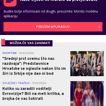
Budite bolje informisani od drugih, preuzmite Mondo mobilnu
aplikaciju
PREUZMI APLIKACIJU
MOŽDA ĆE VAS ZANIMATI
0
SHOWTIME
18.05.2026.
|
"Srednji prst svemu što nas
razdvaja": Predstavnice
Hrvatske se oglasile nakon što im
žiri iz Srbije nije dao ni bod
0
ZVIJEZDE I TRAČEVI
17.05.2026.
|
Koliko su zaradili voditelji
Evrovizije? Bili na meti kritika, a
brojka će vas šokirati