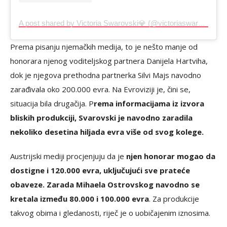
A post shared by Victoria Swarovski💎 (@victoriaswarovski)
Prema pisanju njemačkih medija, to je nešto manje od
honorara njenog voditeljskog partnera Danijela Hartviha,
dok je njegova prethodna partnerka Silvi Majs navodno
zarađivala oko 200.000 evra. Na Evroviziji je, čini se,
situacija bila drugačija. P
rema informacijama iz izvora
bliskih produkciji, Svarovski je navodno zaradila
nekoliko desetina hiljada evra više od svog kolege.
Austrijski mediji procjenjuju da je
njen honorar mogao da
dostigne i 120.000 evra, uključujući sve prateće
obaveze. Zarada Mihaela Ostrovskog navodno se
kretala između 80.000 i 100.000 evra
. Za produkcije
takvog obima i gledanosti, riječ je o uobičajenim iznosima.