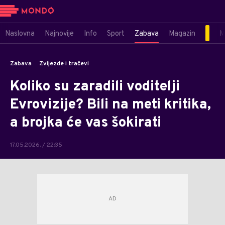
Naslovna
Najnovije
Info
Sport
Zabava
Magazin
M
Zabava
Zvijezde i tračevi
Koliko su zaradili voditelji
Evrovizije? Bili na meti kritika,
a brojka će vas šokirati
17.05.2026. / 22:35