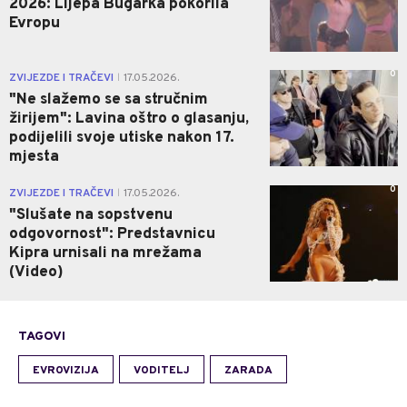
2026: Lijepa Bugarka pokorila
Evropu
0
ZVIJEZDE I TRAČEVI
17.05.2026.
|
"Ne slažemo se sa stručnim
žirijem": Lavina oštro o glasanju,
podijelili svoje utiske nakon 17.
mjesta
0
ZVIJEZDE I TRAČEVI
17.05.2026.
|
"Slušate na sopstvenu
odgovornost": Predstavnicu
Kipra urnisali na mrežama
(Video)
TAGOVI
EVROVIZIJA
VODITELJ
ZARADA