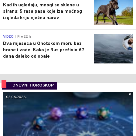
Kad ih ugledaju, mnogi se sklone u
stranu: 5 rasa pasa koje iza moćnog
izgleda kriju nježnu narav
0
VIDEO
Pre 22 h
|
Dva mjeseca u Ohotskom moru bez
hrane i vode: Kako je Rus preživio 67
dana daleko od obale
DNEVNI HOROSKOP
0
03.06.2026.