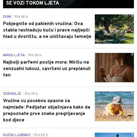
SE VOZI TOKOM LJETA
0
DOM
Pre 16 h
|
Pobjegnite od paklenih vrućina: Ova
stabla rashlađuju kuću i prave najljepši
hlad u dvorištu, a ne uništavaju temelje
0
MIRISI LJETA
Pre 18 h
|
Najbolji parfemi poslije mora: Mirišu na
senzualni luksuz, savršeni uz preplanuli
ten
0
ZDRAVLJE
Pre 19 h
|
Vrućine su posebno opasne za
najmlađe: Pedijatar objašnjava kako da
prepoznate prve znake pregrijavanja
kod djece
0
KUĆNI LJUBIMCI
Pre 20 h
|