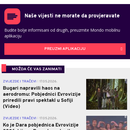
Naše vijesti ne morate da provjeravate
Budite bolje informisani od drugih, preuzmite Mondo mobilnu
aplikaciju
PREUZMI APLIKACIJU
MOŽDA ĆE VAS ZANIMATI
0
ZVIJEZDE I TRAČEVI
17.05.2026.
|
Bugari napravili haos na
aerodromu: Pobjednici Evrovizije
priredili pravi spektakl u Sofiji
(Video)
0
ZVIJEZDE I TRAČEVI
17.05.2026.
|
Ko je Dara pobjednica Evrovizije