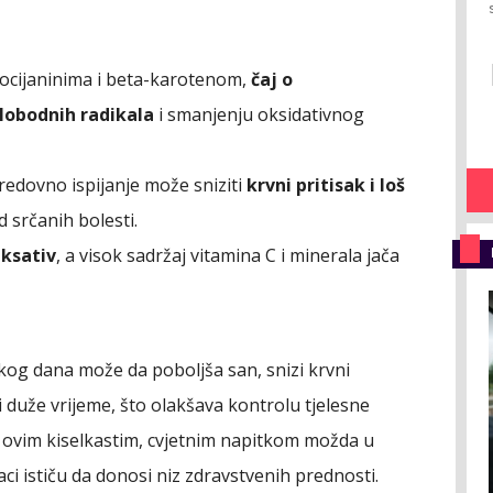
tocijaninima i beta-karotenom,
čaj o
lobodnih radikala
i smanjenju oksidativnog
redovno ispijanje može sniziti
krvni pritisak i loš
d srčanih bolesti.
aksativ
, a visok sadržaj vitamina C i minerala jača
kog dana može da poboljša san, snizi krvni
i duže vrijeme, što olakšava kontrolu tjelesne
e ovim kiselkastim, cvjetnim napitkom možda u
aci ističu da donosi niz zdravstvenih prednosti.