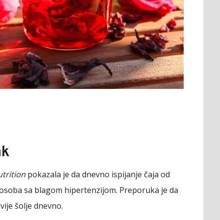
ak
utrition
pokazala je da dnevno ispijanje čaja od
d osoba sa blagom hipertenzijom. Preporuka je da
dvije šolje dnevno.