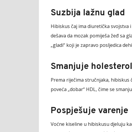
Suzbija lažnu glad
Hibiskus čaj ima diuretička svojstva 
dešava da mozak pomiješa žeđ sa glađ
„gladi“ koji je zapravo posljedica dehi
Smanjuje holestero
Prema riječima stručnjaka, hibiskus č
poveća „dobar“ HDL, čime se smanjuj
Pospješuje varenje
Voćne kiseline u hibiskusu djeluju k