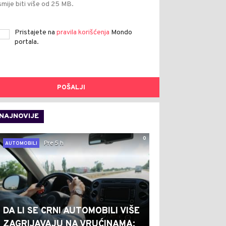
smije biti više od 25 MB.
Pristajete na
pravila korišćenja
Mondo
portala.
POŠALJI
NAJNOVIJE
0
Pre 5 h
AUTOMOBILI
DA LI SE CRNI AUTOMOBILI VIŠE
ZAGRIJAVAJU NA VRUĆINAMA: