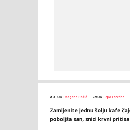
AUTOR
Dragana Božić
IZVOR
Lepa i srećna
Zamijenite jednu šolju kafe ča
poboljša san, snizi krvni priti