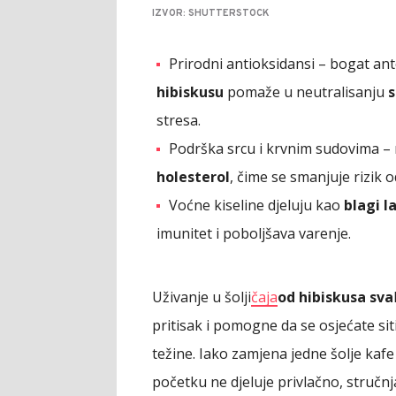
IZVOR: SHUTTERSTOCK
Prirodni antioksidansi – bogat an
hibiskusu
pomaže u neutralisanju
s
stresa.
Podrška srcu i krvnim sudovima – 
holesterol
, čime se smanjuje rizik o
Voćne kiseline djeluju kao
blagi l
imunitet i poboljšava varenje.
Uživanje u šolji
čaja
od hibiskusa sva
pritisak i pomogne da se osjećate sit
težine. Iako zamjena jedne šolje kaf
početku ne djeluje privlačno, stručnj