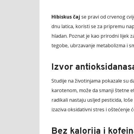
Hibiskus čaj
se pravi od crvenog cvij
dnu latica, koristi se za pripremu na
hladan. Poznat je kao prirodni lijek
tegobe, ubrzavanje metabolizma i sm
Izvor antioksidanas
Studije na životinjama pokazale su d
karotenom, može da smanji štetne ef
radikali nastaju usljed pesticida, loš
izaziva oksidativni stres i oštećenje će
Bez kalorija i kofei