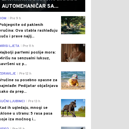
AUTOMEHANIČAR SA...
0
DOM
Pre 9 h
|
Pobjegnite od paklenih
vrućina: Ova stabla rashlađuju
kuću i prave najlj...
0
MIRISI LJETA
Pre 11 h
|
Najbolji parfemi poslije mora:
Mirišu na senzualni luksuz,
savršeni uz p...
0
ZDRAVLJE
Pre 12 h
|
Vrućine su posebno opasne za
najmlađe: Pedijatar objašnjava
kako da prep...
0
KUĆNI LJUBIMCI
Pre 13 h
|
Kad ih ugledaju, mnogi se
sklone u stranu: 5 rasa pasa
koje iza moćnog i...
0
|