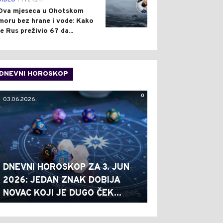
VIDEO
Pre 15 h
Dva mjeseca u Ohotskom
moru bez hrane i vode: Kako
je Rus preživio 67 da...
DNEVNI HOROSKOP
0
03.06.2026.
DNEVNI HOROSKOP ZA 3. JUN
2026: JEDAN ZNAK DOBIJA
NOVAC KOJI JE DUGO ČEK...