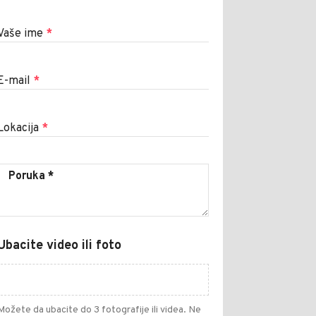
Vaše ime
*
E-mail
*
Lokacija
*
Ubacite video ili foto
Možete da ubacite do 3 fotografije ili videa. Ne