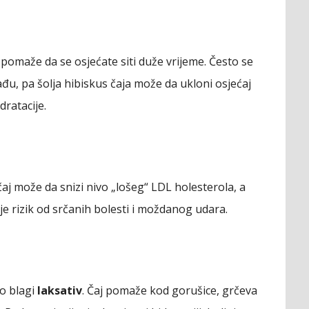
i pomaže da se osjećate siti duže vrijeme. Često se
u, pa šolja hibiskus čaja može da ukloni osjećaj
dratacije.
l
aj može da snizi nivo „lošeg“ LDL holesterola, a
e rizik od srčanih bolesti i moždanog udara.
ao blagi
laksativ
. Čaj pomaže kod gorušice, grčeva