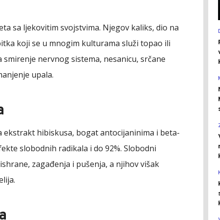
eta sa ljekovitim svojstvima. Njegov kaliks, dio na
pitka koji se u mnogim kulturama služi topao ili
 za smirenje nervnog sistema, nesanicu, srčane
anjenje upala.
a
a ekstrakt hibiskusa, bogat antocijaninima i beta-
ekte slobodnih radikala i do 92%. Slobodni
e ishrane, zagađenja i pušenja, a njihov višak
lija.
na