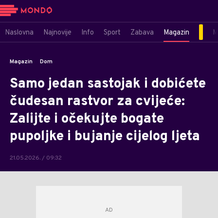
Naslovna
Najnovije
Info
Sport
Zabava
Magazin
M
Magazin
Dom
Samo jedan sastojak i dobićete
čudesan rastvor za cvijeće:
Zalijte i očekujte bogate
pupoljke i bujanje cijelog ljeta
21.05.2026. / 09:32