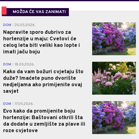
MOŽDA ĆE VAS ZANIMATI
0
DOM
20.05.2026.
|
Napravite sporo đubrivo za
hortenzije u maju: Cvetovi će
celog leta biti veliki kao lopte i
imati jaču boju
0
DOM
18.05.2026.
|
Kako da vam božuri cvjetaju što
duže? Imaćete puno dvorište
nedjeljama ako primijenite ovaj
savjet
0
DOM
17.05.2026.
|
Evo kako da promijenite boju
hortenzije: Baštovani otkrili šta
da dodate u zemljište za plave ili
roze cvjetove