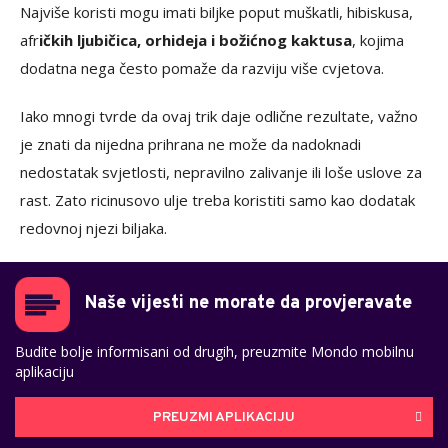
Najviše koristi mogu imati biljke poput muškatli, hibiskusa,
afr
ičkih ljubičica, orhideja i božićnog kaktusa
, kojima
dodatna nega često pomaže da razviju više cvjetova.
Iako mnogi tvrde da ovaj trik daje odlične rezultate, važno
je znati da nijedna prihrana ne može da nadoknadi
nedostatak svjetlosti, nepravilno zalivanje ili loše uslove za
rast. Zato ricinusovo ulje treba koristiti samo kao dodatak
redovnoj njezi biljaka.
Naše vijesti ne morate da provjeravate
Budite bolje informisani od drugih, preuzmite Mondo mobilnu
aplikaciju
PREUZMI APLIKACIJU