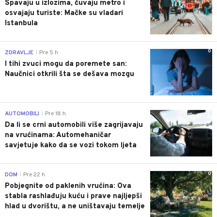
Spavaju u izlozima, čuvaju metro i
osvajaju turiste: Mačke su vladari
Istanbula
0
ZDRAVLJE
Pre 5 h
|
I tihi zvuci mogu da poremete san:
Naučnici otkrili šta se dešava mozgu
0
AUTOMOBILI
Pre 18 h
|
Da li se crni automobili više zagrijavaju
na vrućinama: Automehaničar
savjetuje kako da se vozi tokom ljeta
0
DOM
Pre 22 h
|
Pobjegnite od paklenih vrućina: Ova
stabla rashlađuju kuću i prave najljepši
hlad u dvorištu, a ne uništavaju temelje