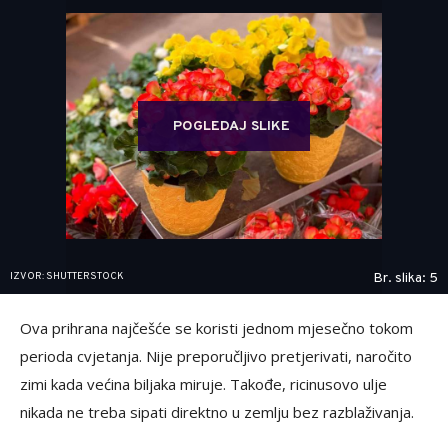
POGLEDAJ SLIKE
IZVOR: SHUTTERSTOCK
Br. slika: 5
Ova prihrana najčešće se koristi jednom mjesečno tokom
perioda cvjetanja. Nije preporučljivo pretjerivati, naročito
zimi kada većina biljaka miruje. Takođe, ricinusovo ulje
nikada ne treba sipati direktno u zemlju bez razblaživanja.