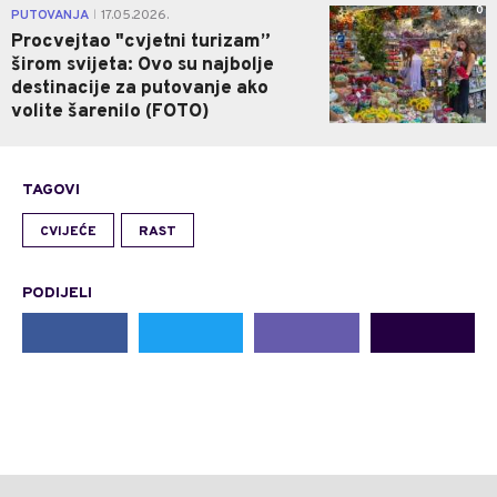
0
PUTOVANJA
17.05.2026.
|
Procvejtao "cvjetni turizam”
širom svijeta: Ovo su najbolje
destinacije za putovanje ako
volite šarenilo (FOTO)
TAGOVI
CVIJEĆE
RAST
PODIJELI