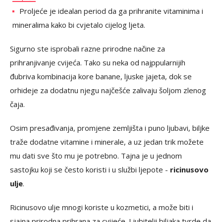
Proljeće je idealan period da ga prihranite vitaminima i
mineralima kako bi cvjetalo cijelog ljeta.
Sigurno ste isprobali razne prirodne načine za
prihranjivanje cvijeća. Tako su neka od najppularnijih
đubriva kombinacija kore banane, ljuske jajeta, dok se
orhideje za dodatnu njegu najčešće zalivaju šoljom zlenog
čaja.
Osim presađivanja, promjene zemljišta i puno ljubavi, biljke
traže dodatne vitamine i minerale, a uz jedan trik možete
mu dati sve što mu je potrebno. Tajna je u jednom
sastojku koji se često koristi i u službi ljepote -
ricinusovo
ulje
.
Ricinusovo ulje mnogi koriste u kozmetici, a može biti i
sjajna prirodna prihrana za cvijeće. Ljubitelji biljaka tvrde da