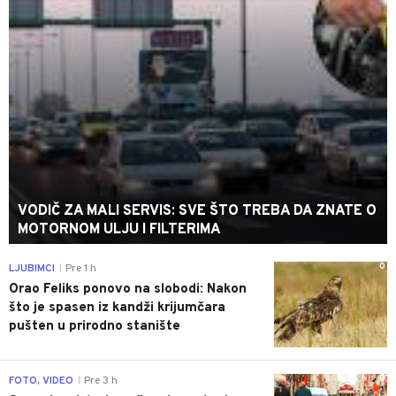
VODIČ ZA MALI SERVIS: SVE ŠTO TREBA DA ZNATE O
MOTORNOM ULJU I FILTERIMA
0
LJUBIMCI
Pre 1 h
|
Orao Feliks ponovo na slobodi: Nakon
što je spasen iz kandži krijumčara
pušten u prirodno stanište
0
FOTO, VIDEO
Pre 3 h
|