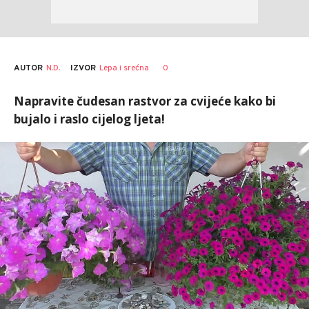
AUTOR
N.D.
0
IZVOR
Lepa i srećna
Napravite čudesan rastvor za cvijeće kako bi
bujalo i raslo cijelog ljeta!