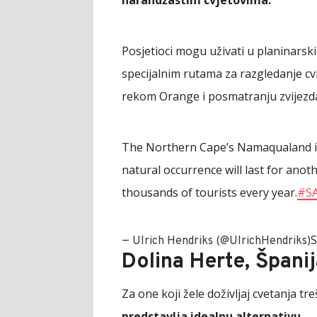
narandžastim cvjetovima.
Posjetioci mogu uživati u planinars
specijalnim rutama za razgledanje cvi
rekom Orange i posmatranju zvijezd
The Northern Cape’s Namaqualand is s
natural occurrence will last for anot
thousands of tourists every year.
#S
S
— Ulrich Hendriks (@UlrichHendriks)
Dolina Herte, Špani
Za one koji žele doživljaj cvetanja tr
predstavlja idealnu alternativu.