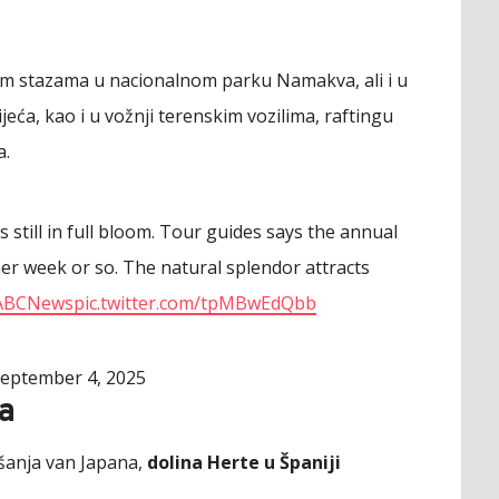
kim stazama u nacionalnom parku Namakva, ali i u
jeća, kao i u vožnji terenskim vozilima, raftingu
a.
till in full bloom. Tour guides says the annual
her week or so. The natural splendor attracts
ABCNews
pic.twitter.com/tpMBwEdQbb
eptember 4, 2025
ja
ešanja van Japana,
dolina Herte u Španiji