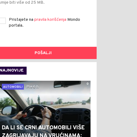
smije biti više od 25 MB.
Pristajete na
pravila korišćenja
Mondo
portala.
POŠALJI
NAJNOVIJE
0
Pre 6 h
AUTOMOBILI
DA LI SE CRNI AUTOMOBILI VIŠE
ZAGRIJAVAJU NA VRUĆINAMA: