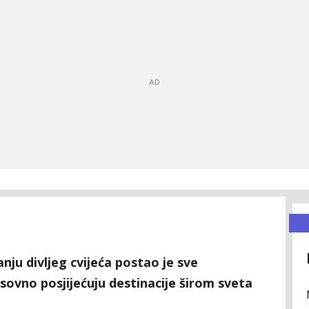
ju divljeg cvijeća postao je sve
asovno posjijećuju destinacije širom sveta