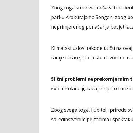
Zbog toga su se već dešavali incident
parku Arakurajama Sengen, zbog bezb
neprimjerenog ponašanja posjetilaca
Klimatski uslovi takođe utiču na ova
ranije i kraće, što često dovodi do ra
Slični problemi sa prekomjernim t
su i u
Holandiji, kada je riječ o turiz
Zbog svega toga, ljubitelji prirode sv
sa jedinstvenim pejzažima i spektaku