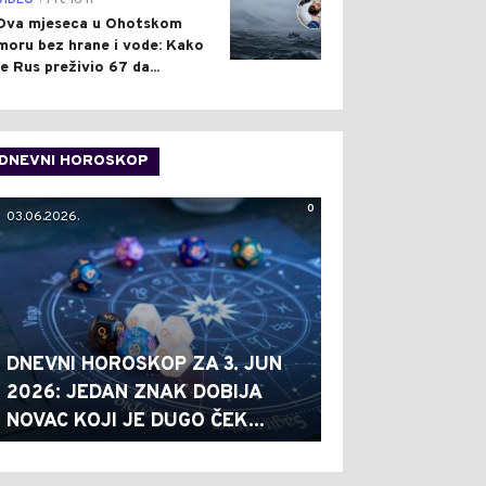
VIDEO
Pre 16 h
Dva mjeseca u Ohotskom
moru bez hrane i vode: Kako
je Rus preživio 67 da...
DNEVNI HOROSKOP
0
03.06.2026.
DNEVNI HOROSKOP ZA 3. JUN
2026: JEDAN ZNAK DOBIJA
NOVAC KOJI JE DUGO ČEK...