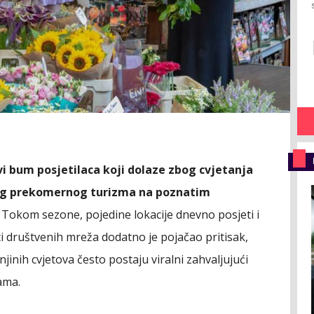
avi bum posjetilaca koji dolaze zbog cvjetanja
jnog prekomernog turizma na poznatim
. Tokom sezone, pojedine lokacije dnevno posjeti i
ti društvenih mreža dodatno je pojačao pritisak,
šnjinih cvjetova često postaju viralni zahvaljujući
ama.