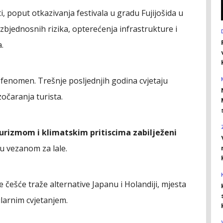
i, poput otkazivanja festivala u gradu Fujijošida u
jednosnih rizika, opterećenja infrastrukture i
.
j fenomen. Trešnje posljednjih godina cvjetaju
zočaranja turista.
urizmom i klimatskim pritiscima zabilježeni
mu vezanom za lale.
e češće traže alternative Japanu i Holandiji, mjesta
larnim cvjetanjem.