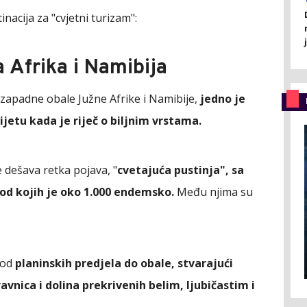
nacija za "cvjetni turizam":
Afrika i Namibija
zapadne obale Južne Afrike i Namibije,
jedno je
ijetu kada je riječ o biljnim vrstama.
 dešava retka pojava, "
cvetajuća pustinja", sa
, od kojih je oko 1.000 endemsko.
Među njima su
e od
planinskih predjela do obale, stvarajući
avnica i dolina prekrivenih belim, ljubičastim i