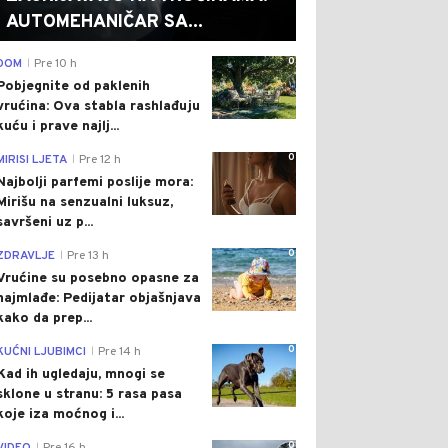
AUTOMEHANIČAR SA...
0
DOM
Pre 10 h
|
Pobjegnite od paklenih
vrućina: Ova stabla rashlađuju
kuću i prave najlj...
0
MIRISI LJETA
Pre 12 h
|
Najbolji parfemi poslije mora:
Mirišu na senzualni luksuz,
savršeni uz p...
0
ZDRAVLJE
Pre 13 h
|
Vrućine su posebno opasne za
najmlađe: Pedijatar objašnjava
kako da prep...
0
KUĆNI LJUBIMCI
Pre 14 h
|
Kad ih ugledaju, mnogi se
sklone u stranu: 5 rasa pasa
koje iza moćnog i...
0
|