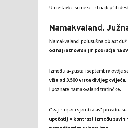
U nastavku su neke od najlepših desti
Namakvaland, Južna 
Namakvaland, polusušna oblast duž 
od najraznovrsnijih područja na sv
Između avgusta i septembra ovdje se
više od 3.500 vrsta divljeg cvijeća
i poznate namakvaland tratinčice.
Ovaj "super cvjetni talas" prostire s
upečatljiv kontrast između suvih r