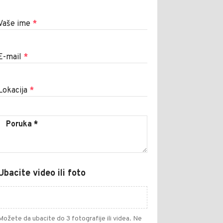
Vaše ime
*
E-mail
*
Lokacija
*
Ubacite video ili foto
Možete da ubacite do 3 fotografije ili videa. Ne