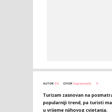
AUTOR
D.V.
0
IZVOR
Eupravozato
Turizam zasnovan na posmatran
popularniji trend, pa turisti m
u vrijeme njihovog cvjetanja.