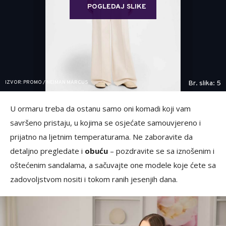
POGLEDAJ SLIKE
IZVOR: PROMO / NEIMAN MARCUS
Br. slika: 5
U ormaru treba da ostanu samo oni komadi koji vam
savršeno pristaju, u kojima se osjećate samouvjereno i
prijatno na ljetnim temperaturama. Ne zaboravite da
detaljno pregledate i
obuću
– pozdravite se sa iznošenim i
oštećenim sandalama, a sačuvajte one modele koje ćete sa
zadovoljstvom nositi i tokom ranih jesenjih dana.