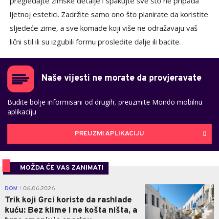
pregledajte zimske detalje i spakujte sve što ne pripada
ljetnoj estetici. Zadržite samo ono što planirate da koristite
sljedeće zime, a sve komade koji više ne odražavaju vaš
lični stil ili su izgubili formu prosledite dalje ili bacite.
Naše vijesti ne morate da provjeravate
Budite bolje informisani od drugih, preuzmite Mondo mobilnu
aplikaciju
PREUZMI APLIKACIJU
MOŽDA ĆE VAS ZANIMATI
0
DOM
06.06.2026.
|
Trik koji Grci koriste da rashlade
kuću: Bez klime i ne košta ništa, a