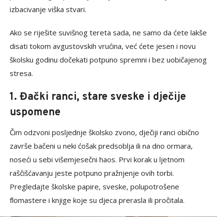
izbacivanje viška stvari.
Ako se riješite suvišnog tereta sada, ne samo da ćete lakše
disati tokom avgustovskih vrućina, već ćete jesen i novu
školsku godinu dočekati potpuno spremni i bez uobičajenog
stresa.
1. Đački ranci, stare sveske i dječije
uspomene
Čim odzvoni posljednje školsko zvono, dječiji ranci obično
završe bačeni u neki ćošak predsoblja ili na dno ormara,
noseći u sebi višemjesečni haos. Prvi korak u ljetnom
raščišćavanju jeste potpuno pražnjenje ovih torbi.
Pregledajte školske papire, sveske, polupotrošene
flomastere i knjige koje su djeca prerasla ili pročitala.