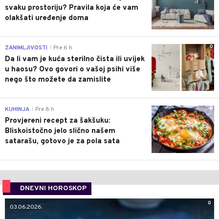
svaku prostoriju? Pravila koja će vam
olakšati uređenje doma
0
ZANIMLJIVOSTI
Pre 6 h
|
Da li vam je kuća sterilno čista ili uvijek
u haosu? Ovo govori o vašoj psihi više
nego što možete da zamislite
0
KUHINJA
Pre 8 h
|
Provjereni recept za šakšuku:
Bliskoistočno jelo slično našem
satarašu, gotovo je za pola sata
DNEVNI HOROSKOP
0
03.06.2026.