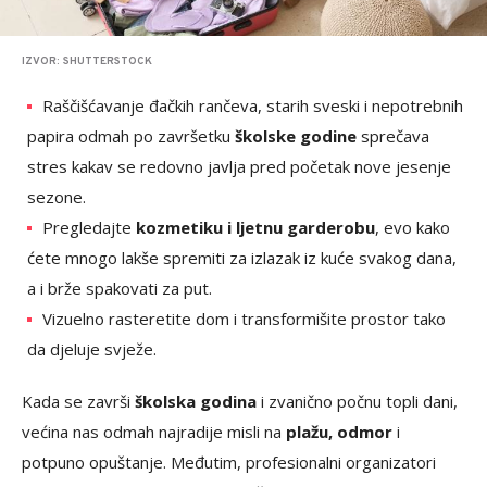
IZVOR: SHUTTERSTOCK
Raščišćavanje đačkih rančeva, starih sveski i nepotrebnih
papira odmah po završetku
školske godine
sprečava
stres kakav se redovno javlja pred početak nove jesenje
sezone.
Pregledajte
kozmetiku i ljetnu garderobu
, evo kako
ćete mnogo lakše spremiti za izlazak iz kuće svakog dana,
a i brže spakovati za put.
Vizuelno rasteretite dom i transformišite prostor tako
da djeluje svježe.
Kada se završi
školska godina
i zvanično počnu topli dani,
većina nas odmah najradije misli na
plažu, odmor
i
potpuno opuštanje. Međutim, profesionalni organizatori