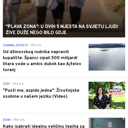
"PLAVA ZONA": U OVIH 5 MJESTA NA SVJIETU LJUDI
ŽIVE DUŽE NEGO BILO GDJE
0
ZANIMLJIVOSTI
Pre 1 h
|
Od džinovskog rudnika napravili
kupalište: Španci sipali 500 milijardi
litara vode u ambis dubok kao Ajfelov
toranj
0
100!
Pre 3 h
|
"Pusti me, aspido jedna": Životinjske
osobine u našem jeziku (Video)
0
DOM
Pre 3 h
|
Kako izabrati idealnu veličinu tepiha za