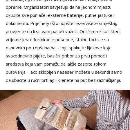
opreme. Organizatori savjetuju da na jednom mjestu
okupite sve punjače, eksterne baterije, putne jastuke i
dokumenta. Prije nego što uopšte rezervišete smještaj,
provjerite da li su vam pasoši važeći. Odličan trik koji štedi
vrijeme jeste formiranje posebne, stalne torbice sa
osnovnim potrepštinama. U nju spakujte lijekove koje
svakodnevno pijete, bazični pribor za prvu pomoć i
sredstva koja vam pomažu da lakše zaspite tokom
putovanja. Tako sklopljen neseser možete u sekundi samo
da ubacite u ručni prtljag i krenete na put bez razmišljanja.