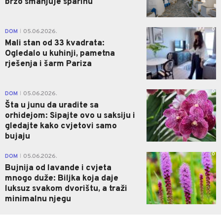
brzo smanjuje sparinu
0
DOM
05.06.2026.
|
Mali stan od 33 kvadrata:
Ogledalo u kuhinji, pametna
rješenja i šarm Pariza
0
DOM
05.06.2026.
|
Šta u junu da uradite sa
orhidejom: Sipajte ovo u saksiju i
gledajte kako cvjetovi samo
bujaju
0
DOM
05.06.2026.
|
Bujnija od lavande i cvjeta
mnogo duže: Biljka koja daje
luksuz svakom dvorištu, a traži
minimalnu njegu