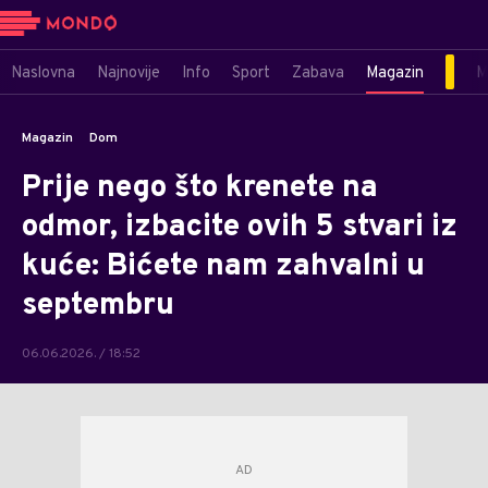
Naslovna
Najnovije
Info
Sport
Zabava
Magazin
M
Magazin
Dom
Prije nego što krenete na
odmor, izbacite ovih 5 stvari iz
kuće: Bićete nam zahvalni u
septembru
06.06.2026. / 18:52