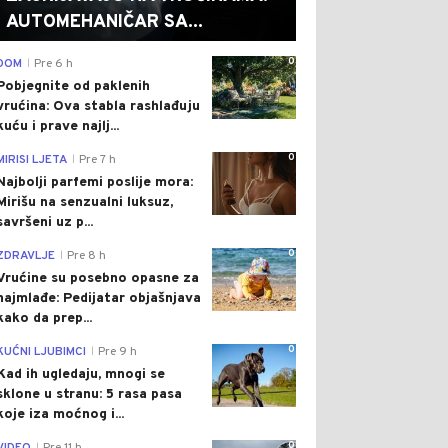
AUTOMEHANIČAR SA...
0
DOM
Pre 6 h
|
Pobjegnite od paklenih
vrućina: Ova stabla rashlađuju
kuću i prave najlj...
0
MIRISI LJETA
Pre 7 h
|
Najbolji parfemi poslije mora:
Mirišu na senzualni luksuz,
savršeni uz p...
0
ZDRAVLJE
Pre 8 h
|
Vrućine su posebno opasne za
najmlađe: Pedijatar objašnjava
kako da prep...
0
KUĆNI LJUBIMCI
Pre 9 h
|
Kad ih ugledaju, mnogi se
sklone u stranu: 5 rasa pasa
koje iza moćnog i...
0
|