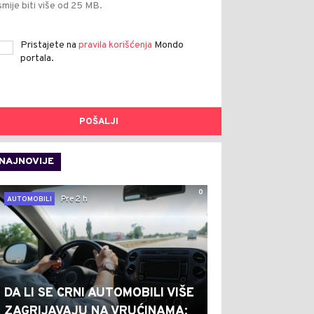
smije biti više od 25 MB.
Pristajete na
pravila korišćenja
Mondo
portala.
POŠALJI
NAJNOVIJE
0
Pre 2 h
AUTOMOBILI
DA LI SE CRNI AUTOMOBILI VIŠE
ZAGRIJAVAJU NA VRUĆINAMA: