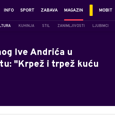
INFO
SPORT
ZABAVA
MAGAZIN
MOBIT
LTURA
KUHINJA
STIL
ZANIMLJIVOSTI
LJUBIMCI
og Ive Andrića u
u: "Krpež i trpež kuću