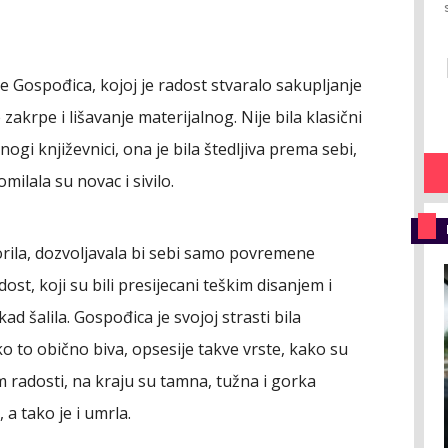
 je Gospođica, kojoj je radost stvaralo sakupljanje
 zakrpe i lišavanje materijalnog. Nije bila klasični
nogi književnici, ona je bila štedljiva prema sebi,
milala su novac i sivilo.
tvorila, dozvoljavala bi sebi samo povremene
st, koji su bili presijecani teškim disanjem i
d šalila. Gospođica je svojoj strasti bila
 to obično biva, opsesije takve vrste, kako su
m radosti, na kraju su tamna, tužna i gorka
, a tako je i umrla.