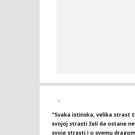
Nikolina
AUTOR
0
Damjanić
"Svaka istinska, velika strast 
svojoj strasti želi da ostane
svoje strasti i o svemu dragom 