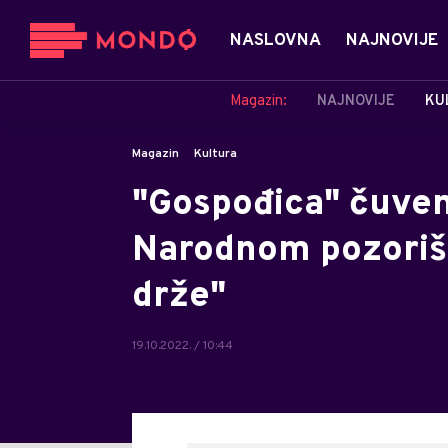
NASLOVNA
NAJNOVIJE
Magazin:
NAJNOVIJE
KU
Magazin
Kultura
"Gospođica" čuven
Narodnom pozorišt
drže"
19.10.2022. / 10:44