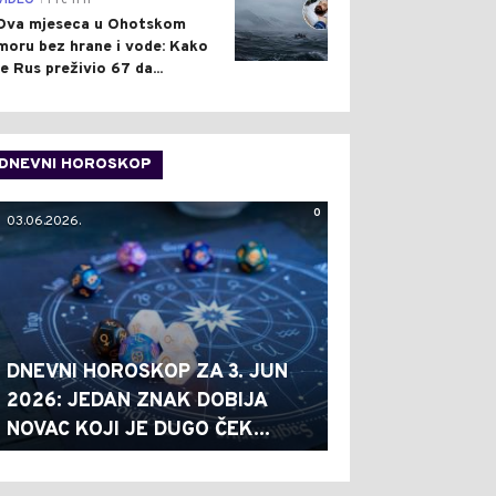
VIDEO
Pre 11 h
Dva mjeseca u Ohotskom
moru bez hrane i vode: Kako
je Rus preživio 67 da...
DNEVNI HOROSKOP
0
03.06.2026.
DNEVNI HOROSKOP ZA 3. JUN
2026: JEDAN ZNAK DOBIJA
NOVAC KOJI JE DUGO ČEK...