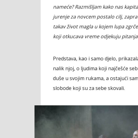
nameće? Razmišljam kako nas kapital
jurenje za novcem postalo cilj, zaprav
takav život magla u kojem lupa zgrč
koji otkucava vreme odjekuju pitanja
Predstava, kao i samo djelo, prikaz
nalik njoj, o ljudima koji najčešće se
duše u svojim rukama, a ostajući sam
slobode koji su za sebe skovali.