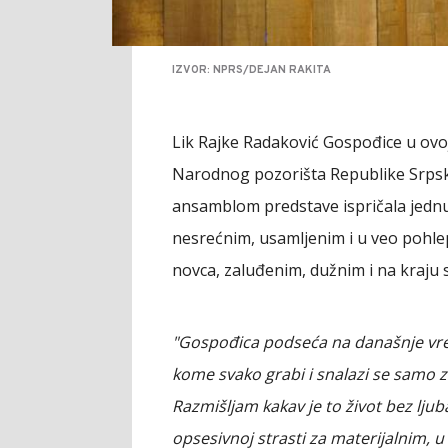
IZVOR: NPRS/DEJAN RAKITA
Lik Rajke Radaković Gospođice u ovoj
Narodnog pozorišta Republike Srp
ansamblom predstave ispričala jednu v
nesrećnim, usamljenim i u veo pohle
novca, zaluđenim, dužnim i na kraju 
"Gospođica podseća na današnje vrem
kome svako grabi i snalazi se samo 
Razmišljam kakav je to život bez ljub
opsesivnoj strasti za materijalnim, 