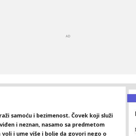
traži samoću i bezimenost. Čovek koji služi
 neviđen i neznan, nasamo sa predmetom
voli i ume više i bolje da govori nego o