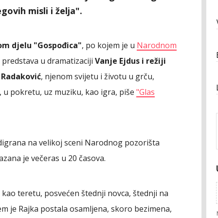
ovih misli i želja".
vom djelu "Gospođica"
, po kojem je u
Narodnom
predstava u dramatizaciji
Vanje Ejdus i režiji
 Radaković
, njenom svijetu i životu u grču,
i, u pokretu, uz muziku, kao igra, piše
"Glas
digrana na velikoj sceni Narodnog pozorišta
azana je večeras u 20 časova.
 kao teretu, posvećen štednji novca, štednji na
jem je Rajka postala osamljena, skoro bezimena,