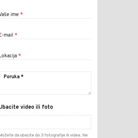
Vaše ime
*
E-mail
*
Lokacija
*
Ubacite video ili foto
Možete da ubacite do 3 fotografije ili videa. Ne