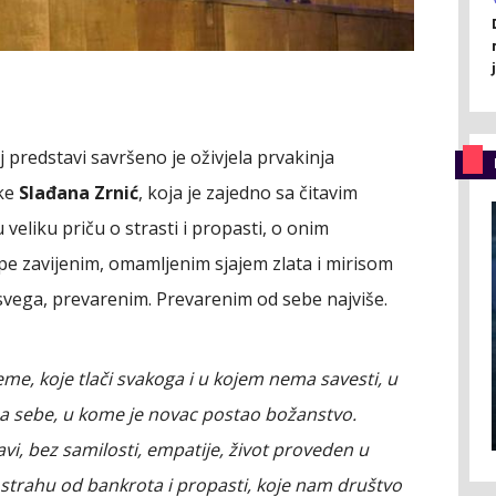
 predstavi savršeno je oživjela prvakinja
ske
Slađana Zrnić
, koja je zajedno sa čitavim
eliku priču o strasti i propasti, o onim
pe zavijenim, omamljenim sjajem zlata i mirisom
svega, prevarenim. Prevarenim od sebe najviše.
e, koje tlači svakoga i u kojem nema savesti, u
za sebe, u kome je novac postao božanstvo.
avi, bez samilosti, empatije, život proveden u
u strahu od bankrota i propasti, koje nam društvo