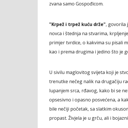
zvana samo Gospođicom.
"Krpež i trpež kuću drže"
, govorila
novca i štednja na stvarima, krpljenje
primjer tvrdice, o kakvima su pisali m
kao i prema drugima i jedino što je go
U sivilu maglovitog svijeta koji je s
trenutke nečeg nalik na drugačiju rado
lupanjem srca, rđavog, kako bi se neka
opsesivno i opasno posvećena, a kako
bile nečiji početak, sa slatkim okuso
propast. Živjela je u grču, ali i bojazni