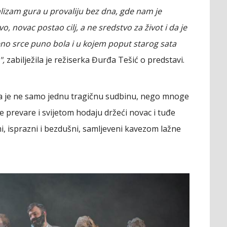
izam gura u provaliju bez dna, gde nam je
o, novac postao cilj, a ne sredstvo za život i da je
eno srce puno bola i u kojem poput starog sata
",
zabilježila je režiserka Đurđa Tešić o predstavi.
ala je ne samo jednu tragičnu sudbinu, nego mnoge
be prevare i svijetom hodaju držeći novac i tuđe
i, isprazni i bezdušni, samljeveni kavezom lažne