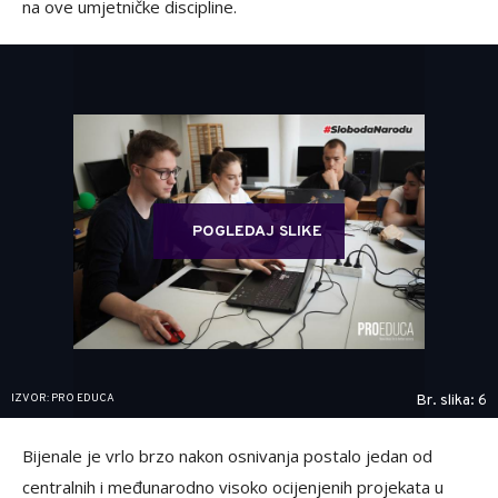
na ove umjetničke discipline.
POGLEDAJ SLIKE
IZVOR: PRO EDUCA
Br. slika: 6
Bijenale je vrlo brzo nakon osnivanja postalo jedan od
centralnih i međunarodno visoko ocijenjenih projekata u