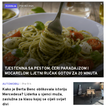
0
Pre 40 min
KUHINJA
TJESTENINA SA PESTOM, ČERI PARADAJZOM I
MOCARELOM: LJETNI RUČAK GOTOV ZA 20 MINUTA
0
AUTOMOBILI
Pre 9 h
|
Kako je Berta Benc oblikovala istoriju
Mercedesa? Liderka u sjenci muža,
zaslužna za klasu kojoj se cijeli svijet
divi