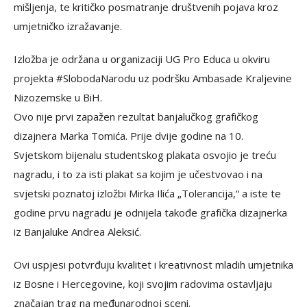
mišljenja, te kritičko posmatranje društvenih pojava kroz
umjetničko izražavanje.
Izložba je održana u organizaciji UG Pro Educa u okviru
projekta #SlobodaNarodu uz podršku Ambasade Kraljevine
Nizozemske u BiH.
Ovo nije prvi zapažen rezultat banjalučkog grafičkog
dizajnera Marka Tomića. Prije dvije godine na 10.
Svjetskom bijenalu studentskog plakata osvojio je treću
nagradu, i to za isti plakat sa kojim je učestvovao i na
svjetski poznatoj izložbi Mirka Ilića „Tolerancija,“ a iste te
godine prvu nagradu je odnijela takođe grafička dizajnerka
iz Banjaluke Andrea Aleksić.
Ovi uspjesi potvrđuju kvalitet i kreativnost mladih umjetnika
iz Bosne i Hercegovine, koji svojim radovima ostavljaju
značajan trag na međunarodnoj sceni.