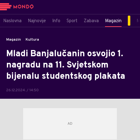
Naslovna
Najnovije
Info
Sport
Zabava
Magazin
M
Magazin
Kultura
Mladi Banjalučanin osvojio 1.
nagradu na 11. Svjetskom
bijenalu studentskog plakata
26.12.2024. / 14:50