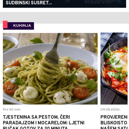
SUDBINSKI SUSRET...
KUHINJA
0
Pre 40 min
09.08.2026.
TJESTENINA SA PESTOM, ČERI
PROVJERENI
PARADAJZOM I MOCARELOM: LJETNI
BLISKOISTO
RUČAK GOTOV ZA 20 MINUTA
NAŠEM SATA