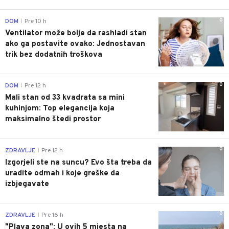
0
DOM
Pre 10 h
|
Ventilator može bolje da rashladi stan
ako ga postavite ovako: Jednostavan
trik bez dodatnih troškova
0
DOM
Pre 12 h
|
Mali stan od 33 kvadrata sa mini
kuhinjom: Top elegancija koja
maksimalno štedi prostor
0
ZDRAVLJE
Pre 12 h
|
Izgorjeli ste na suncu? Evo šta treba da
uradite odmah i koje greške da
izbjegavate
0
ZDRAVLJE
Pre 16 h
|
"Plava zona": U ovih 5 mjesta na