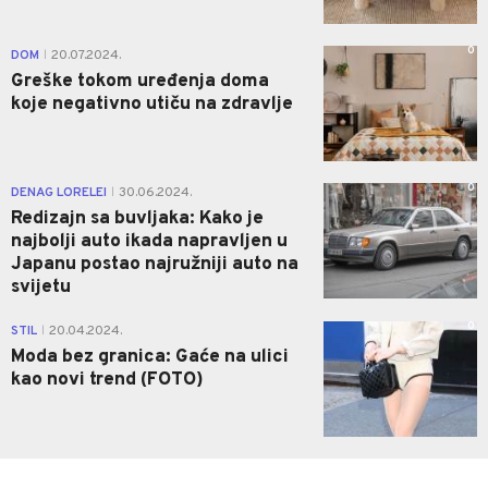
0
DOM
20.07.2024.
|
Greške tokom uređenja doma
koje negativno utiču na zdravlje
0
DENAG LORELEI
30.06.2024.
|
Redizajn sa buvljaka: Kako je
najbolji auto ikada napravljen u
Japanu postao najružniji auto na
svijetu
0
STIL
20.04.2024.
|
Moda bez granica: Gaće na ulici
kao novi trend (FOTO)