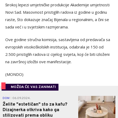
širokoj lepezi umjetničke produkcije Akademije umjetnosti
Novi Sad. Masovnost pristiglih radova iz godine u godinu
raste, što dokazuje značaj Bijenala u regionalnim, a čini se
sada već i u svjetskim razmjerama.
Ove godine stručna komisija, sastavljena od predavača sa
evropskih visokoškolskih institucija, odabrala je 150 od
2.500 pristiglih radova iz cijelog svijeta, koji će biti izloženi
na završnoj izložbi ove manifestacije.
(MONDO)
MOŽDA ĆE VAS ZANIMATI
0
DOM
06.09.2024.
|
Želite "estetičan" sto za kafu?
Dizajnerka otkriva kako ga
stilizovati prema obliku