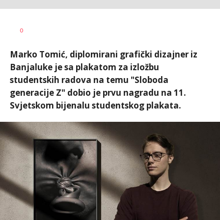
Vesna
AUTOR
0
Kerkez
Marko Tomić, diplomirani grafički dizajner iz
Banjaluke je sa plakatom za izložbu
studentskih radova na temu "Sloboda
generacije Z" dobio je prvu nagradu na 11.
Svjetskom bijenalu studentskog plakata.