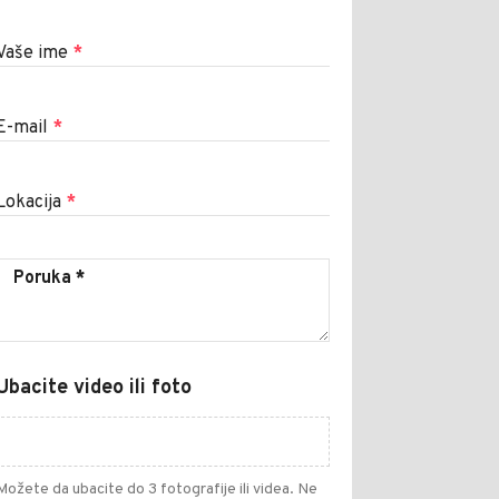
Vaše ime
*
E-mail
*
Lokacija
*
Ubacite video ili foto
Možete da ubacite do 3 fotografije ili videa. Ne