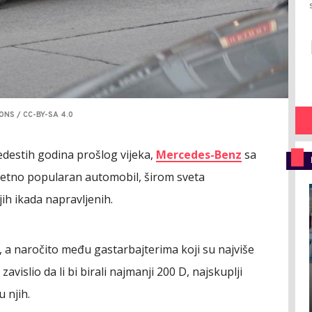
NS / CC-BY-SA 4.0
destih godina prošlog vijeka,
Mercedes-Benz
sa
etno popularan automobil, širom sveta
ih ikada napravljenih.
ji, a naročito među gastarbajterima koji su najviše
zavislio da li bi birali najmanji 200 D, najskuplji
 njih.