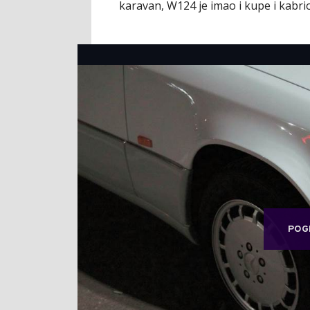
karavan, W124 je imao i kupe i kabriol
POG