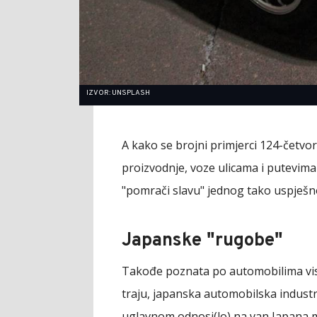
IZVOR: UNSPLASH
A kako se brojni primjerci 124-četvo
proizvodnje, voze ulicama i putevima 
"pomrači slavu" jednog tako uspješn
Japanske "rugobe"
Takođe poznata po automobilima viso
traju, japanska automobilska industri
uglavnom odnosi(lo) na van Japana m