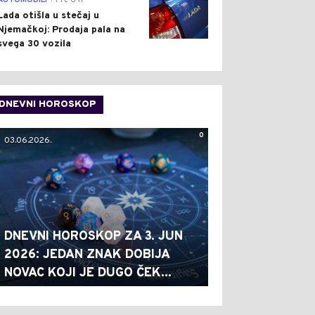
AUTOMOBILI
Pre 6 h
Lada otišla u stečaj u
Njemačkoj: Prodaja pala na
svega 30 vozila
DNEVNI HOROSKOP
0
03.06.2026.
DNEVNI HOROSKOP ZA 3. JUN
2026: JEDAN ZNAK DOBIJA
NOVAC KOJI JE DUGO ČEK...