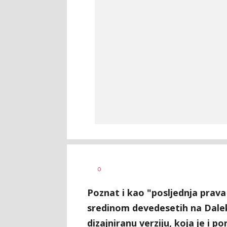
Dušan
AUTOR
0
Volaš
Poznat i kao "posljednja prav
sredinom devedesetih na Dale
dizajniranu verziju, koja je i 