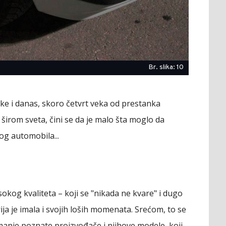
Br. slika: 10
rke i danas, skoro četvrt veka od prestanka
širom sveta, čini se da je malo šta moglo da
og automobila...
kog kvaliteta – koji se "nikada ne kvare" i dugo
ja je imala i svojih loših momenata. Srećom, to se
anje poznate proizvođače i njihove modele, koji