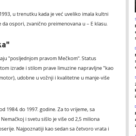
1993, u trenutku kada je već uveliko imala kultni
e da ospori, zvanično preimenovana u – E klasu.
ka"
raju "posljednjom pravom Mečkom". Status
etom izrade i stilom prave limuzine napravljne "kao
motor), udobne u vožnji i kvalitetne u manje-više
 1984. do 1997. godine. Za to vrijeme, sa
Nemačkoj i svetu sišlo je više od 2,5 miliona
oserije. Najpoznatiji kao sedan sa četvoro vrata i