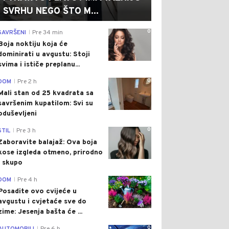
SVRHU NEGO ŠTO M...
0
SAVRŠENI
Pre 34 min
|
Boja noktiju koja će
dominirati u avgustu: Stoji
svima i ističe preplanu...
0
DOM
Pre 2 h
|
Mali stan od 25 kvadrata sa
savršenim kupatilom: Svi su
oduševljeni
0
STIL
Pre 3 h
|
Zaboravite balajaž: Ova boja
kose izgleda otmeno, prirodno
i skupo
0
DOM
Pre 4 h
|
Posadite ovo cvijeće u
avgustu i cvjetaće sve do
zime: Jesenja bašta će ...
0
|