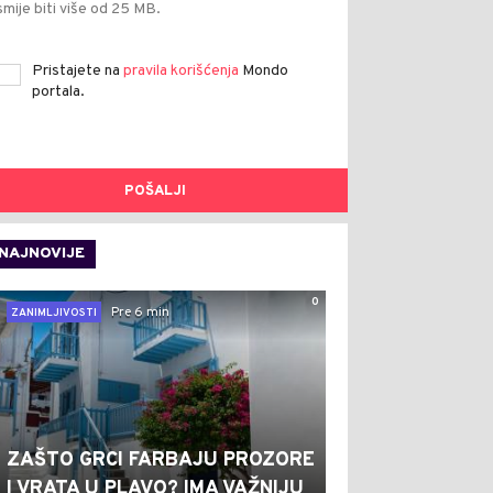
smije biti više od 25 MB.
Pristajete na
pravila korišćenja
Mondo
portala.
POŠALJI
NAJNOVIJE
0
Pre 6 min
ZANIMLJIVOSTI
ZAŠTO GRCI FARBAJU PROZORE
I VRATA U PLAVO? IMA VAŽNIJU