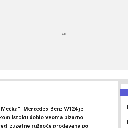
a Mečka", Mercedes-Benz W124 je
kom istoku dobio veoma bizarno
pored izuzetne ružnoće prodavana po