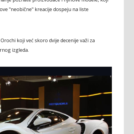
ove "neobične" kreacije dospeju na liste
rochi koji već skoro dvije decenije važi za
arnog izgleda.