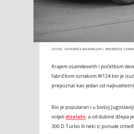
IZVOR: JOHANNES MAXIMILIAN / WIKIMEDIA COMMO
Krajem osamdesetih i početkom deve
fabričkom oznakom W124 bio je izuz
prepoznat kao jedan od najkvalitetnij
Bio je popularan i u bivšoj Jugoslavi
voljeli
dizelaše
, a od dubine džepa je 
300 D Turbo ili neki iz ponude između