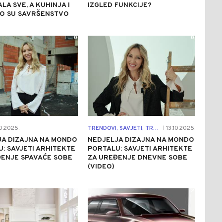
LA SVE, A KUHINJA I
IZGLED FUNKCIJE?
LO SU SAVRŠENSTVO
0
0
0.2025.
TRENDOVI, SAVJETI, TRIKOVI...
13.10.2025.
|
JA DIZAJNA NA MONDO
NEDJELJA DIZAJNA NA MONDO
: SAVJETI ARHITEKTE
PORTALU: SAVJETI ARHITEKTE
ĐENJE SPAVAĆE SOBE
ZA UREĐENJE DNEVNE SOBE
(VIDEO)
0
2