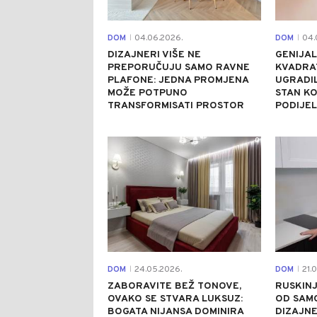
DOM
04.06.2026.
DOM
04.
|
|
DIZAJNERI VIŠE NE
GENIJAL
PREPORUČUJU SAMO RAVNE
KVADRAT
PLAFONE: JEDNA PROMJENA
UGRADIL
MOŽE POTPUNO
STAN KO
TRANSFORMISATI PROSTOR
PODIJEL
0
DOM
24.05.2026.
DOM
21.0
|
|
ZABORAVITE BEŽ TONOVE,
RUSKIN
OVAKO SE STVARA LUKSUZ:
OD SAMO
BOGATA NIJANSA DOMINIRA
DIZAJNE