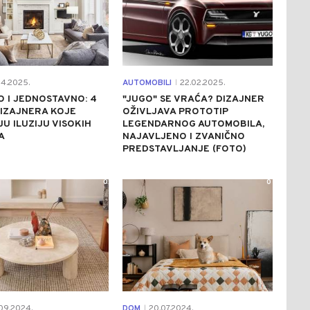
04.2025.
AUTOMOBILI
22.02.2025.
|
 I JEDNOSTAVNO: 4
"JUGO" SE VRAĆA? DIZAJNER
IZAJNERA KOJE
OŽIVLJAVA PROTOTIP
U ILUZIJU VISOKIH
LEGENDARNOG AUTOMOBILA,
A
NAJAVLJENO I ZVANIČNO
PREDSTAVLJANJE (FOTO)
0
0
09.2024.
DOM
20.07.2024.
|