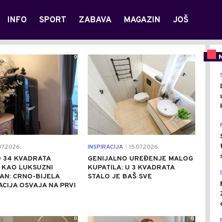
INFO
SPORT
ZABAVA
MAGAZIN
JOŠ
0
0
7.2026.
INSPIRACIJA
15.07.2026.
|
 34 KVADRATA
GENIJALNO UREĐENJE MALOG
 KAO LUKSUZNI
KUPATILA: U 3 KVADRATA
AN: CRNO-BIJELA
STALO JE BAŠ SVE
CIJA OSVAJA NA PRVI
0
0