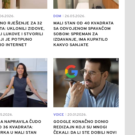
06.2026.
DOM
26.05.2026.
|
NO RJEŠENJE ZA 32
MALI STAN OD 40 KVADRATA
A: UKLONILI ZIDOVE,
SA ODVOJENOM SPAVAĆOM
I LUKOVE I STVORILI
SOBOM: SPREMAN ZA
JI JE POTPUNO
IZDAVANJE, IMA KUPATILO
IO INTERNET
KAKVO SANJATE
0
0
5.2026.
VOICE
20.01.2026.
|
JA NAPRAVILA ČUDO
GOOGLE KONAČNO DONIO
 36 KVADRATA:
REDIZAJN KOJI SU MNOGI
RKA U MALI STAN
ČEKALI: DA LI STE DOBILI NOVI