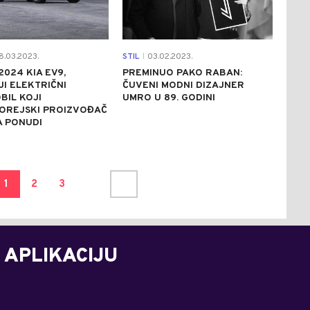
8.03.2023.
STIL
03.02.2023.
|
2024 KIA EV9,
PREMINUO PAKO RABAN:
I ELEKTRIČNI
ČUVENI MODNI DIZAJNER
BIL KOJI
UMRO U 89. GODINI
OREJSKI PROIZVOĐAČ
A PONUDI
1
2
3
 APLIKACIJU