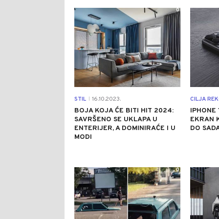
0
STIL
16.10.2023.
CILJA RE
|
BOJA KOJA ĆE BITI HIT 2024:
IPHONE 
SAVRŠENO SE UKLAPA U
EKRAN 
ENTERIJER, A DOMINIRAĆE I U
DO SAD
MODI
0