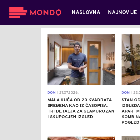
NASLOVNA
NAJNOVIJE
0
DOM
27.07.2026.
DOM
22.0
|
|
MALA KUĆA OD 20 KVADRATA
STAN OD
SREĐENA KAO IZ ČASOPISA:
IZGLEDA
TRI DETALJA ZA GLAMUROZAN
APARTM
I SKUPOCJEN IZGLED
KOMBINA
POGLED
0