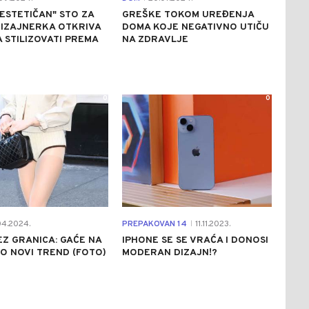
"ESTETIČAN" STO ZA
GREŠKE TOKOM UREĐENJA
DIZAJNERKA OTKRIVA
DOMA KOJE NEGATIVNO UTIČU
 STILIZOVATI PREMA
NA ZDRAVLJE
0
0
4.2024.
PREPAKOVAN 14
11.11.2023.
|
Z GRANICA: GAĆE NA
IPHONE SE SE VRAĆA I DONOSI
AO NOVI TREND (FOTO)
MODERAN DIZAJN!?