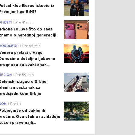
Futsal klub Borac istupio iz
Premijer lige BiH!?
0
VIJESTI
Pre 41 min
|
iPhone 18: Sve što do sada
znamo o narednoj generaciji
0
HOROSKOP
Pre 45 min
|
Venera prelazi u Vagu:
Donosimo detaljnu ljubavnu
prognozu za svaki znak...
0
REGION
Pre 59 min
|
Zelenski stigao u Srbiju,
planiran sastanak sa
predsjednikom Srbije
0
DOM
Pre 1 h
|
Pobjegnite od paklenih
vrućina: Ova stabla rashlađuju
kuću i prave najlj...