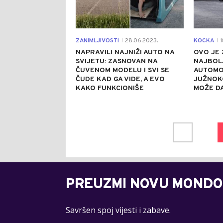
ZANIMLJIVOSTI
28.06.2023.
KOCKA
1
|
|
NAPRAVILI NAJNIŽI AUTO NA
OVO JE 
SVIJETU: ZASNOVAN NA
NAJBOLJ
ČUVENOM MODELU I SVI SE
AUTOMO
ČUDE KAD GA VIDE, A EVO
JUŽNOK
KAKO FUNKCIONIŠE
MOŽE D
PREUZMI NOVU MONDO
Savršen spoj vijesti i zabave.