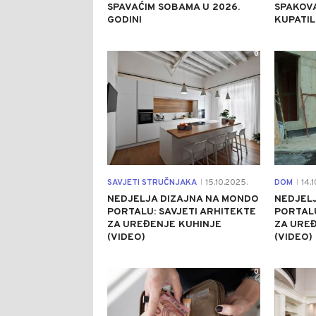
SPAVAĆIM SOBAMA U 2026.
SPAKOVA
GODINI
KUPATI
0
SAVJETI STRUČNJAKA
15.10.2025.
DOM
14.1
|
|
NEDJELJA DIZAJNA NA MONDO
NEDJEL
PORTALU: SAVJETI ARHITEKTE
PORTALU
ZA UREĐENJE KUHINJE
ZA URE
(VIDEO)
(VIDEO)
0