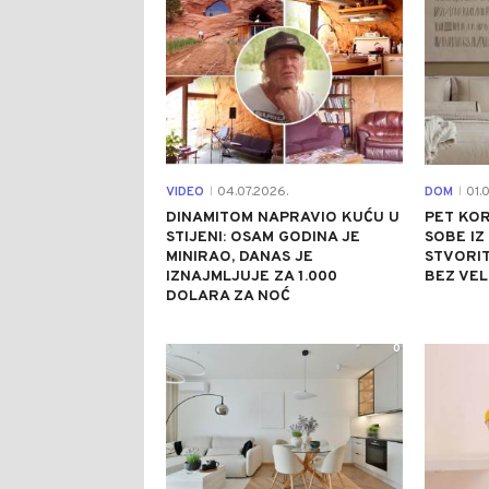
VIDEO
04.07.2026.
DOM
01.0
|
|
DINAMITOM NAPRAVIO KUĆU U
PET KO
STIJENI: OSAM GODINA JE
SOBE IZ
MINIRAO, DANAS JE
STVORIT
IZNAJMLJUJE ZA 1.000
BEZ VE
DOLARA ZA NOĆ
0