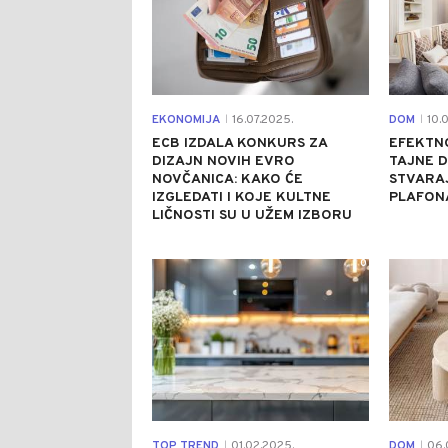
EKONOMIJA
16.07.2025.
DOM
10.
|
|
ECB IZDALA KONKURS ZA
EFEKTNO
DIZAJN NOVIH EVRO
TAJNE D
NOVČANICA: KAKO ĆE
STVARAJ
IZGLEDATI I KOJE KULTNE
PLAFON
LIČNOSTI SU U UŽEM IZBORU
0
TOP TREND
01.02.2025.
DOM
06.
|
|