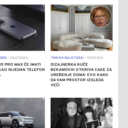
0
0
KORD
26.07.2023.
TRIKOVI MAJSTORA!
17.07.2023.
|
|
15 PRO MAX ĆE IMATI
DIZAJNERKA KUĆE
KAO NIJEDAN TELEFON
BEKAMOVIH OTKRIVA CAKE ZA
A
UREĐENJE DOMA: EVO KAKO
DA VAM PROSTOR IZGLEDA
VEĆI
0
0