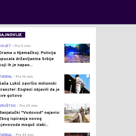
NAJNOVIJE
0
SVIJET
Pre 5 min
|
Drama u Njemačkoj: Policija
upucala državljanina Srbije
koji ih je napao...
0
FUDBAL
Pre 16 min
|
Saša Lukić završio milionski
transfer: Englezi objavili da je
sve gotovo
0
DRUŠTVO
Pre 29 min
|
Banjalučki "Vodovod" najavio:
Zbog ispiranja novog
cjevovoda moguć slabi...
0
FUDBAL
Pre 33 min
|