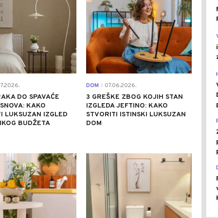
7.2026.
DOM
07.06.2026.
|
RAKA DO SPAVAĆE
3 GREŠKE ZBOG KOJIH STAN
 SNOVA: KAKO
IZGLEDA JEFTINO: KAKO
I LUKSUZAN IZGLED
STVORITI ISTINSKI LUKSUZAN
LIKOG BUDŽETA
DOM
0
0