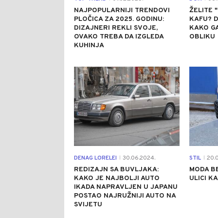
NAJPOPULARNIJI TRENDOVI
ŽELITE 
PLOČICA ZA 2025. GODINU:
KAFU? 
DIZAJNERI REKLI SVOJE,
KAKO GA
OVAKO TREBA DA IZGLEDA
OBLIKU
KUHINJA
0
DENAG LORELEI
30.06.2024.
STIL
20.0
|
|
REDIZAJN SA BUVLJAKA:
MODA BE
KAKO JE NAJBOLJI AUTO
ULICI K
IKADA NAPRAVLJEN U JAPANU
POSTAO NAJRUŽNIJI AUTO NA
SVIJETU