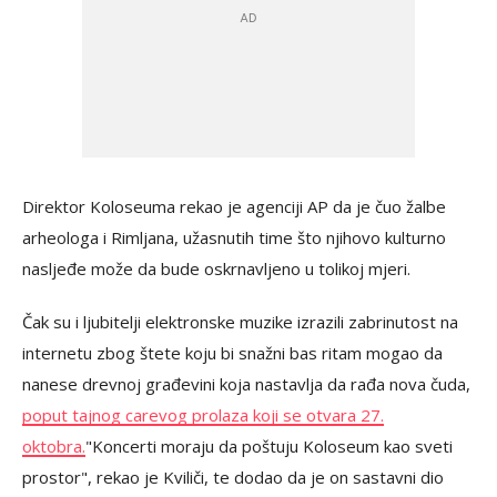
Direktor Koloseuma rekao je agenciji AP da je čuo žalbe
arheologa i Rimljana, užasnutih time što njihovo kulturno
nasljeđe može da bude oskrnavljeno u tolikoj mjeri.
Čak su i ljubitelji elektronske muzike izrazili zabrinutost na
internetu zbog štete koju bi snažni bas ritam mogao da
nanese drevnoj građevini koja nastavlja da rađa nova čuda,
poput tajnog carevog prolaza koji se otvara 27.
oktobra.
"Koncerti moraju da poštuju Koloseum kao sveti
prostor", rekao je Kviliči, te dodao da je on sastavni dio