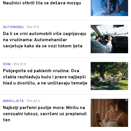
Naučnici otkrili šta se dešava mozgu
0
AUTOMOBILI
Pre 17 h
|
Da li se crni automobili više zagrijavaju
na vrućinama: Automehaničar
savjetuje kako da se vozi tokom ljeta
0
DOM
Pre 21 h
|
Pobjegnite od paklenih vrućina: Ova
stabla rashlađuju kuću i prave najljepši
hlad u dvorištu, a ne uništavaju temelje
0
MIRISI LJETA
Pre 22 h
|
Najbolji parfemi poslije mora: Mirišu na
senzualni luksuz, savršeni uz preplanuli
ten