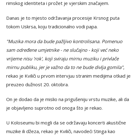
rimskog identiteta i prožet je vjerskim značajem.
Danas je to mjesto održavanja procesije Krsnog puta
tokom Uskrsa, koju tradicionalno vodi papa.
"Muzika mora da bude pažljivo kontrolisana. Pomenuo
sam određene umjetnike - ne slučajno - koji već neko
vrijeme nisu 'rok', koji sviraju mirnu muziku i privlače
mirnu publiku, jer je važno da to ne bude divlja gomila"
,
rekao je Kviliči u prvom intervjuu stranim medijima otkad je
preuzeo dužnost 20. oktobra.
On je dodao da je mislio na prigušeniju vrstu muzike, ali da
je objavljeno suprotno od onoga što je rekao.
U Koloseumu bi mogli da se održavaju koncerti akustične
muzike ili džeza, rekao je Kviliči, navodeći Stinga kao