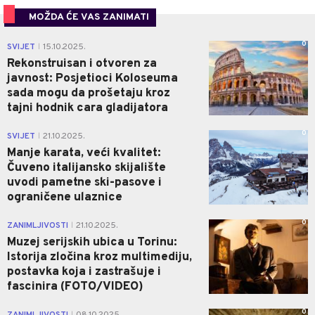
MOŽDA ĆE VAS ZANIMATI
0
SVIJET
15.10.2025.
|
Rekonstruisan i otvoren za
javnost: Posjetioci Koloseuma
sada mogu da prošetaju kroz
tajni hodnik cara gladijatora
0
SVIJET
21.10.2025.
|
Manje karata, veći kvalitet:
Čuveno italijansko skijalište
uvodi pametne ski-pasove i
ograničene ulaznice
0
ZANIMLJIVOSTI
21.10.2025.
|
Muzej serijskih ubica u Torinu:
Istorija zločina kroz multimediju,
postavka koja i zastrašuje i
fascinira (FOTO/VIDEO)
0
ZANIMLJIVOSTI
08.10.2025.
|