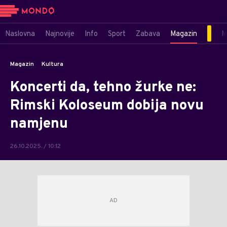
Naslovna
Najnovije
Info
Sport
Zabava
Magazin
M
Magazin
Kultura
Koncerti da, tehno žurke ne:
Rimski Koloseum dobija novu
namjenu
26.10.2025. / 10:12