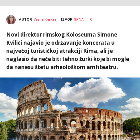
AUTOR
Vesna Kerkez
0
IZVOR
SRNA
Novi direktor rimskog Koloseuma Simone
Kviliči najavio je održavanje koncerata u
najvećoj turističkoj atrakciji Rima, ali je
naglasio da neće biti tehno žurki koje bi mogle
da nanesu štetu arheološkom amfiteatru.