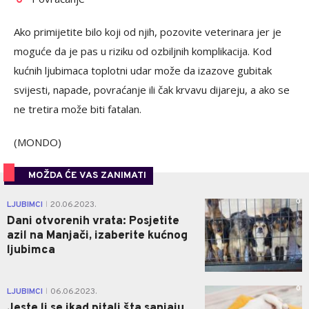
Ako primijetite bilo koji od njih, pozovite veterinara jer je
moguće da je pas u riziku od ozbiljnih komplikacija. Kod
kućnih ljubimaca toplotni udar može da izazove gubitak
svijesti, napade, povraćanje ili čak krvavu dijareju, a ako se
ne tretira može biti fatalan.
(MONDO)
MOŽDA ĆE VAS ZANIMATI
0
LJUBIMCI
20.06.2023.
|
Dani otvorenih vrata: Posjetite
azil na Manjači, izaberite kućnog
ljubimca
0
LJUBIMCI
06.06.2023.
|
Jeste li se ikad pitali šta sanjaju