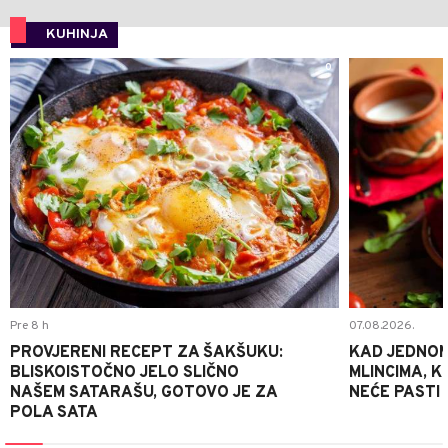
KUHINJA
0
Pre 8 h
07.08.2026.
PROVJERENI RECEPT ZA ŠAKŠUKU:
KAD JEDNOM
BLISKOISTOČNO JELO SLIČNO
MLINCIMA, K
NAŠEM SATARAŠU, GOTOVO JE ZA
NEĆE PASTI
POLA SATA