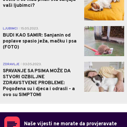
vaši ljubimci?
0
LJUBIMCI
15.05.2023.
|
BUDI KAO SAMIR: Sanjanin od
poplave spasio ježa, mačku i psa
(FOTO)
0
ZDRAVLJE
03.05.2023.
|
SPAVANJE SA PSIMA MOŽE DA
STVORI OZBILJNE
ZDRAVSTVENE PROBLEME:
Pogođena su i djeca i odrasli - a
ovo su SIMPTOMI
Naše vijesti ne morate da provjeravate