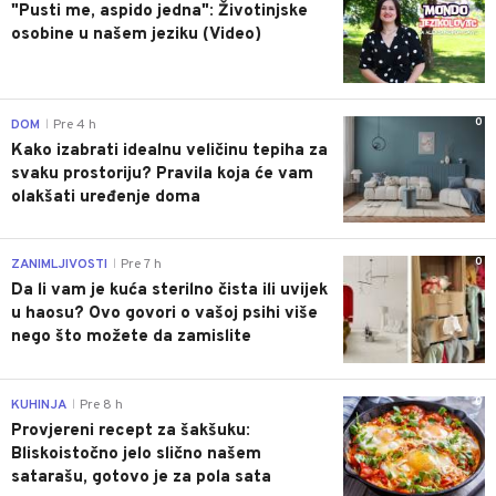
"Pusti me, aspido jedna": Životinjske
osobine u našem jeziku (Video)
0
DOM
Pre 4 h
|
Kako izabrati idealnu veličinu tepiha za
svaku prostoriju? Pravila koja će vam
olakšati uređenje doma
0
ZANIMLJIVOSTI
Pre 7 h
|
Da li vam je kuća sterilno čista ili uvijek
u haosu? Ovo govori o vašoj psihi više
nego što možete da zamislite
0
KUHINJA
Pre 8 h
|
Provjereni recept za šakšuku:
Bliskoistočno jelo slično našem
satarašu, gotovo je za pola sata