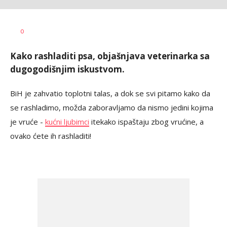
Dragana
AUTOR
0
Božić
Kako rashladiti psa, objašnjava veterinarka sa
dugogodišnjim iskustvom.
BiH je zahvatio toplotni talas, a dok se svi pitamo kako da
se rashladimo, možda zaboravljamo da nismo jedini kojima
je vruće -
kućni ljubimci
itekako ispaštaju zbog vrućine, a
ovako ćete ih rashladiti!