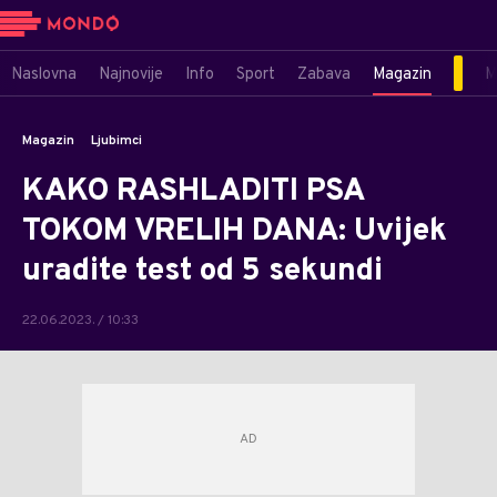
Naslovna
Najnovije
Info
Sport
Zabava
Magazin
M
Magazin
Ljubimci
KAKO RASHLADITI PSA
TOKOM VRELIH DANA: Uvijek
uradite test od 5 sekundi
22.06.2023. / 10:33