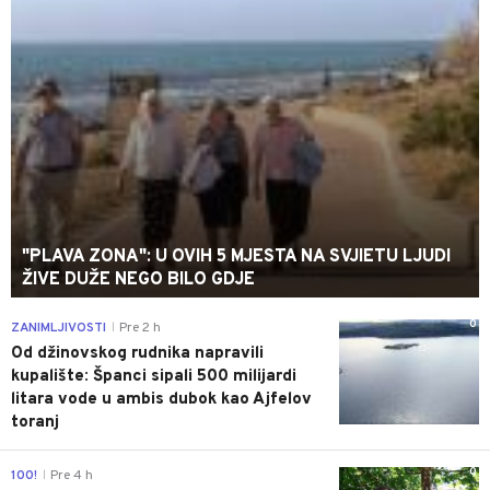
"PLAVA ZONA": U OVIH 5 MJESTA NA SVJIETU LJUDI
ŽIVE DUŽE NEGO BILO GDJE
0
ZANIMLJIVOSTI
Pre 2 h
|
Od džinovskog rudnika napravili
kupalište: Španci sipali 500 milijardi
litara vode u ambis dubok kao Ajfelov
toranj
0
100!
Pre 4 h
|