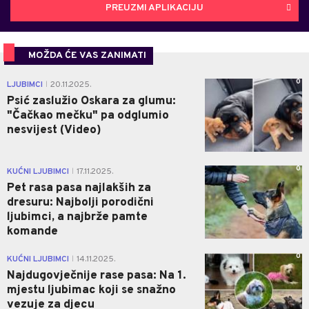
PREUZMI APLIKACIJU
MOŽDA ĆE VAS ZANIMATI
0
LJUBIMCI
20.11.2025.
|
Psić zaslužio Oskara za glumu:
"Čačkao mečku" pa odglumio
nesvijest (Video)
0
KUĆNI LJUBIMCI
17.11.2025.
|
Pet rasa pasa najlakših za
dresuru: Najbolji porodični
ljubimci, a najbrže pamte
komande
0
KUĆNI LJUBIMCI
14.11.2025.
|
Najdugovječnije rase pasa: Na 1.
mjestu ljubimac koji se snažno
vezuje za djecu