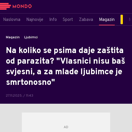
Naslovna
Najnovije
Info
Sport
Zabava
Magazin
M
Magazin
Ljubimci
Na koliko se psima daje zaštita
od parazita? "Vlasnici nisu baš
svjesni, a za mlade ljubimce je
smrtonosno"
27.11.2025. / 11:43