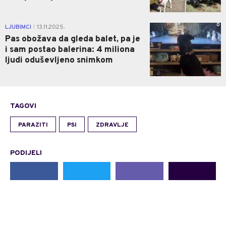
0
LJUBIMCI
13.11.2025.
|
Pas obožava da gleda balet, pa je
i sam postao balerina: 4 miliona
ljudi oduševljeno snimkom
TAGOVI
PARAZITI
PSI
ZDRAVLJE
PODIJELI