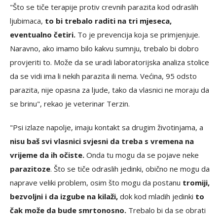
"Što se tiče terapije protiv crevnih parazita kod odraslih
ljubimaca,
to bi trebalo raditi na tri mjeseca,
eventualno četiri.
To je prevencija koja se primjenjuje.
Naravno, ako imamo bilo kakvu sumnju, trebalo bi dobro
provjeriti to. Može da se uradi laboratorijska analiza stolice
da se vidi ima li nekih parazita ili nema. Većina, 95 odsto
parazita, nije opasna za ljude, tako da vlasnici ne moraju da
se brinu", rekao je veterinar Terzin.
"Psi izlaze napolje, imaju kontakt sa drugim životinjama, a
nisu baš svi vlasnici svjesni da treba s vremena na
vrijeme da ih očiste.
Onda tu mogu da se pojave neke
parazitoze
. Što se tiče odraslih jedinki, obično ne mogu da
naprave veliki problem, osim što mogu da postanu
tromiji,
bezvoljni i da izgube na kilaži,
dok kod mladih jedinki
to
čak može da bude smrtonosno.
Trebalo bi da se obrati