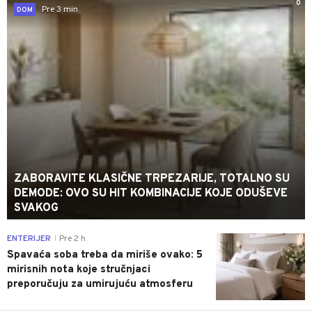
0
Pre 3 min
DOM
ZABORAVITE KLASIČNE TRPEZARIJE, TOTALNO SU
DEMODE: OVO SU HIT KOMBINACIJE KOJE ODUŠEVE
SVAKOG
0
ENTERIJER
Pre 2 h
|
Spavaća soba treba da miriše ovako: 5
mirisnih nota koje stručnjaci
preporučuju za umirujuću atmosferu