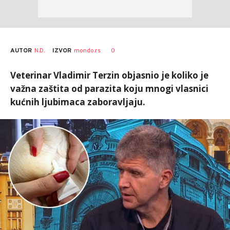
AUTOR
N.D.
0
IZVOR
mondo.rs
Veterinar Vladimir Terzin objasnio je koliko je
važna zaštita od parazita koju mnogi vlasnici
kućnih ljubimaca zaboravljaju.