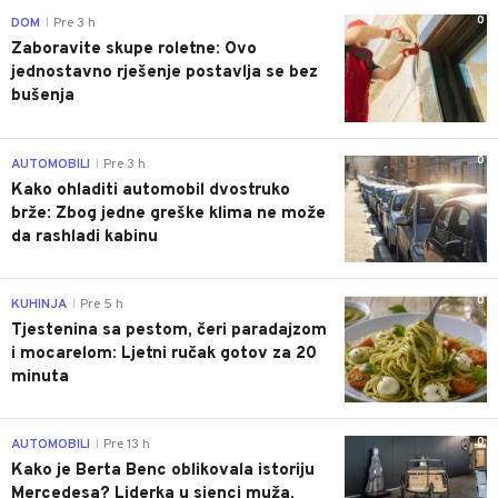
0
DOM
Pre 3 h
|
Zaboravite skupe roletne: Ovo
jednostavno rješenje postavlja se bez
bušenja
0
AUTOMOBILI
Pre 3 h
|
Kako ohladiti automobil dvostruko
brže: Zbog jedne greške klima ne može
da rashladi kabinu
0
KUHINJA
Pre 5 h
|
Tjestenina sa pestom, čeri paradajzom
i mocarelom: Ljetni ručak gotov za 20
minuta
0
AUTOMOBILI
Pre 13 h
|
Kako je Berta Benc oblikovala istoriju
Mercedesa? Liderka u sjenci muža,