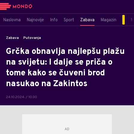
Naslovna
Najnovije
Info
Sport
Zabava
Magazin
M
Zabava
Putovanja
Grčka obnavlja najlepšu plažu
na svijetu: I dalje se priča o
tome kako se čuveni brod
nasukao na Zakintos
24.10.2024. / 10:30