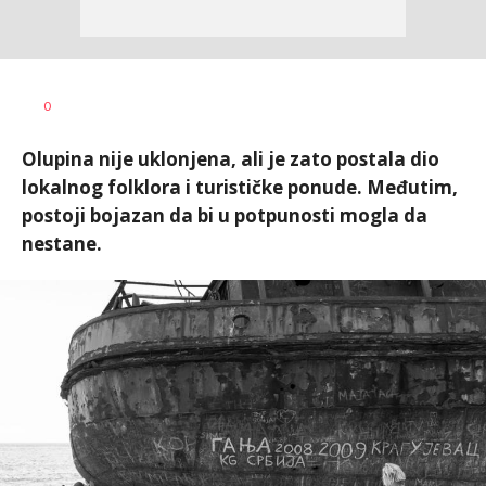
Dušan
AUTOR
0
Volaš
Olupina nije uklonjena, ali je zato postala dio
lokalnog folklora i turističke ponude. Međutim,
postoji bojazan da bi u potpunosti mogla da
nestane.