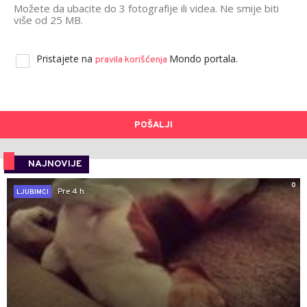
Možete da ubacite do 3 fotografije ili videa. Ne smije biti
više od 25 MB.
Pristajete na
Mondo portala.
pravila korišćenja
POŠALJI
NAJNOVIJE
0
Pre 4 h
LJUBIMCI