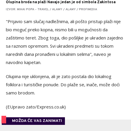
Olupina broda na plaži Navajo jedan je od simbola Zakintosa
IZVOR: MIHAI POPA - TRAVEL / ALAMY / ALAMY / PROFIMEDIA
"Prijavio sam slučaj nadležnima, ali pošto pristup plaži nije
bio moguć preko kopna, nismo bili u mogućnosti da
zaštitimo teret. Zbog toga, dio pošiljke je ukraden zajedno
sa raznom opremom. Svi ukradeni predmeti su tokom
narednih dana pronađeni u lokalnim selima", naveo je
navodno kapetan.
Olupina nije uklonjena, ali je zato postala dio lokalnog
folklora i turističke ponude. Do plaže se, inače, može doći
samo brodom.
(EUpravo zato/Express.co.uk)
MOŽDA ĆE VAS ZANIMATI