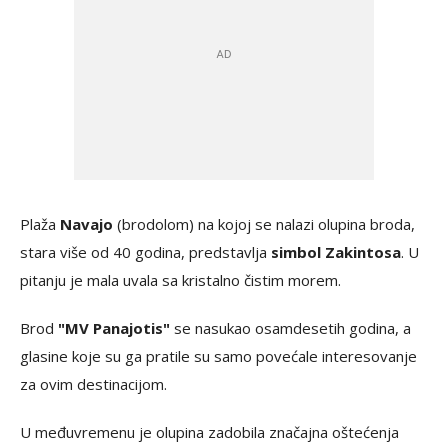
Plaža
Navajo
(brodolom) na kojoj se nalazi olupina broda,
stara više od 40 godina, predstavlja
simbol Zakintosa
. U
pitanju je mala uvala sa kristalno čistim morem.
Brod
"MV Panajotis"
se nasukao osamdesetih godina, a
glasine koje su ga pratile su samo povećale interesovanje
za ovim destinacijom.
U međuvremenu je olupina zadobila značajna oštećenja