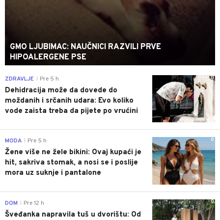
GMO LJUBIMAC: NAUČNICI RAZVILI PRVE
HIPOALERGENE PSE
0
ZDRAVLJE
Pre 5 h
|
Dehidracija može da dovede do
moždanih i srčanih udara: Evo koliko
vode zaista treba da pijete po vrućini
0
MODA
Pre 5 h
|
Žene više ne žele bikini: Ovaj kupaći je
hit, sakriva stomak, a nosi se i poslije
mora uz suknje i pantalone
0
DOM
Pre 12 h
|
Šveđanka napravila tuš u dvorištu: Od