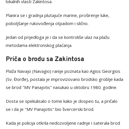
lokalnih vlasti Zakintosa.
Planira se i gradnja plutajuće marine, proširenje luke,
poboljšanje rukovođenja otpadom i slično.
Jedan od prijedloga je i da se kontroliše ulaz na plažu
metodama elektronskog plaćanja.
Priča o brodu sa Zakintosa
Plaža Navajo (Navagio) ranije poznata kao Agios Georgios
(Sv. Đorđe), postala je improvizovano brodsko groblje kada
se brod "MV Panajotis" nasukao u oktobru 1980. godine.
Dosta se spekulisalo o tome kako je dospeo tu, a pričalo
se i da je "MV Panajotis" bio švercerski brod.
Kada je policija otkrila nedozvoljene radnje i saterala brod