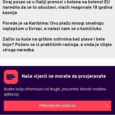
Ovaj posao se u Italiji prenosi s kolena na koleno! EU
naredila da se to obustavi, vlasti reagovale 18 godina
kasnije
Porede je sa Karibima: Ovu plažu mnogi smatraju
najlepšom u Evropi, a nalazi nam se u komšiluku
Zašto su kuće na grčkim ostrvima baš plave i bele
boje? Počelo se iz praktičnih razloga, a onda je stigla
stroga naredba
Naše vijesti ne morate da provjeravate
Budite bolje informisani od drugih, preuzmite Mondo mobilnu
aplikaciju
PREUZMI APLIKACIJU