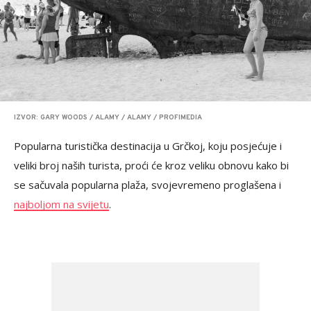
IZVOR: GARY WOODS / ALAMY / ALAMY / PROFIMEDIA
Popularna turistička destinacija u Grčkoj, koju posjećuje i
veliki broj naših turista, proći će kroz veliku obnovu kako bi
se sačuvala popularna plaža, svojevremeno proglašena i
najboljom na svijetu
.