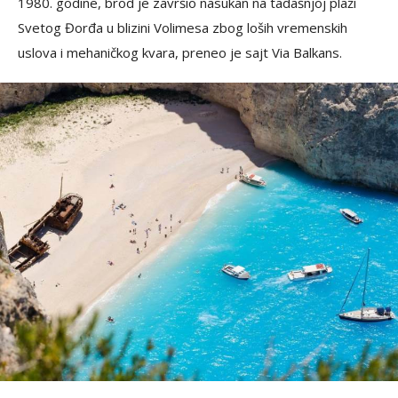
1980. godine, brod je završio nasukan na tadašnjoj plaži
Svetog Đorđa u blizini Volimesa zbog loših vremenskih
uslova i mehaničkog kvara, preneo je sajt Via Balkans.