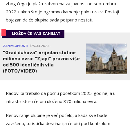
zbog čega je plaža zatvorena za javnost od septembra
2022. nakon što je ogromno kamenje palo u zaliv. Postoji
bojazan da će olupina sada potpuno nestati.
MOŽDA ĆE VAS ZANIMATI
0
ZANIMLJIVOSTI
25.04.2024.
|
"Grad duhova" vrijedan stotine
miliona evra: "Zjapi" prazno više
od 500 identičnih vila
(FOTO/VIDEO)
Radovi bi trebalo da počnu početkom 2025. godine, a u
infrastrukturu će biti uloženo 370 miliona evra.
Renoviranje olupine je već počelo, a kada sve bude
završeno, turistička destinacija će biti pod kontrolom