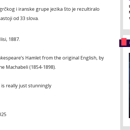
 grčkog i iranske grupe jezika što je rezultiralo
stoji od 33 slova.
isi, 1887.
akespeare’s Hamlet from the original English, by
ane Machabeli (1854-1898).
is really just stunningly
025