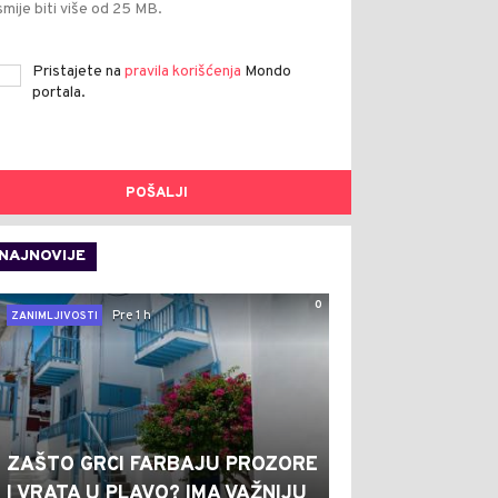
smije biti više od 25 MB.
Pristajete na
pravila korišćenja
Mondo
portala.
POŠALJI
NAJNOVIJE
0
Pre 1 h
ZANIMLJIVOSTI
ZAŠTO GRCI FARBAJU PROZORE
I VRATA U PLAVO? IMA VAŽNIJU