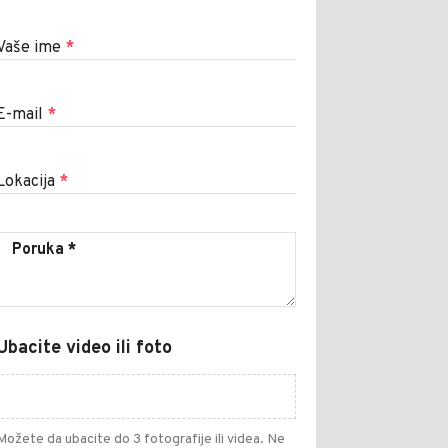
Vaše ime
*
E-mail
*
Lokacija
*
Ubacite video ili foto
Možete da ubacite do 3 fotografije ili videa. Ne