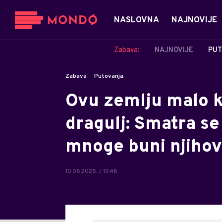
NASLOVNA
NAJNOVIJE
Zabava:
NAJNOVIJE
PUT
Zabava
Putovanja
Ovu zemlju malo ko
dragulj: Smatra se
mnoge buni njiho
10.08.2025. / 13:48