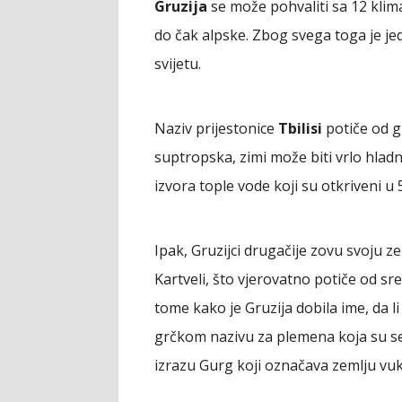
Gruzija
se može pohvaliti sa 12 kli
do čak alpske. Zbog svega toga je je
svijetu.
Naziv prijestonice
Tbilisi
potiče od gr
suptropska, zimi može biti vrlo hlad
izvora tople vode koji su otkriveni u 5
Ipak, Gruzijci drugačije zovu svoju z
Kartveli, što vjerovatno potiče od sre
tome kako je Gruzija dobila ime, da l
grčkom nazivu za plemena koja su se
izrazu Gurg koji označava zemlju vu