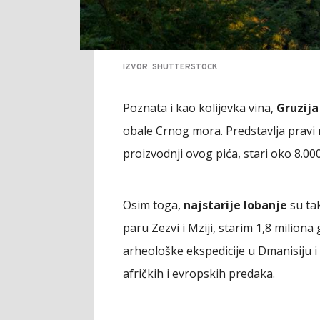
IZVOR: SHUTTERSTOCK
Poznata i kao kolijevka vina,
Gruzija
obale Crnog mora. Predstavlja pravi raj
proizvodnji ovog pića, stari oko 8.0
Osim toga,
najstarije lobanje
su tak
paru Zezvi i Mziji, starim 1,8 milion
arheološke ekspedicije u Dmanisiju i
afričkih i evropskih predaka.