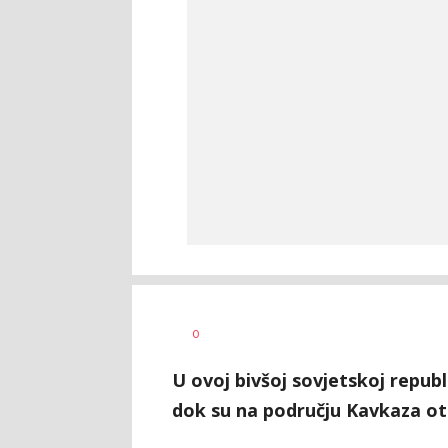
0
U ovoj bivšoj sovjetskoj republi
dok su na području Kavkaza otk