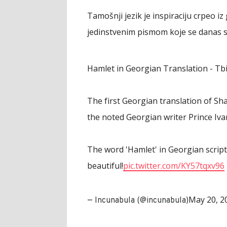
Tamošnji jezik je inspiraciju crpeo iz
jedinstvenim pismom koje se danas sa
Hamlet in Georgian Translation - Tbil
The first Georgian translation of Sh
the noted Georgian writer Prince Iv
The word 'Hamlet' in Georgian script 
beautiful!
pic.twitter.com/KY57tqxv96
May 20, 2
— Incunabula (@incunabula)