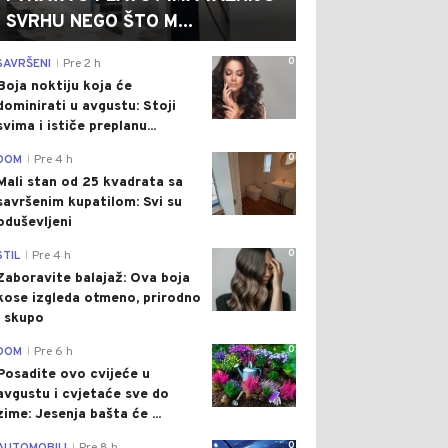
SVRHU NEGO ŠTO M...
0
SAVRŠENI
Pre 2 h
|
Boja noktiju koja će
dominirati u avgustu: Stoji
svima i ističe preplanu...
0
DOM
Pre 4 h
|
Mali stan od 25 kvadrata sa
savršenim kupatilom: Svi su
oduševljeni
0
STIL
Pre 4 h
|
Zaboravite balajaž: Ova boja
kose izgleda otmeno, prirodno
i skupo
0
DOM
Pre 6 h
|
Posadite ovo cvijeće u
avgustu i cvjetaće sve do
zime: Jesenja bašta će ...
0
|