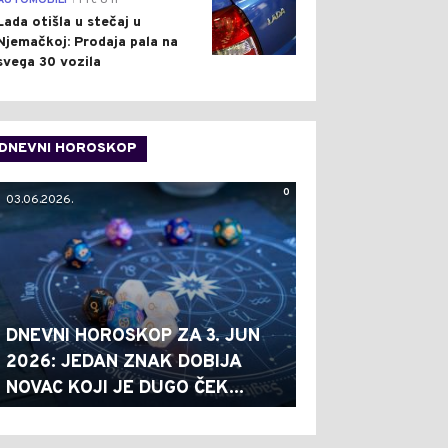
AUTOMOBILI
Pre 8 h
Lada otišla u stečaj u
Njemačkoj: Prodaja pala na
svega 30 vozila
DNEVNI HOROSKOP
0
03.06.2026.
DNEVNI HOROSKOP ZA 3. JUN
2026: JEDAN ZNAK DOBIJA
NOVAC KOJI JE DUGO ČEK...