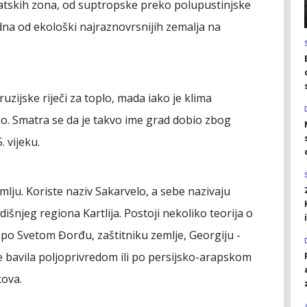
matskih zona, od suptropske preko polupustinjske
dna od ekološki najraznovrsnijih zemalja na
uzijske riječi za toplo, mada iako je klima
no. Smatra se da je takvo ime grad dobio zbog
. vijeku.
emlju. Koriste naziv Sakarvelo, a sebe nazivaju
dišnjeg regiona Kartlija. Postoji nekoliko teorija o
i po Svetom Đorđu, zaštitniku zemlje, Georgiju -
 bavila poljoprivredom ili po persijsko-arapskom
kova.