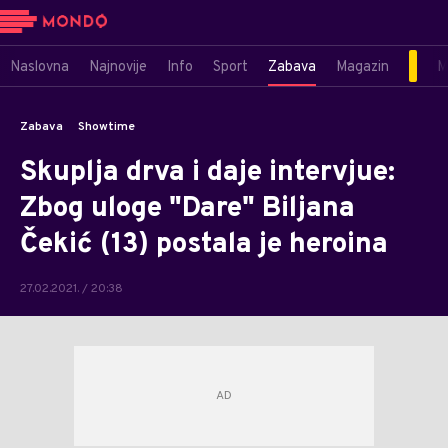
Naslovna
Najnovije
Info
Sport
Zabava
Magazin
M
Zabava
Showtime
Skuplja drva i daje intervjue:
Zbog uloge "Dare" Biljana
Čekić (13) postala je heroina
27.02.2021. / 20:38