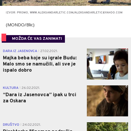
IZVOR: PROMO, WWW.ALEKSANDARLETIC.COM/ALEKSANDARLETIC&YAHOO.COM
(MONDO/Blic)
MOŽDA ĆE VAS ZANIMATI
0
DARA IZ JASENOVCA
27.02.2021.
|
Majka beba koje su igrale Budu:
Malo smo se namučili, ali sve je
ispalo dobro
0
KULTURA
26.02.2021.
|
“Dara iz Jasenovca” ipak u trci
za Oskara
0
DRUŠTVO
24.02.2021.
|