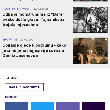
0
PLAN "10. TRAVANJ"
22.02.2021.
|
Udba je monstrumima iz "Dare"
ovako došla glave: Tajna akcija
trajala mjesecima
0
SHOWTIME
22.02.2021.
|
Ubijanje djece u podrumu - kako
je snimljena najjezivija scena u
Dari iz Jasenovca
TAGOVI
DARA IZ JASENOVCA
PODIJELI