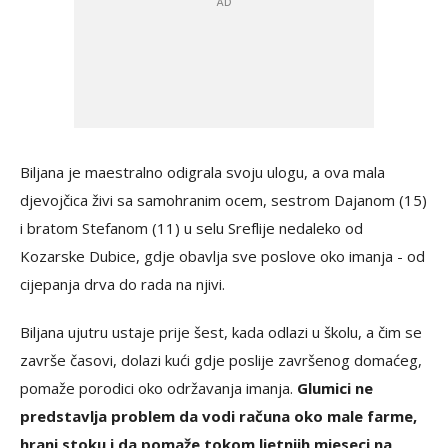
Biljana je maestralno odigrala svoju ulogu, a ova mala
djevojčica živi sa samohranim ocem, sestrom Dajanom (15)
i bratom Stefanom (11) u selu Sreflije nedaleko od
Kozarske Dubice, gdje obavlja sve poslove oko imanja - od
cijepanja drva do rada na njivi.
Biljana ujutru ustaje prije šest, kada odlazi u školu, a čim se
završe časovi, dolazi kući gdje poslije završenog domaćeg,
pomaže porodici oko održavanja imanja.
Glumici ne
predstavlja problem da vodi računa oko male farme,
hrani stoku i da pomaže tokom ljetnjih mjeseci na