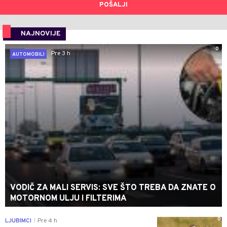
POŠALJI
NAJNOVIJE
0
Pre 3 h
AUTOMOBILI
VODIČ ZA MALI SERVIS: SVE ŠTO TREBA DA ZNATE O
MOTORNOM ULJU I FILTERIMA
0
LJUBIMCI
Pre 4 h
|