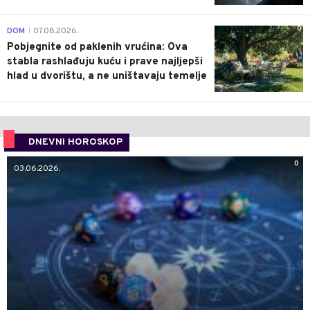
0
DOM
07.08.2026.
|
Pobjegnite od paklenih vrućina: Ova
stabla rashlađuju kuću i prave najljepši
hlad u dvorištu, a ne uništavaju temelje
DNEVNI HOROSKOP
0
03.06.2026.