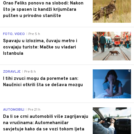
Orao Feliks ponovo na slobodi: Nakon
što je spasen iz kandži krijumčara
pušten u prirodno stanište
0
FOTO, VIDEO
Pre 5 h
|
Spavaju u izlozima, čuvaju metro i
osvajaju turiste: Mačke su vladari
Istanbula
0
ZDRAVLJE
Pre 8 h
|
I tihi zvuci mogu da poremete san:
Naučnici otkrili šta se dešava mozgu
0
AUTOMOBILI
Pre 21 h
|
Da li se crni automobili više zagrijavaju
na vrućinama: Automehaničar
savjetuje kako da se vozi tokom ljeta