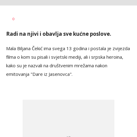
Anja
AUTOR
0
Konstantinović
Radi na njivi i obavlja sve kućne poslove.
Mala Biljana Čekić ima svega 13 godina i postala je zvijezda
filma o kom su pisali i svjetski mediji, ali i srpska heroina,
kako su je nazvali na društvenim mrežama nakon
emitovanja "Dare iz Jasenovca".