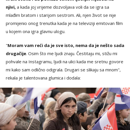
njivi,
a kada joj vrijeme dozvoljava voli da se igra sa
mlađim bratom i starijom sestrom. Ali, njen život se nije
promijenio onog trenutka kada je na televiziji emitovan film
u kojem ona igra glavnu ulogu.
"
Moram vam reći da je sve isto, nema da je nešto sada
drugačije
. Osim što me ljudi znaju. Čestitaju mi, stižu mi
pohvale na Instagramu, ljudi na ulici kada me sretnu govore
mi kako sam odlično odigrala. Drugari se slikaju sa mnom",
rekala je talentovana glumica i dodala: