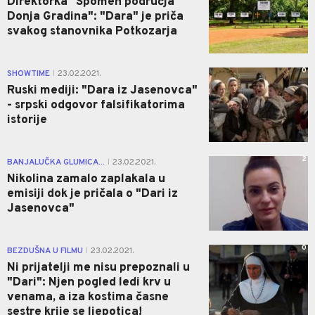
Direktorka "Spomen područja
Donja Gradina": "Dara" je priča
svakog stanovnika Potkozarja
0
SHOWTIME
23.02.2021.
|
Ruski mediji: "Dara iz Jasenovca"
- srpski odgovor falsifikatorima
istorije
2
BANJALUČKA GLUMICA...
23.02.2021.
|
Nikolina zamalo zaplakala u
emisiji dok je pričala o "Dari iz
Jasenovca"
0
BEZDUŠNA U FILMU
23.02.2021.
|
Ni prijatelji me nisu prepoznali u
"Dari": Njen pogled ledi krv u
venama, a iza kostima časne
sestre krije se ljepotica!