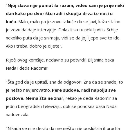
"
Njoj slava nije pomutila razum, video sam je prije neki
dan kako po dvorištu radi i skuplja drva te nosi u
kuću.
Malo, malo pa je zovu iz kuće da se javi, kažu stalno
je zovu da daje intervjuje. Dolazili su tu neki ljudi iz Srbije
nekoliko puta da je snimaju, vidi se da joj lijepo sve to ide.
Ako i treba, dobro je dijete".
Riječi ovog komšije, nedavno su potvrdili Biljanina baka
Nada i deda Radomir.
"Šta god da je upitaš, zna da odgovori. Zna da se snađe, to
je nešto nevjerovatno.
Pere sudove, radi napolju sve
poslove. Nema šta ne zna
", rekao je deda Radomir za
jednu beogradsku televiziju, dok se ponosna baka Nada
nadovezala:
"Nikada se nije desilo da me nešto nije poslušala ili uradila