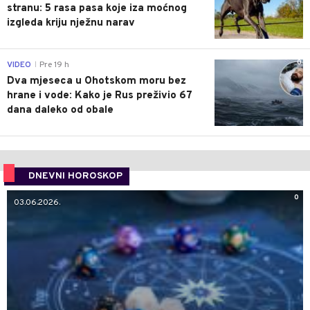
stranu: 5 rasa pasa koje iza moćnog
izgleda kriju nježnu narav
0
VIDEO
Pre 19 h
|
Dva mjeseca u Ohotskom moru bez
hrane i vode: Kako je Rus preživio 67
dana daleko od obale
DNEVNI HOROSKOP
0
03.06.2026.