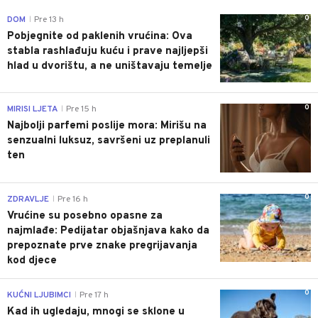
0
DOM
Pre 13 h
|
Pobjegnite od paklenih vrućina: Ova
stabla rashlađuju kuću i prave najljepši
hlad u dvorištu, a ne uništavaju temelje
0
MIRISI LJETA
Pre 15 h
|
Najbolji parfemi poslije mora: Mirišu na
senzualni luksuz, savršeni uz preplanuli
ten
0
ZDRAVLJE
Pre 16 h
|
Vrućine su posebno opasne za
najmlađe: Pedijatar objašnjava kako da
prepoznate prve znake pregrijavanja
kod djece
0
KUĆNI LJUBIMCI
Pre 17 h
|
Kad ih ugledaju, mnogi se sklone u