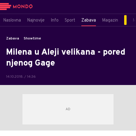
Naslovna
Najnovije
Info
Sport
Zabava
Magazin
M
Zabava
Showtime
Milena u Aleji velikana - pored
njenog Gage
14.10.2018. / 14:36