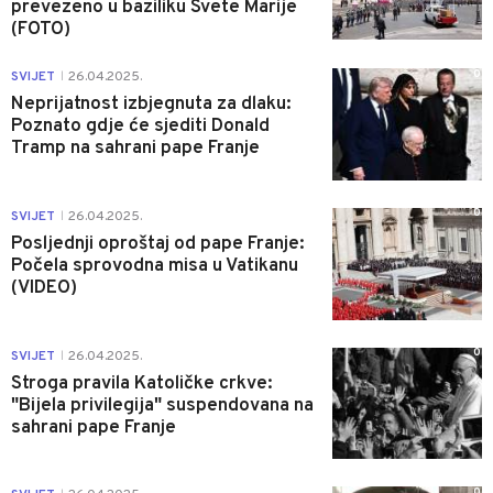
prevezeno u baziliku Svete Marije
(FOTO)
0
SVIJET
26.04.2025.
|
Neprijatnost izbjegnuta za dlaku:
Poznato gdje će sjediti Donald
Tramp na sahrani pape Franje
0
SVIJET
26.04.2025.
|
Posljednji oproštaj od pape Franje:
Počela sprovodna misa u Vatikanu
(VIDEO)
0
SVIJET
26.04.2025.
|
Stroga pravila Katoličke crkve:
"Bijela privilegija" suspendovana na
sahrani pape Franje
0