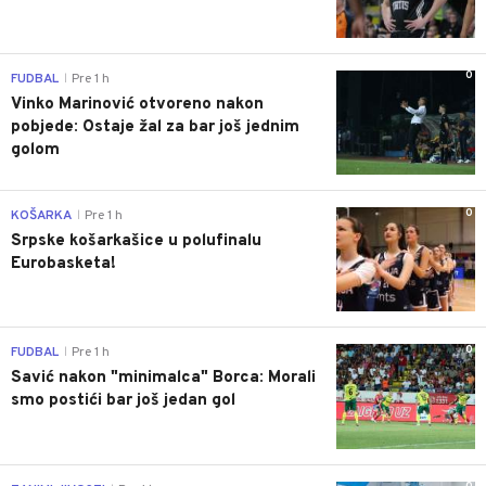
0
FUDBAL
Pre 1 h
|
Vinko Marinović otvoreno nakon
pobjede: Ostaje žal za bar još jednim
golom
0
KOŠARKA
Pre 1 h
|
Srpske košarkašice u polufinalu
Eurobasketa!
0
FUDBAL
Pre 1 h
|
Savić nakon "minimalca" Borca: Morali
smo postići bar još jedan gol