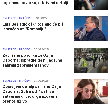
ogromnu povorku, otkriveni detalji
0
ZVIJEZDE I TRAČEVI
11.10.2025.
|
Enis Bešlagić otkrio: Halid će biti
ispraćen uz "Romaniju"
0
ZVIJEZDE I TRAČEVI
30.07.2025.
|
Završena povorka za Ozija
Ozborna: Ispratile ga hiljade, na
sahrani zabranjeni fanovi
0
ZVIJEZDE I TRAČEVI
29.07.2025.
|
Objavljeni detalji sahrane Ozija
Ozborna: Sutra od 7 sati se
zatvaraju ulice, organizovan i
prenos uživo