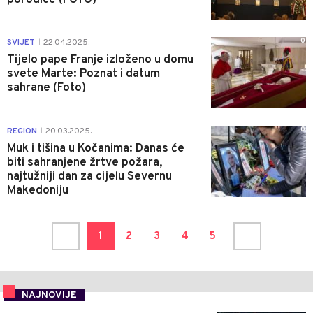
0
SVIJET
22.04.2025.
|
Tijelo pape Franje izloženo u domu
svete Marte: Poznat i datum
sahrane (Foto)
0
REGION
20.03.2025.
|
Muk i tišina u Kočanima: Danas će
biti sahranjene žrtve požara,
najtužniji dan za cijelu Severnu
Makedoniju
1
2
3
4
5
NAJNOVIJE