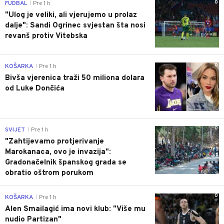
0
FUDBAL
Pre 1 h
|
"Ulog je veliki, ali vjerujemo u prolaz
dalje": Sandi Ogrinec svjestan šta nosi
revanš protiv Vitebska
0
KOŠARKA
Pre 1 h
|
Bivša vjerenica traži 50 miliona dolara
od Luke Dončića
0
SVIJET
Pre 1 h
|
"Zahtijevamo protjerivanje
Marokanaca, ovo je invazija":
Gradonačelnik španskog grada se
obratio oštrom porukom
0
KOŠARKA
Pre 1 h
|
Alen Smailagić ima novi klub: "Više mu
nudio Partizan"