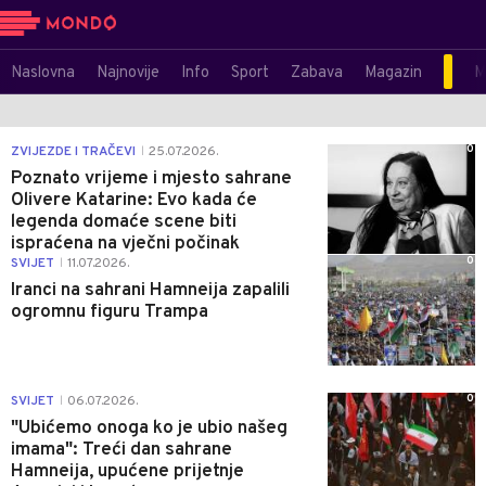
Naslovna
Najnovije
Info
Sport
Zabava
Magazin
M
0
ZVIJEZDE I TRAČEVI
25.07.2026.
|
Poznato vrijeme i mjesto sahrane
Olivere Katarine: Evo kada će
legenda domaće scene biti
ispraćena na vječni počinak
0
SVIJET
11.07.2026.
|
Iranci na sahrani Hamneija zapalili
ogromnu figuru Trampa
0
SVIJET
06.07.2026.
|
"Ubićemo onoga ko je ubio našeg
imama": Treći dan sahrane
Hamneija, upućene prijetnje