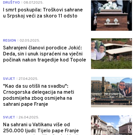
0
DRUŠTVO
08.07.2025.
|
I smrt poskupila: Troškovi sahrane
u Srpskoj veći za skoro 11 odsto
0
REGION
02.05.2025.
|
Sahranjeni članovi porodice Jokić:
Deda, sin i unuk ispraćeni na vječni
počinak nakon tragedije kod Topole
0
SVIJET
27.04.2025.
|
"Kao da su otišli na svadbu":
Crnogorska delegacija na meti
podsmijeha zbog osmijeha na
sahrani pape Franje
0
SVIJET
26.04.2025.
|
Na sahrani u Vatikanu više od
250.000 ljudi: Tijelo pape Franje