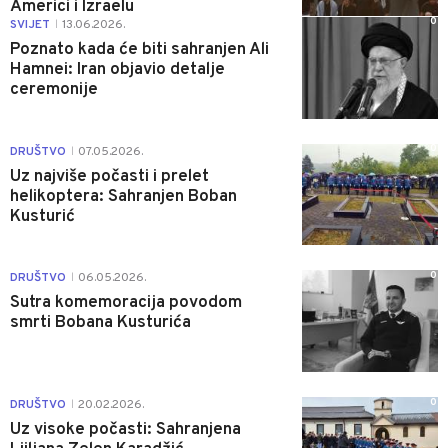
Americi i Izraelu
0
SVIJET
13.06.2026.
|
Poznato kada će biti sahranjen Ali
Hamnei: Iran objavio detalje
ceremonije
0
DRUŠTVO
07.05.2026.
|
Uz najviše počasti i prelet
helikoptera: Sahranjen Boban
Kusturić
0
DRUŠTVO
06.05.2026.
|
Sutra komemoracija povodom
smrti Bobana Kusturića
0
DRUŠTVO
20.02.2026.
|
Uz visoke počasti: Sahranjena