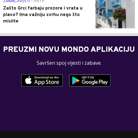
0
ZANIMLJIVOSTI
Pre 1 h
|
Zašto Grci farbaju prozore i vrata u
plavo? Ima važniju svrhu nego što
mislite
PREUZMI NOVU MONDO APLIKACIJU
Savršen spoj vijesti i zabave.