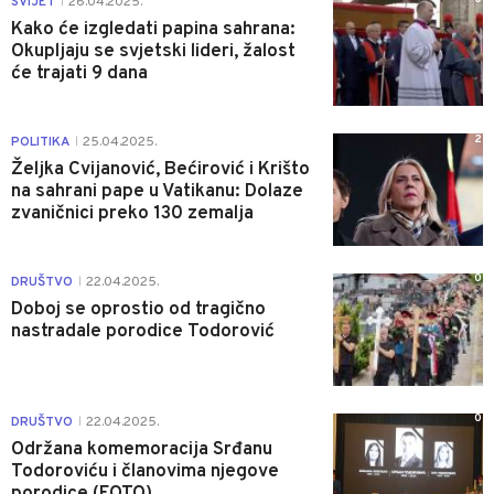
SVIJET
26.04.2025.
|
Kako će izgledati papina sahrana:
Okupljaju se svjetski lideri, žalost
će trajati 9 dana
2
POLITIKA
25.04.2025.
|
Željka Cvijanović, Bećirović i Krišto
na sahrani pape u Vatikanu: Dolaze
zvaničnici preko 130 zemalja
0
DRUŠTVO
22.04.2025.
|
Doboj se oprostio od tragično
nastradale porodice Todorović
0
DRUŠTVO
22.04.2025.
|
Održana komemoracija Srđanu
Todoroviću i članovima njegove
porodice (FOTO)