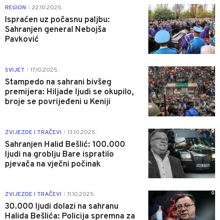
0
REGION
22.10.2025.
|
Ispraćen uz počasnu paljbu:
Sahranjen general Nebojša
Pavković
0
SVIJET
17.10.2025.
|
Stampedo na sahrani bivšeg
premijera: Hiljade ljudi se okupilo,
broje se povrijeđeni u Keniji
0
ZVIJEZDE I TRAČEVI
13.10.2025.
|
Sahranjen Halid Bešlić: 100.000
ljudi na groblju Bare ispratilo
pjevača na vječni počinak
0
ZVIJEZDE I TRAČEVI
11.10.2025.
|
30.000 ljudi dolazi na sahranu
Halida Bešlića: Policija spremna za