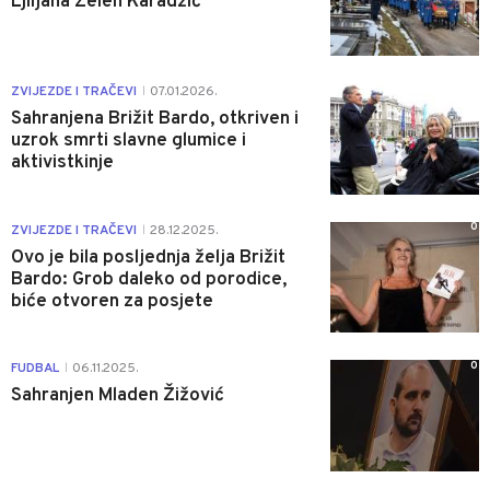
Ljiljana Zelen Karadžić
1
ZVIJEZDE I TRAČEVI
07.01.2026.
|
Sahranjena Brižit Bardo, otkriven i
uzrok smrti slavne glumice i
aktivistkinje
0
ZVIJEZDE I TRAČEVI
28.12.2025.
|
Ovo je bila posljednja želja Brižit
Bardo: Grob daleko od porodice,
biće otvoren za posjete
0
FUDBAL
06.11.2025.
|
Sahranjen Mladen Žižović