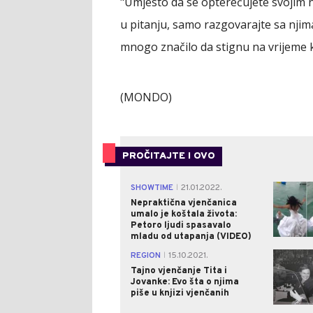
"Umjesto da se opterećujete svojim n
u pitanju, samo razgovarajte sa njim
mnogo značilo da stignu na vrijeme ka
(MONDO)
PROČITAJTE I OVO
SHOWTIME
21.01.2022.
|
Nepraktična vjenčanica
umalo je koštala života:
Petoro ljudi spasavalo
mladu od utapanja (VIDEO)
REGION
15.10.2021.
|
Tajno vjenčanje Tita i
Jovanke: Evo šta o njima
piše u knjizi vjenčanih