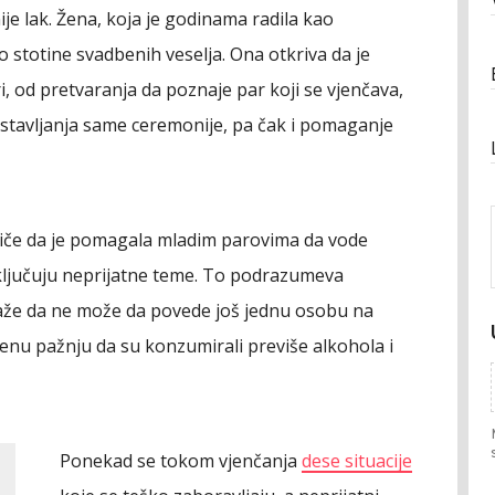
je lak. Žena, koja je godinama radila kao
ko stotine svadbenih veselja. Ona otkriva da je
, od pretvaranja da poznaje par koji se vjenčava,
ustavljanja same ceremonije, pa čak i pomaganje
tiče da je pomagala mladim parovima da vode
ključuju neprijatne teme. To podrazumeva
že da ne može da povede još jednu osobu na
enu pažnju da su konzumirali previše alkohola i
Ponekad se tokom vjenčanja
dese situacije