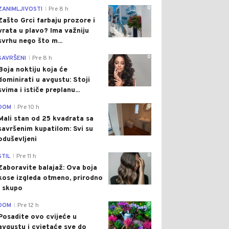
0
ZANIMLJIVOSTI
Pre 8 h
|
Zašto Grci farbaju prozore i
vrata u plavo? Ima važniju
svrhu nego što m...
0
SAVRŠENI
Pre 8 h
|
Boja noktiju koja će
dominirati u avgustu: Stoji
svima i ističe preplanu...
0
DOM
Pre 10 h
|
Mali stan od 25 kvadrata sa
savršenim kupatilom: Svi su
oduševljeni
0
STIL
Pre 11 h
|
Zaboravite balajaž: Ova boja
kose izgleda otmeno, prirodno
i skupo
0
DOM
Pre 12 h
|
Posadite ovo cvijeće u
avgustu i cvjetaće sve do