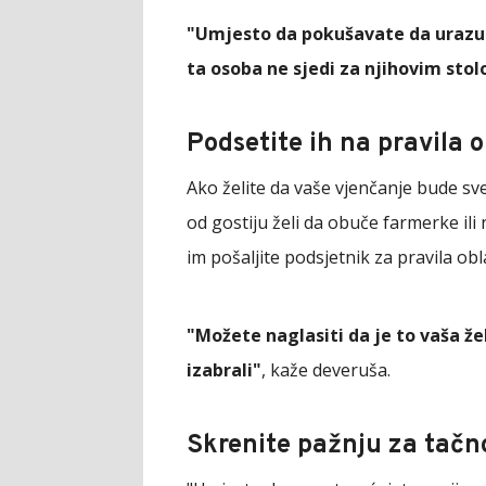
"Umjesto da pokušavate da urazu
ta osoba ne sjedi za njihovim sto
Podsetite ih na pravila 
Ako želite da vaše vjenčanje bude sv
od gostiju želi da obuče farmerke il
im pošaljite podsjetnik za pravila obl
"Možete naglasiti da je to vaša ž
izabrali"
, kaže deveruša.
Skrenite pažnju za tačn