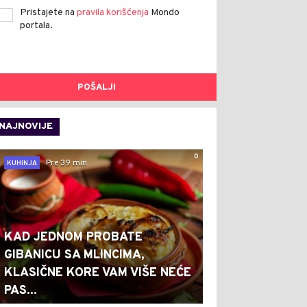
Pristajete na
pravila korišćenja
Mondo
portala.
POŠALJI
NAJNOVIJE
0
Pre 39 min
KUHINJA
KAD JEDNOM PROBATE
GIBANICU SA MLINCIMA,
KLASIČNE KORE VAM VIŠE NEĆE
PAS...