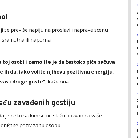
hol
koji se previše napiju na proslavi i naprave scenu
o sramotna ili naporna.
e toj osobi i zamolite je da žestoko piće sačuva
e ih da, iako volite njihovu pozitivnu energiju,
 vas i druge goste"
, kaže ona.
eđu zavađenih gostiju
a da je neko sa kim se ne slažu pozvan na vaše
poništite poziv za tu osobu.