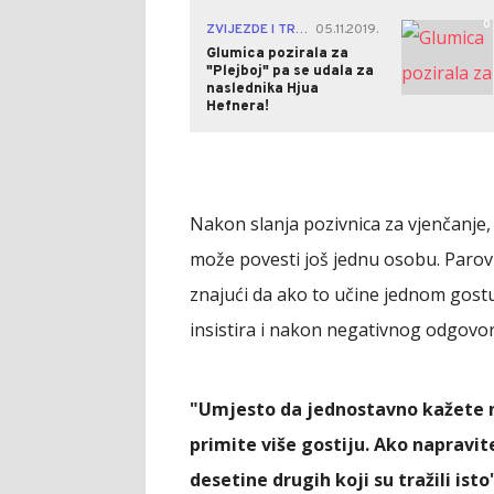
0
ZVIJEZDE I TRAČEVI
05.11.2019.
|
Glumica pozirala za
"Plejboj" pa se udala za
naslednika Hjua
Hefnera!
Nakon slanja pozivnica za vjenčanje, 
može povesti još jednu osobu. Parov
znajući da ako to učine jednom gost
insistira i nakon negativnog odgovor
"Umjesto da jednostavno kažete n
primite više gostiju. Ako napravit
desetine drugih koji su tražili isto