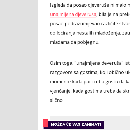
Izgleda da posao djeveruše ni malo ni
unajmljena djeveruša
, bila je na pre
posao podrazumijevao različite stvari
do lociranja nestalih mladoženja, za
mladama da pobjegnu.
Osim toga, "unajmljena deveruša" is
razgovore sa gostima, koji obično u
momente kada par treba gostu da ka
vjenčanje, kada gostima treba da skr
slično.
MOŽDA ĆE VAS ZANIMATI