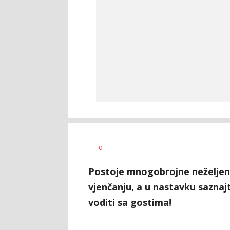
Vesna
AUTOR
0
Kerkez
Postoje mnogobrojne neželjene
vjenčanju, a u nastavku sazna
voditi sa gostima!