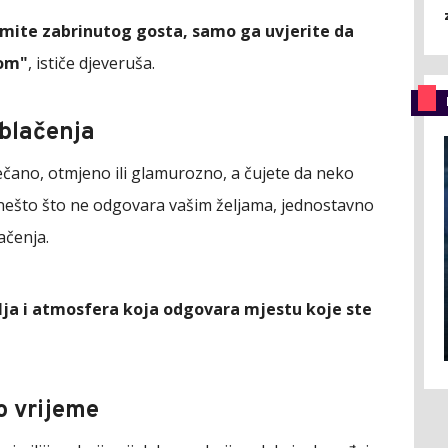
mite zabrinutog gosta, samo ga uvjerite da
lom"
, ističe djeveruša.
oblačenja
ečano, otmjeno ili glamurozno, a čujete da neko
i nešto što ne odgovara vašim željama, jednostavno
ačenja.
elja i atmosfera koja odgovara mjestu koje ste
o vrijeme