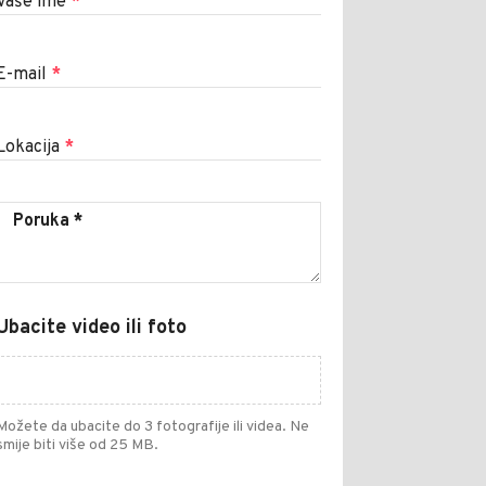
Vaše ime
*
E-mail
*
Lokacija
*
Ubacite video ili foto
Možete da ubacite do 3 fotografije ili videa. Ne
smije biti više od 25 MB.