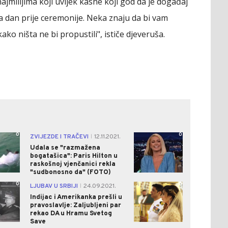
ajmilijima koji uvijek kasne koji god da je događaj
a dan prije ceremonije. Neka znaju da bi vam
ko ništa ne bi propustili", ističe djeveruša.
0
0
ZVIJEZDE I TRAČEVI
12.11.2021.
|
Udala se "razmažena
bogatašica": Paris Hilton u
raskošnoj vjenčanici rekla
"sudbonosno da" (FOTO)
0
0
LJUBAV U SRBIJI
24.09.2021.
|
Indijac i Amerikanka prešli u
pravoslavlje: Zaljubljeni par
rekao DA u Hramu Svetog
Save