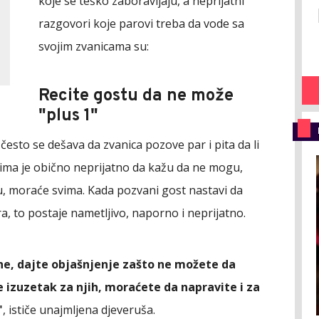
koje se teško zaboravljaju, a neprijatni
razgovori koje parovi treba da vode sa
svojim zvanicama su:
Recite gostu da ne može
"plus 1"
često se dešava da zvanica pozove par i pita da li
ima je obično neprijatno da kažu da ne mogu,
u, moraće svima. Kada pozvani gost nastavi da
a, to postaje nametljivo, naporno i neprijatno.
e, dajte objašnjenje zašto ne možete da
e izuzetak za njih, moraćete da napravite i za
"
, ističe unajmljena djeveruša.