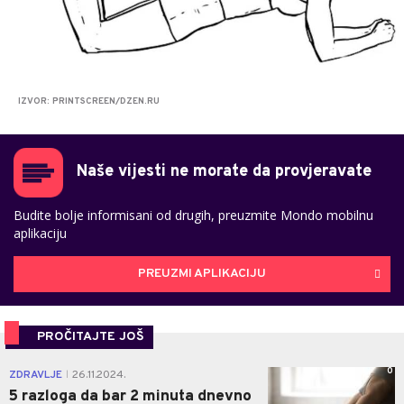
IZVOR: PRINTSCREEN/DZEN.RU
Naše vijesti ne morate da provjeravate
Budite bolje informisani od drugih, preuzmite Mondo mobilnu
aplikaciju
PREUZMI APLIKACIJU
PROČITAJTE JOŠ
0
ZDRAVLJE
26.11.2024.
|
5 razloga da bar 2 minuta dnevno