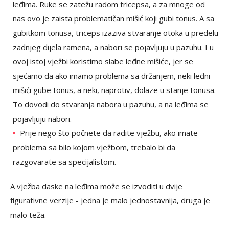
leđima. Ruke se zatežu radom tricepsa, a za mnoge od
nas ovo je zaista problematičan mišić koji gubi tonus. A sa
gubitkom tonusa, triceps izaziva stvaranje otoka u predelu
zadnjeg dijela ramena, a nabori se pojavljuju u pazuhu. I u
ovoj istoj vježbi koristimo slabe leđne mišiće, jer se
sjećamo da ako imamo problema sa držanjem, neki leđni
mišići gube tonus, a neki, naprotiv, dolaze u stanje tonusa.
To dovodi do stvaranja nabora u pazuhu, a na leđima se
pojavljuju nabori.
Prije nego što počnete da radite vježbu, ako imate
problema sa bilo kojom vježbom, trebalo bi da
razgovarate sa specijalistom.
A vježba daske na leđima može se izvoditi u dvije
figurativne verzije - jedna je malo jednostavnija, druga je
malo teža.