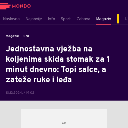
Naslovna
Najnovije
Info
Sport
Zabava
Magazin
M
Magazin
Stil
Jednostavna vježba na
koljenima skida stomak za 1
minut dnevno: Topi salce, a
zateže ruke i leđa
10.12.2024. / 19:02