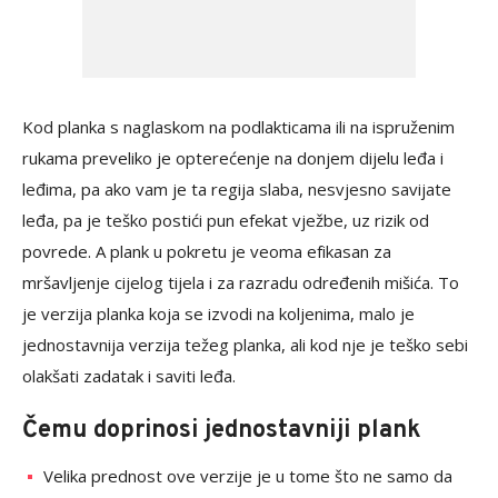
Kod planka s naglaskom na podlakticama ili na ispruženim
rukama preveliko je opterećenje na donjem dijelu leđa i
leđima, pa ako vam je ta regija slaba, nesvjesno savijate
leđa, pa je teško postići pun efekat vježbe, uz rizik od
povrede. A plank u pokretu je veoma efikasan za
mršavljenje cijelog tijela i za razradu određenih mišića. To
je verzija planka koja se izvodi na koljenima, malo je
jednostavnija verzija težeg planka, ali kod nje je teško sebi
olakšati zadatak i saviti leđa.
Čemu doprinosi jednostavniji plank
Velika prednost ove verzije je u tome što ne samo da