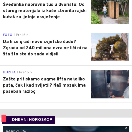
Šveđanka napravila tuš u dvorištu: Od
starog materijala iz kuće stvorila rajski
kutak za ljetnje osvježenje
0
FOTO
Pre 15 h
|
Da li se gradi novo svjetsko čudo?
Zgrada od 240 miliona evra ne liči ni na
šta što ste do sada vidjeli
0
ILUZIJA
Pre 15 h
|
Zašto pritiskamo dugme lifta nekoliko
puta, čak i kad svijetli? Naš mozak ima
poseban razlog
DNEVNI HOROSKOP
0
03.06.2026.