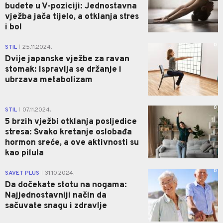
budete u V-poziciji: Jednostavna
vježba jača tijelo, a otklanja stres
i bol
0
STIL
25.11.2024.
|
Dvije japanske vježbe za ravan
stomak: Ispravlja se držanje i
ubrzava metabolizam
0
STIL
07.11.2024.
|
5 brzih vježbi otklanja posljedice
stresa: Svako kretanje oslobađa
hormon sreće, a ove aktivnosti su
kao pilula
0
SAVET PLUS
31.10.2024.
|
Da dočekate stotu na nogama:
Najjednostavniji način da
sačuvate snagu i zdravlje