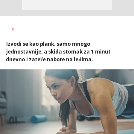
Zorica
AUTOR
0
Antonijević
Izvodi se kao plank, samo mnogo
jednostavnije, a skida stomak za 1 minut
dnevno i zateže nabore na leđima.