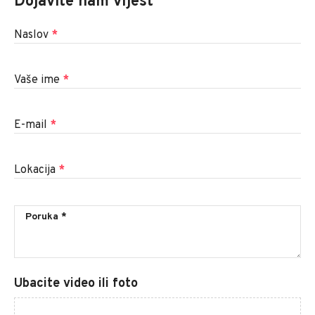
Dojavite nam vijest
Naslov
*
Vaše ime
*
E-mail
*
Lokacija
*
Ubacite video ili foto