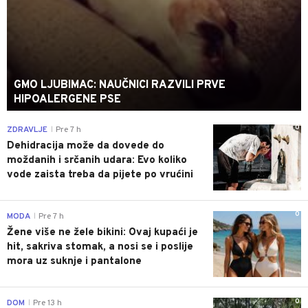
GMO LJUBIMAC: NAUČNICI RAZVILI PRVE
HIPOALERGENE PSE
0
ZDRAVLJE
Pre 7 h
|
Dehidracija može da dovede do
moždanih i srčanih udara: Evo koliko
vode zaista treba da pijete po vrućini
0
MODA
Pre 7 h
|
Žene više ne žele bikini: Ovaj kupaći je
hit, sakriva stomak, a nosi se i poslije
mora uz suknje i pantalone
0
DOM
Pre 13 h
|