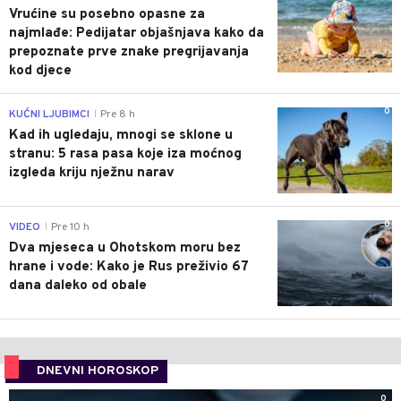
Vrućine su posebno opasne za
najmlađe: Pedijatar objašnjava kako da
prepoznate prve znake pregrijavanja
kod djece
0
KUĆNI LJUBIMCI
Pre 8 h
|
Kad ih ugledaju, mnogi se sklone u
stranu: 5 rasa pasa koje iza moćnog
izgleda kriju nježnu narav
0
VIDEO
Pre 10 h
|
Dva mjeseca u Ohotskom moru bez
hrane i vode: Kako je Rus preživio 67
dana daleko od obale
DNEVNI HOROSKOP
0