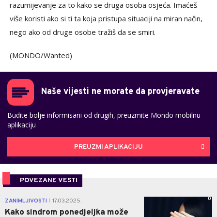
razumijevanje za to kako se druga osoba osjeća. Imaćeš
više koristi ako si ti ta koja pristupa situaciji na miran način,
nego ako od druge osobe tražiš da se smiri.
(MONDO/Wanted)
Naše vijesti ne morate da provjeravate
Budite bolje informisani od drugih, preuzmite Mondo mobilnu
aplikaciju
PREUZMI APLIKACIJU
POVEZANE VESTI
0
ZANIMLJIVOSTI
17.03.2025.
|
Kako sindrom ponedjeljka može