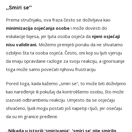
„Smiri se“
Prema stručnjaku, ova fraza često se doživljava kao
minimizacija osjećanja osobe
i može dovesti do
eskalacije bijesa, jer ljuta osoba osjeća da
njeni osjećaji
nisu validirani.
Možemo prenijeti poruku da ne shvatamo
ozbiljno šta ta osoba osjeća. Često, oni koji su ljuti vjeruju
da imaju opravdane razloge za svoju reakciju, a ignorisanje
toga može samo povećati njihovu frustraciju.
Pored toga, kada kažemo „smiri se“, to može biti doživljeno
kao naređenje ili pokušaj da kontrolišemo osobu, što može
izazvati odbrambenu reakciju. Umjesto da se osjećaju
shvaćeno, ljudi mogu postati još napetiji i ljući, jer osećaju
da su im granice pređene.
„Nikada u istoriji 'smirivanja', 'smiri se' nije smirilo