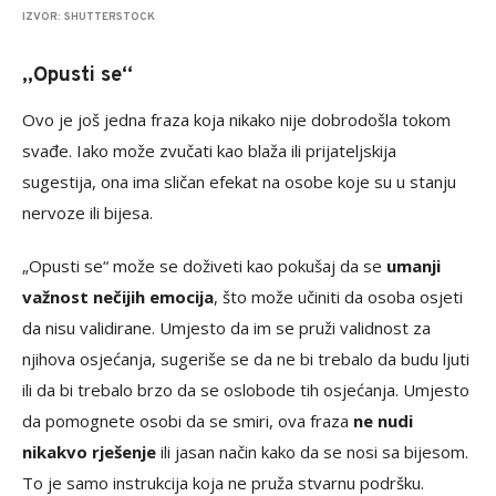
IZVOR: SHUTTERSTOCK
„Opusti se“
Ovo je još jedna fraza koja nikako nije dobrodošla tokom
svađe. Iako može zvučati kao blaža ili prijateljskija
sugestija, ona ima sličan efekat na osobe koje su u stanju
nervoze ili bijesa.
„Opusti se“ može se doživeti kao pokušaj da se
umanji
važnost nečijih emocija
, što može učiniti da osoba osjeti
da nisu validirane. Umjesto da im se pruži validnost za
njihova osjećanja, sugeriše se da ne bi trebalo da budu ljuti
ili da bi trebalo brzo da se oslobode tih osjećanja. Umjesto
da pomognete osobi da se smiri, ova fraza
ne nudi
nikakvo rješenje
ili jasan način kako da se nosi sa bijesom.
To je samo instrukcija koja ne pruža stvarnu podršku.