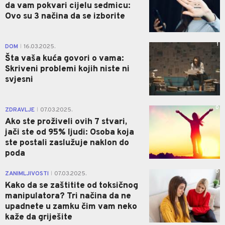
da vam pokvari cijelu sedmicu:
Ovo su 3 načina da se izborite
1
DOM
16.03.2025.
|
Šta vaša kuća govori o vama:
Skriveni problemi kojih niste ni
svjesni
0
ZDRAVLJE
07.03.2025.
|
Ako ste proživeli ovih 7 stvari,
jači ste od 95% ljudi: Osoba koja
ste postali zaslužuje naklon do
poda
0
ZANIMLJIVOSTI
07.03.2025.
|
Kako da se zaštitite od toksičnog
manipulatora? Tri načina da ne
upadnete u zamku čim vam neko
kaže da griješite