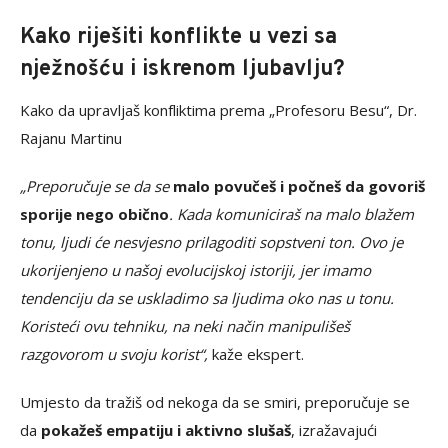
Kako riješiti konflikte u vezi sa
nježnošću i iskrenom ljubavlju?
Kako da upravljaš konfliktima prema „Profesoru Besu“, Dr.
Rajanu Martinu
„Preporučuje se da se
malo povučeš i počneš da govoriš
sporije nego obično
. Kada komuniciraš na malo blažem
tonu, ljudi će nesvjesno prilagoditi sopstveni ton. Ovo je
ukorijenjeno u našoj evolucijskoj istoriji, jer imamo
tendenciju da se uskladimo sa ljudima oko nas u tonu.
Koristeći ovu tehniku, na neki način manipulišeš
razgovorom u svoju korist“,
kaže ekspert.
Umjesto da tražiš od nekoga da se smiri, preporučuje se
da
pokažeš empatiju i aktivno slušaš
, izražavajući