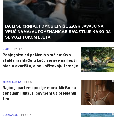
DA LI SE CRNI AUTOMOBILI VIŠE ZAGRIJAVAJU NA
VRUĆINAMA: AUTOMEHANIČAR SAVJETUJE KAKO DA
SE VOZI TOKOM LJETA
0
DOM
Pre 4 h
|
Pobjegnite od paklenih vrućina: Ova
stabla rashlađuju kuću i prave najljepši
hlad u dvorištu, a ne uništavaju temelje
0
MIRISI LJETA
Pre 6 h
|
Najbolji parfemi poslije mora: Mirišu na
senzualni luksuz, savršeni uz preplanuli
ten
0
ZDRAVLJE
Pre 6 h
|