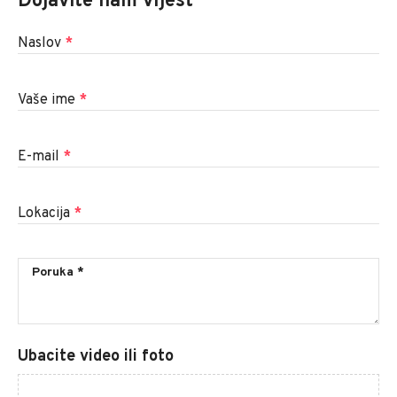
Dojavite nam vijest
Naslov
*
Vaše ime
*
E-mail
*
Lokacija
*
Ubacite video ili foto