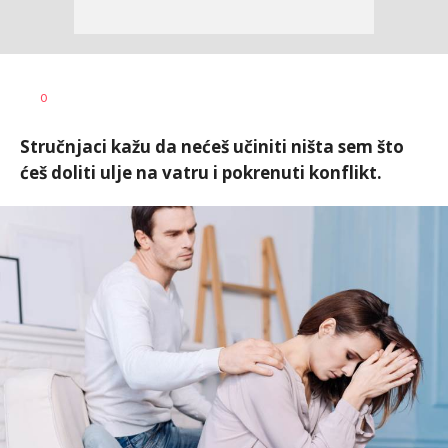
Vesna
AUTOR
0
Kerkez
Stručnjaci kažu da nećeš učiniti ništa sem što
ćeš doliti ulje na vatru i pokrenuti konflikt.