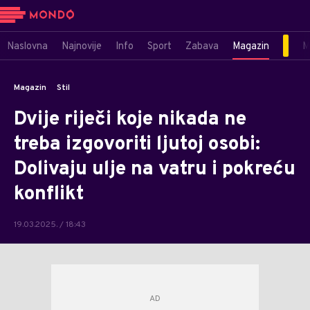
Naslovna
Najnovije
Info
Sport
Zabava
Magazin
M
Magazin
Stil
Dvije riječi koje nikada ne
treba izgovoriti ljutoj osobi:
Dolivaju ulje na vatru i pokreću
konflikt
19.03.2025. / 18:43