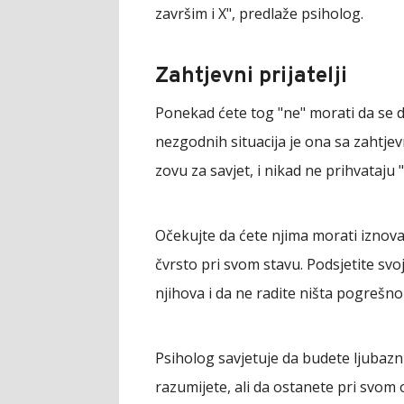
završim i X", predlaže psiholog.
Zahtjevni prijatelji
Ponekad ćete tog "ne" morati da se 
nezgodnih situacija je ona sa zahtjevn
zovu za savjet, i nikad ne prihvataju
Očekujte da ćete njima morati iznova 
čvrsto pri svom stavu. Podsjetite svoj
njihova i da ne radite ništa pogrešno
Psiholog savjetuje da budete ljubazni
razumijete, ali da ostanete pri svom