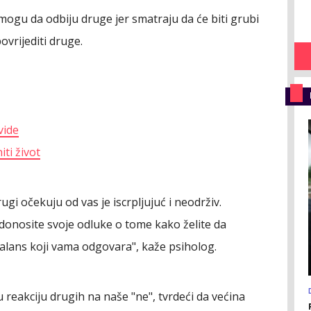
ogu da odbiju druge jer smatraju da će biti grubi
povrijediti druge.
vide
ti život
rugi očekuju od vas je iscrpljujuć i neodrživ.
onosite svoje odluke o tome kako želite da
balans koji vama odgovara", kaže psiholog.
u reakciju drugih na naše "ne", tvrdeći da većina