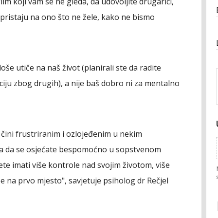
film koji vam se ne gleda, da udovoljite drugarici,
 pristaju na ono što ne žele, kako ne bismo
še utiče na naš život (planirali ste da radite
ciju zbog drugih), a nije baš dobro ni za mentalno
 čini frustriranim i ozlojeđenim u nekim
oga da se osjećate bespomoćno u sopstvenom
ćete imati više kontrole nad svojim životom, više
 na prvo mjesto", savjetuje psiholog dr Rečjel