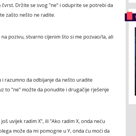
vrst. Držite se svog "ne" i oduprite se potrebi da
ate zašto nešto ne radite.
na pozivu, stvarno cijenim što si me pozvao/la, ali
du i razumno da odbijanje da nešto uradite
 uz to "ne" možte da ponudite i drugačije rješenje
oš uvijek radim X", ili "Ako radim X, onda neću
 kolega može da mi pomogne u Y, onda ću moći da