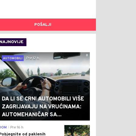
POŠALJI
NAJNOVIJE
0
Pre 12 h
AUTOMOBILI
DA LI SE CRNI AUTOMOBILI VIŠE
ZAGRIJAVAJU NA VRUĆINAMA:
AUTOMEHANIČAR SA...
0
DOM
Pre 16 h
|
Pobjegnite od paklenih