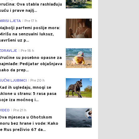
vrućina: Ova stabla rashlađuju
kuću i prave najlj...
0
MIRISI LJETA
Pre 17 h
|
Najbolji parfemi poslije mora:
Mirišu na senzualni luksuz,
savršeni uz p...
0
ZDRAVLJE
Pre 18 h
|
Vrućine su posebno opasne za
najmlađe: Pedijatar objašnjava
kako da prep...
0
KUĆNI LJUBIMCI
Pre 20 h
|
Kad ih ugledaju, mnogi se
sklone u stranu: 5 rasa pasa
koje iza moćnog i...
0
VIDEO
Pre 21 h
|
Dva mjeseca u Ohotskom
moru bez hrane i vode: Kako
je Rus preživio 67 da...