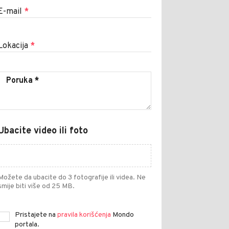
E-mail
*
Lokacija
*
Ubacite video ili foto
Možete da ubacite do 3 fotografije ili videa. Ne
smije biti više od 25 MB.
Pristajete na
pravila korišćenja
Mondo
portala.