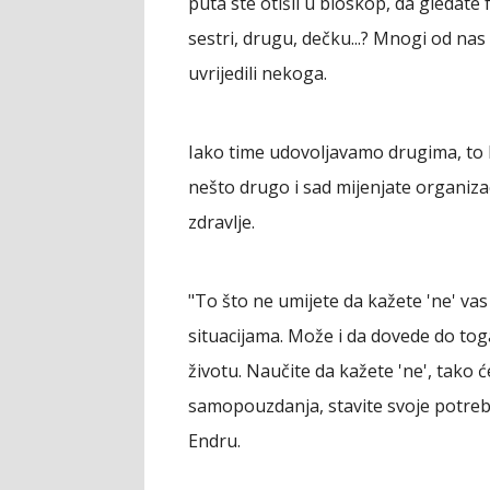
puta ste otišli u bioskop, da gledate 
sestri, drugu, dečku...? Mnogi od nas
uvrijedili nekoga.
Iako time udovoljavamo drugima, to lo
nešto drugo i sad mijenjate organiza
zdravlje.
"To što ne umijete da kažete 'ne' vas
situacijama. Može i da dovede do t
životu. Naučite da kažete 'ne', tako 
samopouzdanja, stavite svoje potrebe
Endru.