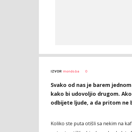
0
IZVOR
mondo.ba
Svako od nas je barem jednom p
kako bi udovoljio drugom. Ako
odbijete ljude, a da pritom ne 
Koliko ste puta otišli sa nekim na ka