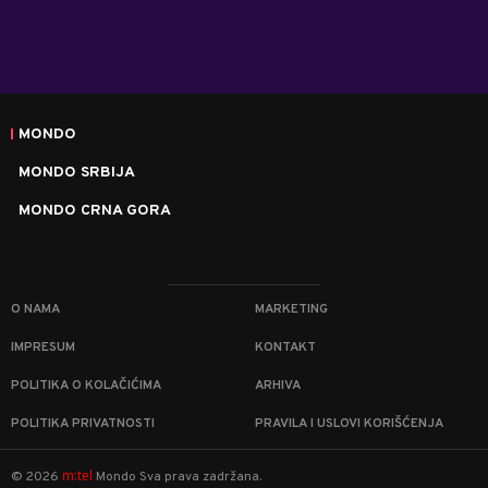
MONDO
MONDO SRBIJA
MONDO CRNA GORA
O NAMA
MARKETING
IMPRESUM
KONTAKT
POLITIKA O KOLAČIĆIMA
ARHIVA
POLITIKA PRIVATNOSTI
PRAVILA I USLOVI KORIŠĆENJA
m:tel
©
2026
Mondo
Sva prava zadržana.