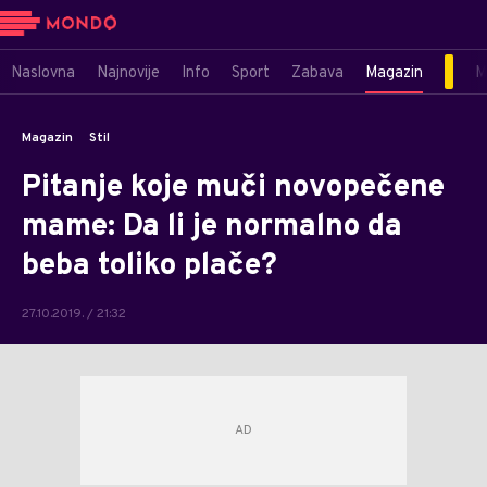
Naslovna
Najnovije
Info
Sport
Zabava
Magazin
M
Magazin
Stil
Pitanje koje muči novopečene
mame: Da li je normalno da
beba toliko plače?
27.10.2019. / 21:32