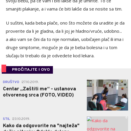
svoju bebu, pa će vam i biti lakše da je umirite. To će
smanjiti plakanje, a i vama će biti lakše da se nosite sa tim.
U suštini, kada beba plače, ono što možete da uradite je da
proverite da li je gladna, da li joj je hladno/vruće, udobno...
a ako vam se čini da to nije normalan, uobičajen plač ili ima i
druge simptome, moguće je da je beba bolesna i u tom
slučaju bi trebalo da je odvedete kod lekara.
PROČITAJTE I OVO
1
DRUŠTVO
27.10.2019.
|
Centar „Zaštiti me“ - ustanova
otvorenog srca (FOTO, VIDEO)
0
STIL
23.10.2019.
|
Kako da odgovorite na "najteža"