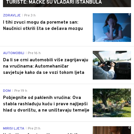
TURISTE: MAČKE SU VLADARI ISTANBULA
0
ZDRAVLJE
Pre 3 h
|
I tihi zvuci mogu da poremete san:
Naučnici otkrili šta se dešava mozgu
0
AUTOMOBILI
Pre 16 h
|
Da li se crni automobili više zagrijavaju
na vrućinama: Automehaničar
savjetuje kako da se vozi tokom ljeta
0
DOM
Pre 19 h
|
Pobjegnite od paklenih vrućina: Ova
stabla rashlađuju kuću i prave najljepši
hlad u dvorištu, a ne uništavaju temelje
0
MIRISI LJETA
Pre 21 h
|