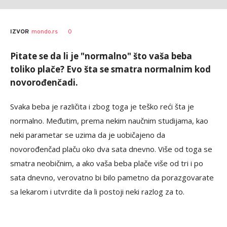
0
IZVOR
mondo.rs
Pitate se da li je "normalno" što vaša beba
toliko plače? Evo šta se smatra normalnim kod
novorođenčadi.
Svaka beba je različita i zbog toga je teško reći šta je
normalno. Međutim, prema nekim naučnim studijama, kao
neki parametar se uzima da je uobičajeno da
novorođenčad plaču oko dva sata dnevno. Više od toga se
smatra neobičnim, a ako vaša beba plače više od tri i po
sata dnevno, verovatno bi bilo pametno da porazgovarate
sa lekarom i utvrdite da li postoji neki razlog za to.