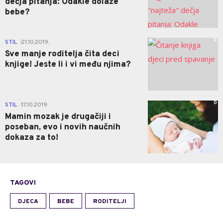
dečja pitanja: Odakle dolaze
bebe?
0
STIL
21.10.2019.
|
Sve manje roditelja čita deci
knjige! Jeste li i vi među njima?
0
STIL
17.10.2019.
|
Mamin mozak je drugačiji i
poseban, evo i novih naučnih
dokaza za to!
TAGOVI
DJECA
BEBE
RODITELJI