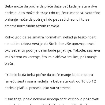
Beba može da počne da plače duže već kada je stara dve
nedelje, a to može da traje i do tri, četiri meseca. Neutešno
plakanje može da potraje i do pet sati dnevno i to se
smatra normalnom fazom razvoja.
Koliko god da se smatra normalnim, nekad je teško nositi
se sa tim. Dobra vest je da što bebe više upoznaju svet
oko sebe, to počinje da im bude prijatnije. Takođe, sazreva
im i sistem za varenje, što im olakšava "muke", pa i manje
plaču.
Trebalo bi da beba počne da plače manje kada je stara
između šest i osam nedelja, a bebe starosti od 10 do 12
nedelja plaču u proseku oko sat vremena.
Osim toga, posle nekoliko nedelja ćete već bolje poznavati