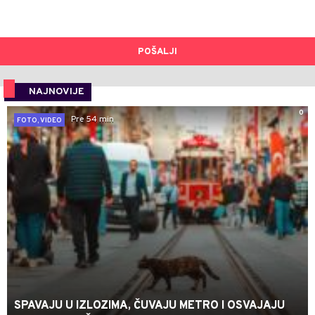
POŠALJI
NAJNOVIJE
0
Pre 54 min
FOTO, VIDEO
SPAVAJU U IZLOZIMA, ČUVAJU METRO I OSVAJAJU