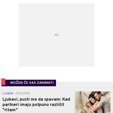
MOŽDA ĆE VAS ZANIMATI
0
LJUBAV
27.10.2019.
|
Ljubavi, pusti me da spavam: Kad
partneri imaju potpuno različit
"ritam"