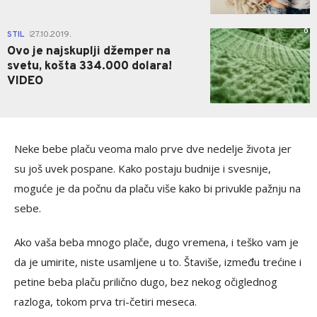
0
STIL
27.10.2019.
|
Ovo je najskuplji džemper na
svetu, košta 334.000 dolara!
VIDEO
Neke bebe plaču veoma malo prve dve nedelje života jer
su još uvek pospane. Kako postaju budnije i svesnije,
moguće je da počnu da plaču više kako bi privukle pažnju na
sebe.
Ako vaša beba mnogo plače, dugo vremena, i teško vam je
da je umirite, niste usamljene u to. Štaviše, između trećine i
petine beba plaču prilično dugo, bez nekog očiglednog
razloga, tokom prva tri-četiri meseca.