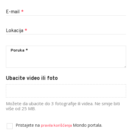
E-mail
*
Lokacija
*
Ubacite video ili foto
Možete da ubacite do 3 fotografije ili videa. Ne smije biti
više od 25 MB.
Pristajete na
Mondo portala.
pravila korišćenja