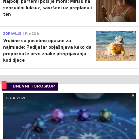
Najbolji parfemi poslije mora: Mirišu na
senzualni luksuz, savršeni uz preplanuli
ten
0
ZDRAVLJE
Pre 22 h
|
Vrućine su posebno opasne za
najmlađe: Pedijatar objašnjava kako da
prepoznate prve znake pregrijavanja
kod djece
DNEVNI HOROSKOP
0
03.06.2026.