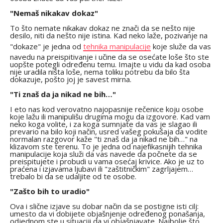
"Nemaš nikakav dokaz"
To što nemate nikakav dokaz ne znači da se nešto nije
desilo, niti da nešto nije istina. Kad neko laže, pozivanje na
"dokaze" je jedna od
tehnika manipulacije
koje služe da vas
navedu na preispitivanje i učine da se osećate loše što ste
uopšte potegli određenu temu. Imajte u vidu da kad osoba
nije uradila ništa loše, nema toliku potrebu da bilo šta
dokazuje, pošto joj je savest mirna.
"Ti znaš da ja nikad ne bih…"
I eto nas kod verovatno najopasnije rečenice koju osobe
koje lažu ili manipulišu drugima mogu da izgovore. Kad vam
neko koga volite, i za koga sumnjate da vas je slagao ili
prevario na bilo koji način, usred vašeg pokušaja da vodite
normalan razgovor kaže "ti znaš da ja nikad ne bih…" na
klizavom ste terenu. To je jedna od najefikasnijih tehnika
manipulacije koja služi da vas navede da počnete da se
preispitujete i probudi u vama osećaj krivice. Ako je uz to
praćena i izjavama ljubavi ili "zaštitničkim" zagrljajem…
trebalo bi da se udaljite od te osobe.
"Zašto bih to uradio"
Ova i slične izjave su dobar način da se postigne isti cilj:
umesto da vi dobijete objašnjenje određenog ponašanja,
odjednom ste u situaciji da vi objašnjavate. Najbolje što