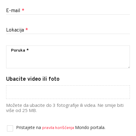
E-mail
*
Lokacija
*
Ubacite video ili foto
Možete da ubacite do 3 fotografije ili videa. Ne smije biti
više od 25 MB.
Pristajete na
Mondo portala.
pravila korišćenja