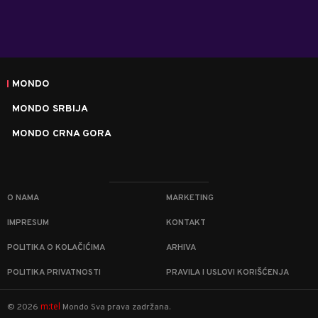
MONDO
MONDO SRBIJA
MONDO CRNA GORA
O NAMA
MARKETING
IMPRESUM
KONTAKT
POLITIKA O KOLAČIĆIMA
ARHIVA
POLITIKA PRIVATNOSTI
PRAVILA I USLOVI KORIŠĆENJA
m:tel
©
2026
Mondo
Sva prava zadržana.