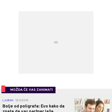
MOŽDA ĆE VAS ZANIMATI
0
LJUBAV
12.11.2019.
|
Bolje od poligrafa: Evo kako da
znate da vas partner laže