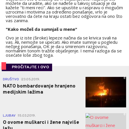
možete da uradite, ako se nađete u takvoj situaciji je da
kažete "ti meni reci". Ako se upustite u raspravu o mogućim
uzrocima i motivima za određeno ponašanje, vrlo je
verovatno da ćete na kraju ostati bez odgovora na ono što
vas zanima.
"Kako možeš da sumnjaš u mene"
Ovo je iz iste (široke) lepeze načina da se krivica svali na
vas. Ali, nemojte se upecati. Ako imate sumnje u pogledu
nečijeg ponašanja, OK je da u smirenom razgovoru,
normalnim tonom tražite objašnjenje. I nema razloga da se
osećate loše zbog toga.
PROČITAJTE I OVO
0
DRUŠTVO
23.05.2019.
|
NATO bombardovanje hranjeno
medijskim lažima
0
LJUBAV
15.03.2019.
|
O ovome muškarci i žene najviše
lažu