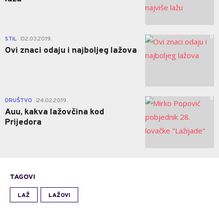
0
STIL
02.03.2019.
|
Ovi znaci odaju i najboljeg lažova
0
DRUŠTVO
24.02.2019.
|
Auu, kakva lažovčina kod
Prijedora
TAGOVI
LAŽ
LAŽOVI