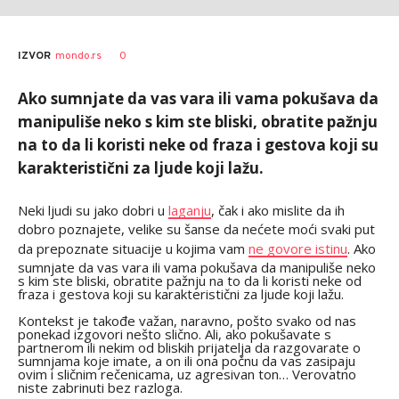
0
IZVOR
mondo.rs
Ako sumnjate da vas vara ili vama pokušava da
manipuliše neko s kim ste bliski, obratite pažnju
na to da li koristi neke od fraza i gestova koji su
karakteristični za ljude koji lažu.
Neki ljudi su jako dobri u
laganju
, čak i ako mislite da ih
dobro poznajete, velike su šanse da nećete moći svaki put
da prepoznate situacije u kojima vam
ne govore istinu
. Ako
sumnjate da vas vara ili vama pokušava da manipuliše neko
s kim ste bliski, obratite pažnju na to da li koristi neke od
fraza i gestova koji su karakteristični za ljude koji lažu.
Kontekst je takođe važan, naravno, pošto svako od nas
ponekad izgovori nešto slično. Ali, ako pokušavate s
partnerom ili nekim od bliskih prijatelja da razgovarate o
sumnjama koje imate, a on ili ona počnu da vas zasipaju
ovim i sličnim rečenicama, uz agresivan ton… Verovatno
niste zabrinuti bez razloga.