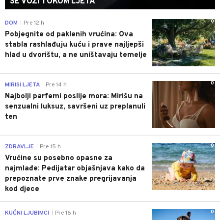
SE VOZI TOKOM LJETA
0
DOM
Pre 12 h
|
Pobjegnite od paklenih vrućina: Ova
stabla rashlađuju kuću i prave najljepši
hlad u dvorištu, a ne uništavaju temelje
0
MIRISI LJETA
Pre 14 h
|
Najbolji parfemi poslije mora: Mirišu na
senzualni luksuz, savršeni uz preplanuli
ten
0
ZDRAVLJE
Pre 15 h
|
Vrućine su posebno opasne za
najmlađe: Pedijatar objašnjava kako da
prepoznate prve znake pregrijavanja
kod djece
0
KUĆNI LJUBIMCI
Pre 16 h
|