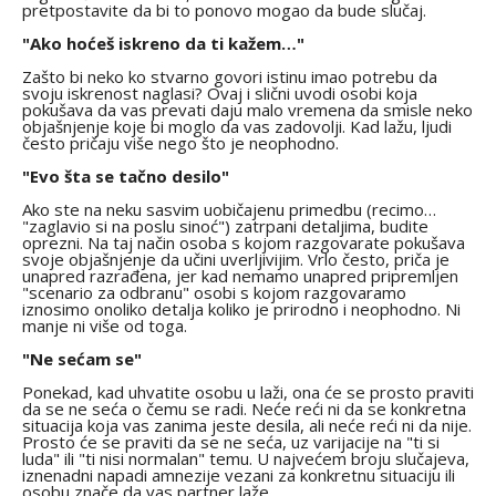
pretpostavite da bi to ponovo mogao da bude slučaj.
"Ako hoćeš iskreno da ti kažem…"
Zašto bi neko ko stvarno govori istinu imao potrebu da
svoju iskrenost naglasi? Ovaj i slični uvodi osobi koja
pokušava da vas prevati daju malo vremena da smisle neko
objašnjenje koje bi moglo da vas zadovolji. Kad lažu, ljudi
često pričaju više nego što je neophodno.
"Evo šta se tačno desilo"
Ako ste na neku sasvim uobičajenu primedbu (recimo…
"zaglavio si na poslu sinoć") zatrpani detaljima, budite
oprezni. Na taj način osoba s kojom razgovarate pokušava
svoje objašnjenje da učini uverljivijim. Vrlo često, priča je
unapred razrađena, jer kad nemamo unapred pripremljen
"scenario za odbranu" osobi s kojom razgovaramo
iznosimo onoliko detalja koliko je prirodno i neophodno. Ni
manje ni više od toga.
"Ne sećam se"
Ponekad, kad uhvatite osobu u laži, ona će se prosto praviti
da se ne seća o čemu se radi. Neće reći ni da se konkretna
situacija koja vas zanima jeste desila, ali neće reći ni da nije.
Prosto će se praviti da se ne seća, uz varijacije na "ti si
luda" ili "ti nisi normalan" temu. U najvećem broju slučajeva,
iznenadni napadi amnezije vezani za konkretnu situaciju ili
osobu znače da vas partner laže.