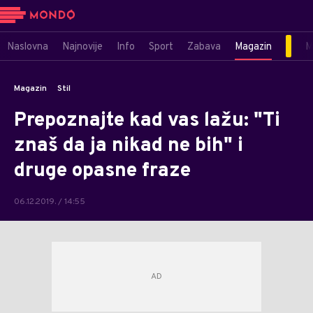
Naslovna
Najnovije
Info
Sport
Zabava
Magazin
M
Magazin
Stil
Prepoznajte kad vas lažu: "Ti
znaš da ja nikad ne bih" i
druge opasne fraze
06.12.2019. / 14:55