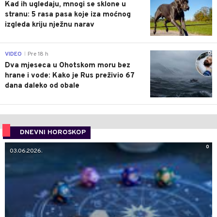
Kad ih ugledaju, mnogi se sklone u
stranu: 5 rasa pasa koje iza moćnog
izgleda kriju nježnu narav
0
VIDEO
Pre 18 h
|
Dva mjeseca u Ohotskom moru bez
hrane i vode: Kako je Rus preživio 67
dana daleko od obale
DNEVNI HOROSKOP
0
03.06.2026.