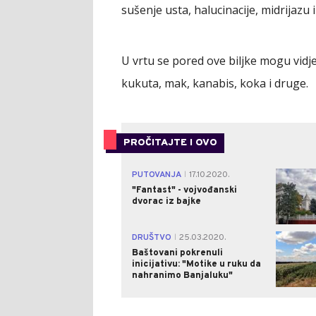
sušenje usta, halucinacije, midrijazu i
U vrtu se pored ove biljke mogu vidj
kukuta, mak, kanabis, koka i druge.
PROČITAJTE I OVO
PUTOVANJA
17.10.2020.
|
"Fantast" - vojvođanski
dvorac iz bajke
DRUŠTVO
25.03.2020.
|
Baštovani pokrenuli
inicijativu: "Motike u ruku da
nahranimo Banjaluku"