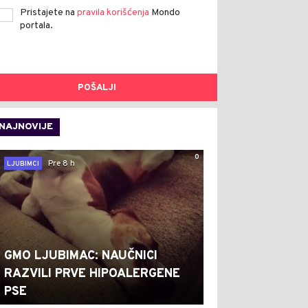
Pristajete na
pravila korišćenja
Mondo
portala.
POŠALJI
NAJNOVIJE
0
Pre 8 h
LJUBIMCI
GMO LJUBIMAC: NAUČNICI
RAZVILI PRVE HIPOALERGENE
PSE