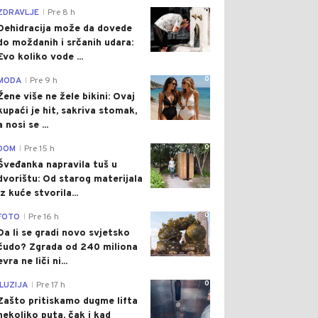
0
ZDRAVLJE
Pre 8 h
|
Dehidracija može da dovede
do moždanih i srčanih udara:
Evo koliko vode ...
0
MODA
Pre 9 h
|
Žene više ne žele bikini: Ovaj
kupaći je hit, sakriva stomak,
a nosi se ...
0
DOM
Pre 15 h
|
Šveđanka napravila tuš u
dvorištu: Od starog materijala
iz kuće stvorila...
0
FOTO
Pre 16 h
|
Da li se gradi novo svjetsko
čudo? Zgrada od 240 miliona
evra ne liči ni...
0
ILUZIJA
Pre 17 h
|
Zašto pritiskamo dugme lifta
nekoliko puta, čak i kad