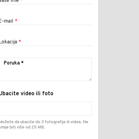
Vaše ime
*
E-mail
*
Lokacija
*
Ubacite video ili foto
Možete da ubacite do 3 fotografije ili videa. Ne
smije biti više od 25 MB.