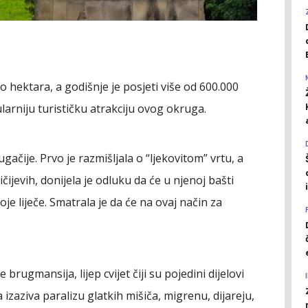
o hektara, a godišnje je posjeti više od 600.000
ularniju turističku atrakciju ovog okruga.
gačije. Prvo je razmišljala o “ljekovitom” vrtu, a
čijevih, donijela je odluku da će u njenoj bašti
oje liječe. Smatrala je da će na ovaj način za
 brugmansija, lijep cvijet čiji su pojedini dijelovi
izaziva paralizu glatkih mišiča, migrenu, dijareju,