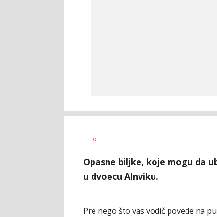
Nikolina
AUTOR
0
Damjanić
Opasne biljke, koje mogu da ubi
u dvoecu Alnviku.
Pre nego što vas vodič povede na pu