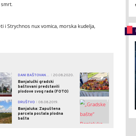
 smrt.
eti i Strychnos nux vomica, morska kudelja,
0
0
DANI BAŠTOVANSTVA
20.08.2020.
|
Banjalučki gradski
baštovani predstavili
plodove svog rada (FOTO)
1
1
DRUŠTVO
08.08.2019.
|
Banjaluka: Zapuštena
parcela postala plodna
bašta