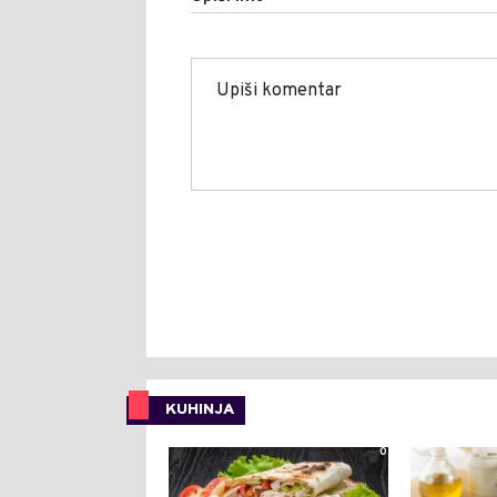
KUHINJA
0