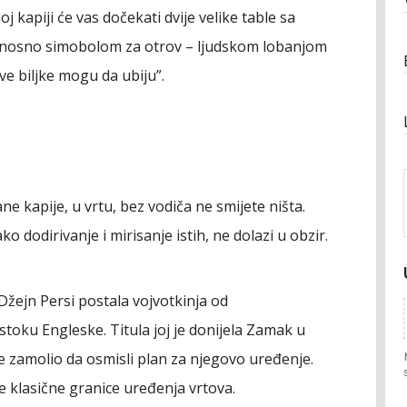
 kapiji će vas dočekati dvije velike table sa
nosno simobolom za otrov – ljudskom lobanjom
Ove biljke mogu da ubiju”.
e kapije, u vrtu, bez vodiča ne smijete ništa.
ako dodirivanje i mirisanje istih, ne dolazi u obzir.
Džejn Persi postala vojvotkinja od
oku Engleske. Titula joj je donijela Zamak u
je zamolio da osmisli plan za njegovo uređenje.
ve klasične granice uređenja vrtova.