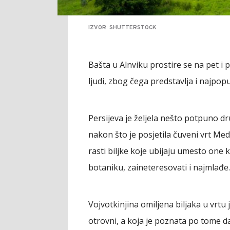
IZVOR: SHUTTERSTOCK
Bašta u Alnviku prostire se na pet i p
ljudi, zbog čega predstavlja i najpop
Persijeva je željela nešto potpuno dru
nakon što je posjetila čuveni vrt Medi
rasti biljke koje ubijaju umesto one k
botaniku, zaineteresovati i najmlađe.
Vojvotkinjina omiljena biljaka u vrtu je
otrovni, a koja je poznata po tome da 