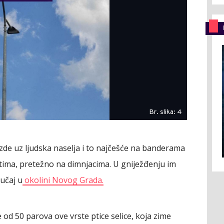
Br. slika: 4
ezde uz ljudska naselja i to najčešće na banderama
ktima, pretežno na dimnjacima. U gniježđenju im
lučaj u
okolini Novog Grada.
e od 50 parova ove vrste ptice selice, koja zime