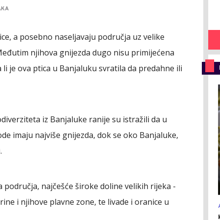
AKA
ice, a posebno naseljavaju područja uz velike
 Međutim njihova gnijezda dugo nisu primijećena
li je ova ptica u Banjaluku svratila da predahne ili
diverziteta iz Banjaluke ranije su istražili da u
ode imaju najviše gnijezda, dok se oko Banjaluke,
.
odručja, najčešće široke doline velikih rijeka -
ine i njihove plavne zone, te livade i oranice u