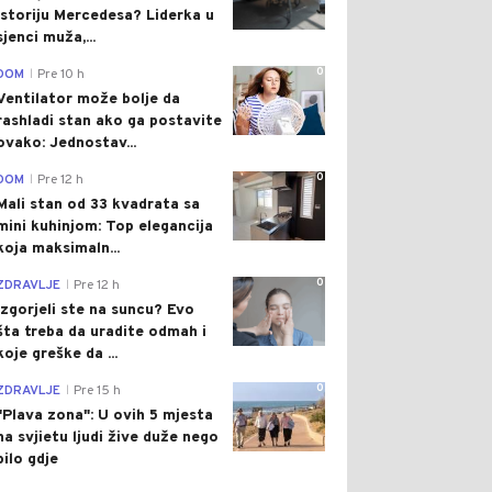
istoriju Mercedesa? Liderka u
sjenci muža,...
0
DOM
Pre 10 h
|
Ventilator može bolje da
rashladi stan ako ga postavite
ovako: Jednostav...
0
DOM
Pre 12 h
|
Mali stan od 33 kvadrata sa
mini kuhinjom: Top elegancija
koja maksimaln...
0
ZDRAVLJE
Pre 12 h
|
Izgorjeli ste na suncu? Evo
šta treba da uradite odmah i
koje greške da ...
0
ZDRAVLJE
Pre 15 h
|
"Plava zona": U ovih 5 mjesta
na svjietu ljudi žive duže nego
bilo gdje