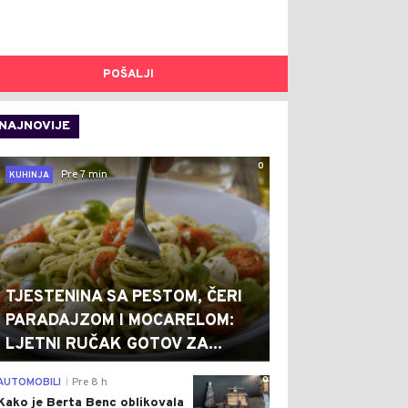
POŠALJI
NAJNOVIJE
0
Pre 7 min
KUHINJA
TJESTENINA SA PESTOM, ČERI
PARADAJZOM I MOCARELOM:
LJETNI RUČAK GOTOV ZA...
0
AUTOMOBILI
Pre 8 h
|
Kako je Berta Benc oblikovala