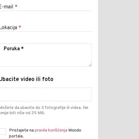
E-mail
*
Lokacija
*
Ubacite video ili foto
Možete da ubacite do 3 fotografije ili videa. Ne
smije biti više od 25 MB.
Pristajete na
pravila korišćenja
Mondo
portala.