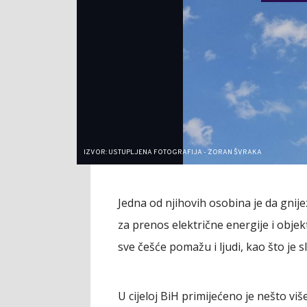
IZVOR: USTUPLJENA FOTOGRAFIJA - ZORAN ŠVRAKA
Jedna od njihovih osobina je da gnij
za prenos električne energije i obje
sve češće pomažu i ljudi, kao što je s
U cijeloj BiH primijećeno je nešto viš