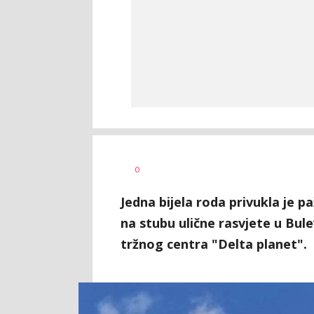
Željko
AUTOR
0
Svitlica
Jedna bijela roda privukla je p
na stubu ulične rasvjete u Bulev
tržnog centra "Delta planet".