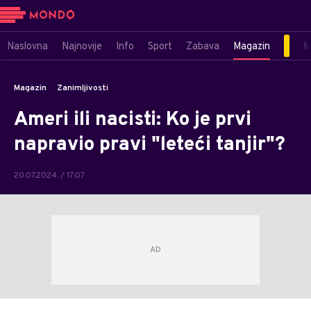
Naslovna
Najnovije
Info
Sport
Zabava
Magazin
M
Magazin
Zanimljivosti
Ameri ili nacisti: Ko je prvi
napravio pravi "leteći tanjir"?
20.07.2024. / 17:07