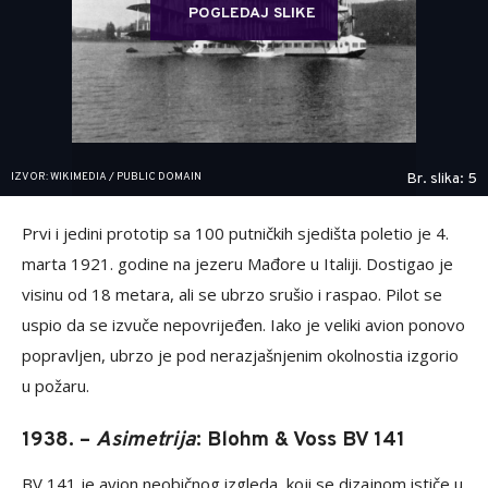
POGLEDAJ SLIKE
IZVOR: WIKIMEDIA / PUBLIC DOMAIN
Br. slika: 5
Prvi i jedini prototip sa 100 putničkih sjedišta poletio je 4.
marta 1921. godine na jezeru Mađore u Italiji. Dostigao je
visinu od 18 metara, ali se ubrzo srušio i raspao. Pilot se
uspio da se izvuče nepovrijeđen. Iako je veliki avion ponovo
popravljen, ubrzo je pod nerazjašnjenim okolnostia izgorio
u požaru.
1938. –
Asimetrija
: Blohm & Voss BV 141
BV 141 je avion neobičnog izgleda, koji se dizajnom ističe u