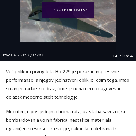
POGLEDAJ SLIKE
IZVOR: WIKIMEDIA / FOX 52
Br. slika: 4
Već prilikom prvog leta Ho 229 je pokazao impresivne
performanse, a njegov jedinstveni oblik je, osim toga, imao
smanjen radarski odraz, čime je nenamerno nagovestio
dolazak moderne stelt tehnologije.
Međutim, u posljednjim danima rata, uz stalna saveznička
bombardovanja vojnih fabrika, nestašice materijala,
ograničene resurse... razvoj je, nakon kompletirana tri