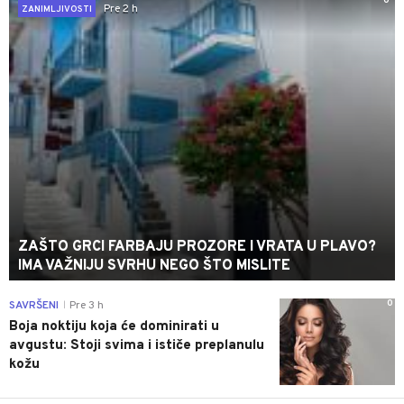
0
Pre 2 h
ZANIMLJIVOSTI
ZAŠTO GRCI FARBAJU PROZORE I VRATA U PLAVO?
IMA VAŽNIJU SVRHU NEGO ŠTO MISLITE
0
SAVRŠENI
Pre 3 h
|
Boja noktiju koja će dominirati u
avgustu: Stoji svima i ističe preplanulu
kožu