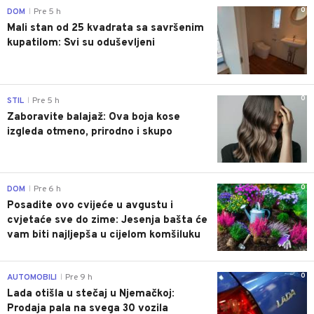
0
DOM
Pre 5 h
|
Mali stan od 25 kvadrata sa savršenim
kupatilom: Svi su oduševljeni
0
STIL
Pre 5 h
|
Zaboravite balajaž: Ova boja kose
izgleda otmeno, prirodno i skupo
0
DOM
Pre 6 h
|
Posadite ovo cvijeće u avgustu i
cvjetaće sve do zime: Jesenja bašta će
vam biti najljepša u cijelom komšiluku
0
AUTOMOBILI
Pre 9 h
|
Lada otišla u stečaj u Njemačkoj:
Prodaja pala na svega 30 vozila