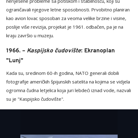
neriješene probleme sa potiskom i stabilnošću, koji su
ograničavali njegove letne sposobnosti. Prvobitno planiran
kao avion lovac sposoban za veoma velike brzine i visine,
poslije više revizija, projekat je 1961. odbačen, pa je na
kraju završio u muzeju.
1966. –
Kaspijsko čudovište
: Ekranoplan
"Lunj"
Kada su, sredinom 60-ih godina, NATO generali dobili
fotografije američkih špijunskih satelita na kojima se vidjela
ogromna čudna letjelica koja juri lebdeći iznad vode, nazvali
su je "Kaspijsko čudovište".