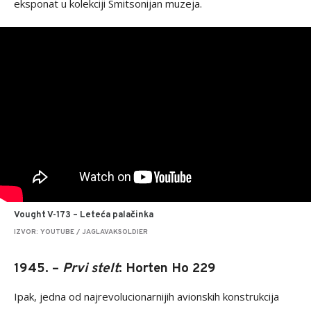
eksponat u kolekciji Smitsonijan muzeja.
Vought V-173 – Leteća palačinka
IZVOR: YOUTUBE / JAGLAVAKSOLDIER
1945. –
Prvi stelt
: Horten Ho 229
Ipak, jedna od najrevolucionarnijih avionskih konstrukcija