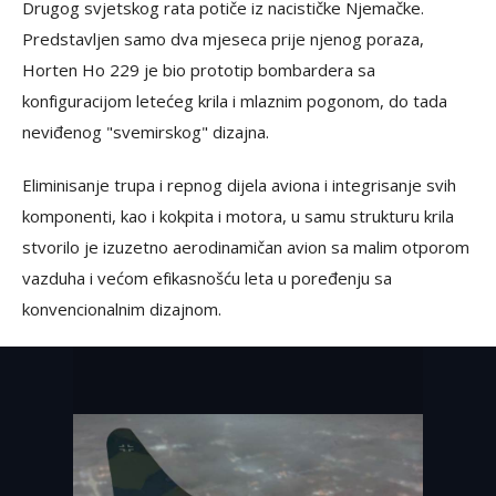
Drugog svjetskog rata potiče iz nacističke Njemačke.
Predstavljen samo dva mjeseca prije njenog poraza,
Horten Ho 229 je bio prototip bombardera sa
konfiguracijom letećeg krila i mlaznim pogonom, do tada
neviđenog "svemirskog" dizajna.
Eliminisanje trupa i repnog dijela aviona i integrisanje svih
komponenti, kao i kokpita i motora, u samu strukturu krila
stvorilo je izuzetno aerodinamičan avion sa malim otporom
vazduha i većom efikasnošću leta u poređenju sa
konvencionalnim dizajnom.