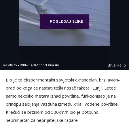
POGLEDAJ SLIKE
IZVOR: YOUTUBE / ТЕЛЕКАНАЛ ЗВЕЗДА
Br. slika: 5
Bio je to eksperimentalni sovjetski ekranoplan, brzi avion-
brod od koga će nastati teški nosač raketa "Lunj". Leteći
samo nekoliko metara iznad površine, funkcionisao je na
principu sabijanja vazduha između krila i vodene površine.
Krećući se brzinom od 500km/h bio je potpuno
neprimjetan za neprijateljske radare.