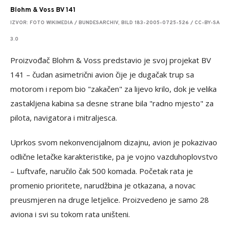
Blohm & Voss BV 141
IZVOR: FOTO WIKIMEDIA / BUNDESARCHIV, BILD 183-2005-0725-526 / CC-BY-SA
3.0
Proizvođač Blohm & Voss predstavio je svoj projekat BV
141 – čudan asimetrični avion čije je dugačak trup sa
motorom i repom bio "zakačen" za lijevo krilo, dok je velika
zastakljena kabina sa desne strane bila "radno mjesto" za
pilota, navigatora i mitraljesca.
Uprkos svom nekonvencijalnom dizajnu, avion je pokazivao
odlične letačke karakteristike, pa je vojno vazduhoplovstvo
– Luftvafe, naručilo čak 500 komada. Početak rata je
promenio prioritete, narudžbina je otkazana, a novac
preusmjeren na druge letjelice. Proizvedeno je samo 28
aviona i svi su tokom rata uništeni.