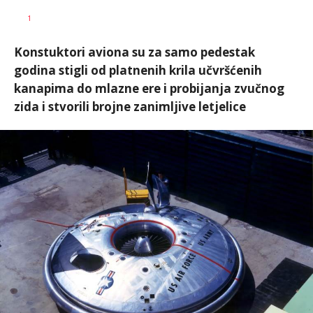
Dušan
AUTOR
1
Volaš
Konstuktori aviona su za samo pedestak
godina stigli od platnenih krila učvršćenih
kanapima do mlazne ere i probijanja zvučnog
zida i stvorili brojne zanimljive letjelice