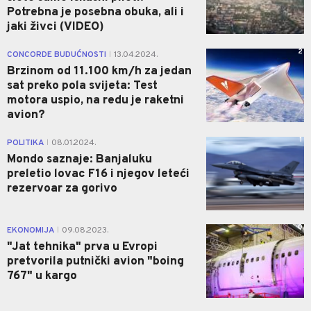
Potrebna je posebna obuka, ali i
jaki živci (VIDEO)
2
CONCORDE BUDUĆNOSTI
13.04.2024.
|
Brzinom od 11.100 km/h za jedan
sat preko pola svijeta: Test
motora uspio, na redu je raketni
avion?
1
POLITIKA
08.01.2024.
|
Mondo saznaje: Banjaluku
preletio lovac F16 i njegov leteći
rezervoar za gorivo
0
EKONOMIJA
09.08.2023.
|
"Jat tehnika" prva u Evropi
pretvorila putnički avion "boing
767" u kargo