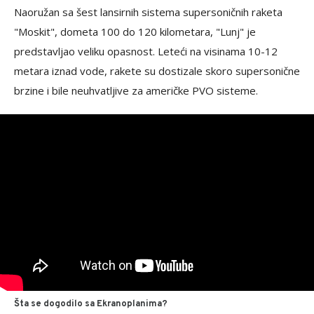
Naoružan sa šest lansirnih sistema supersoničnih raketa
"Moskit", dometa 100 do 120 kilometara, "Lunj" je
predstavljao veliku opasnost. Leteći na visinama 10-12
metara iznad vode, rakete su dostizale skoro supersonične
brzine i bile neuhvatljive za američke PVO sisteme.
Šta se dogodilo sa Ekranoplanima?