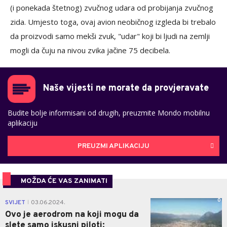
(i ponekada štetnog) zvučnog udara od probijanja zvučnog
zida. Umjesto toga, ovaj avion neobičnog izgleda bi trebalo
da proizvodi samo mekši zvuk, "udar" koji bi ljudi na zemlji
mogli da čuju na nivou zvika jačine 75 decibela.
Naše vijesti ne morate da provjeravate
Budite bolje informisani od drugih, preuzmite Mondo mobilnu
aplikaciju
PREUZMI APLIKACIJU
MOŽDA ĆE VAS ZANIMATI
0
SVIJET
03.06.2024.
|
Ovo je aerodrom na koji mogu da
slete samo iskusni piloti: