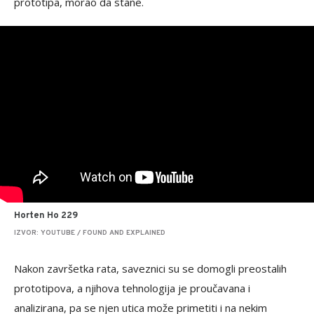
prototipa, morao da stane.
Horten Ho 229
IZVOR: YOUTUBE / FOUND AND EXPLAINED
Nakon završetka rata, saveznici su se domogli preostalih
prototipova, a njihova tehnologija je proučavana i
analizirana, pa se njen utica može primetiti i na nekim