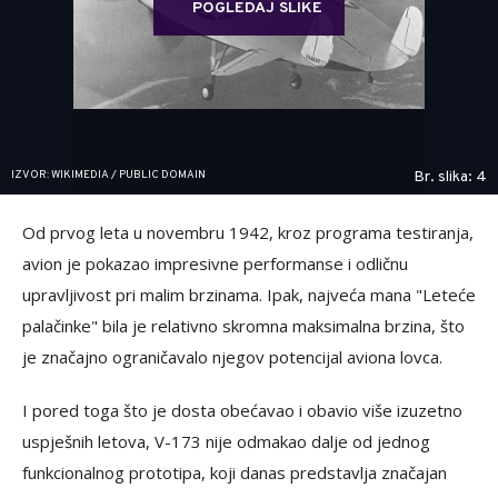
POGLEDAJ SLIKE
IZVOR: WIKIMEDIA / PUBLIC DOMAIN
Br. slika: 4
Od prvog leta u novembru 1942, kroz programa testiranja,
avion je pokazao impresivne performanse i odličnu
upravljivost pri malim brzinama. Ipak, najveća mana "Leteće
palačinke" bila je relativno skromna maksimalna brzina, što
je značajno ograničavalo njegov potencijal aviona lovca.
I pored toga što je dosta obećavao i obavio više izuzetno
uspješnih letova, V-173 nije odmakao dalje od jednog
funkcionalnog prototipa, koji danas predstavlja značajan