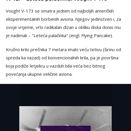
Vought V-173 se smatra jednim od najboljih američkih
eksperimentalnih borbenih aviona. Njegov jedinstven i, za
svoje vrijeme, vrlo radikalan dizan u obliku diska donio mu
je nadimak – "Leteća palačinka" (engl. Flying Pancake).
Kružno krilo prečnika 7 metara imalo veću tetivu (širinu od
spreda ka nazad) od konvencionalnih krila, pa je površina
koja podiže letjelicu u vazduh bila veća bez bitnog
povećanja ukupne veličine aviona.