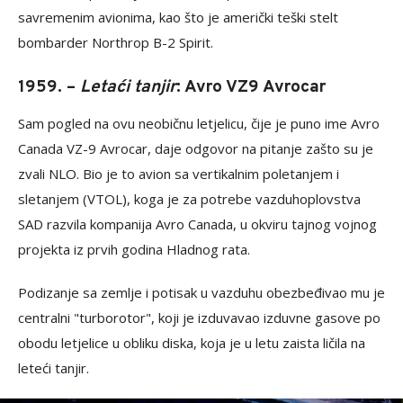
savremenim avionima, kao što je američki teški stelt
bombarder Northrop B-2 Spirit.
1959. –
Letaći tanjir
: Avro VZ9 Avrocar
Sam pogled na ovu neobičnu letjelicu, čije je puno ime Avro
Canada VZ-9 Avrocar, daje odgovor na pitanje zašto su je
zvali NLO. Bio je to avion sa vertikalnim poletanjem i
sletanjem (VTOL), koga je za potrebe vazduhoplovstva
SAD razvila kompanija Avro Canada, u okviru tajnog vojnog
projekta iz prvih godina Hladnog rata.
Podizanje sa zemlje i potisak u vazduhu obezbeđivao mu je
centralni "turborotor", koji je izduvavao izduvne gasove po
obodu letjelice u obliku diska, koja je u letu zaista ličila na
leteći tanjir.