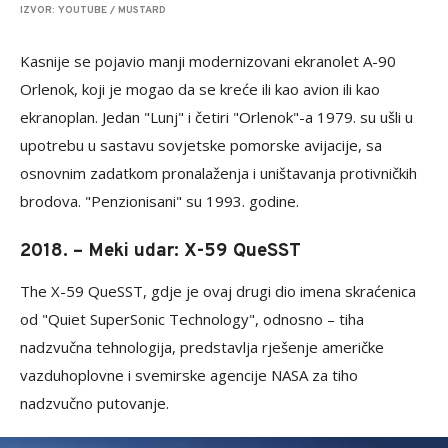
IZVOR: YOUTUBE / MUSTARD
Kasnije se pojavio manji modernizovani ekranolet A-90
Orlenok, koji je mogao da se kreće ili kao avion ili kao
ekranoplan. Jedan "Lunj" i četiri "Orlenok"-a 1979. su ušli u
upotrebu u sastavu sovjetske pomorske avijacije, sa
osnovnim zadatkom pronalaženja i uništavanja protivničkih
brodova. "Penzionisani" su 1993. godine.
2018. – Meki udar: X-59 QueSST
The X-59 QueSST, gdje je ovaj drugi dio imena skraćenica
od "Quiet SuperSonic Technology", odnosno – tiha
nadzvučna tehnologija, predstavlja rješenje američke
vazduhoplovne i svemirske agencije NASA za tiho
nadzvučno putovanje.