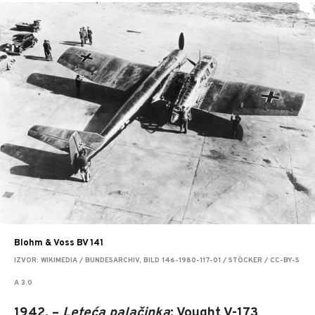
Blohm & Voss BV 141
IZVOR: WIKIMEDIA / BUNDESARCHIV, BILD 146-1980-117-01 / STÖCKER / CC-BY-S
A 3.0
1942. –
Leteća palačinka
: Vought V-173