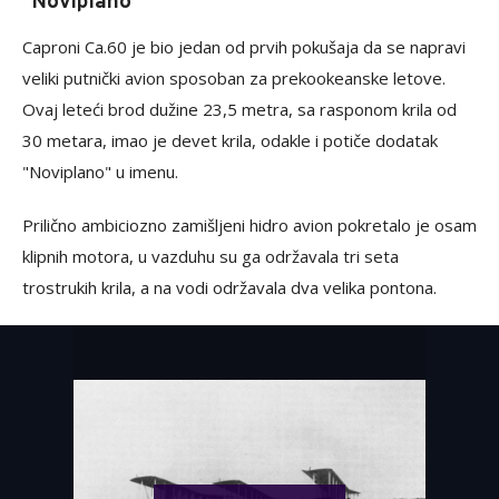
"Noviplano"
Caproni Ca.60 je bio jedan od prvih pokušaja da se napravi
veliki putnički avion sposoban za prekookeanske letove.
Ovaj leteći brod dužine 23,5 metra, sa rasponom krila od
30 metara, imao je devet krila, odakle i potiče dodatak
"Noviplano" u imenu.
Prilično ambiciozno zamišljeni hidro avion pokretalo je osam
klipnih motora, u vazduhu su ga održavala tri seta
trostrukih krila, a na vodi održavala dva velika pontona.