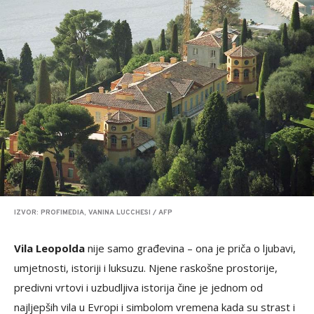
IZVOR: PROFIMEDIA, VANINA LUCCHESI / AFP
Vila Leopolda
nije samo građevina – ona je priča o ljubavi,
umjetnosti, istoriji i luksuzu. Njene raskošne prostorije,
predivni vrtovi i uzbudljiva istorija čine je jednom od
najljepših vila u Evropi i simbolom vremena kada su strast i