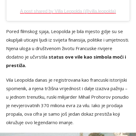
A post shared by Villa Leopolda (@villa.leopolda)
Pored filmskog sjaja, Leopolda je bila mjesto gdje su se
okupljali uticajni ljudi iz svijeta finansija, politike i umjetnosti.
Njena uloga u društvenom životu Francuske rivijere
dodatno je učvrstila
status ove vile kao simbola moći i
prestiža.
Vila Leopolda danas je registrovana kao francuski istorijski
spomenik, a njena tržišna vrijednost i dalje izaziva pažnju –
u jednom trenutku, ruski milijarder Mihail Prohorov ponudio
je nevjerovatnih 370 miliona evra za vilu. Iako je prodaja
propala, ova cifra je samo još jedan dokaz prestiža koji
okružuje ovo legendarno imanje.