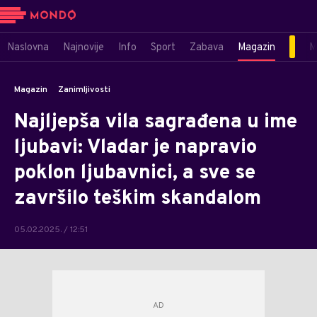
Naslovna
Najnovije
Info
Sport
Zabava
Magazin
M
Magazin
Zanimljivosti
Najljepša vila sagrađena u ime
ljubavi: Vladar je napravio
poklon ljubavnici, a sve se
završilo teškim skandalom
05.02.2025. / 12:51