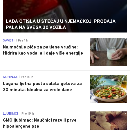
LADA OTIŠLA U STEČAJ U NJEMAČKOJ: PRODAJA
PALA NA SVEGA 30 VOZILA
0
SAVETI
Pre 1 h
|
Najmoćnije piće za paklene vrućine:
Hidrira kao voda, ali daje više energije
0
KUHINJA
Pre 10 h
|
Lagana ljetna pasta salata gotova za
20 minuta: Idealna za vrele dane
0
LJUBIMCI
Pre 19 h
|
GMO ljubimac: Naučnici razvili prve
hipoalergene pse