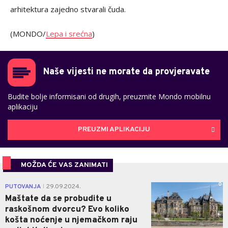
arhitektura zajedno stvarali čuda.
(MONDO/
Lepa i srećna
)
Naše vijesti ne morate da provjeravate
Budite bolje informisani od drugih, preuzmite Mondo mobilnu
aplikaciju
PREUZMI APLIKACIJU
MOŽDA ĆE VAS ZANIMATI
0
PUTOVANJA
29.09.2024.
|
Maštate da se probudite u
raskošnom dvorcu? Evo koliko
košta noćenje u njemačkom raju