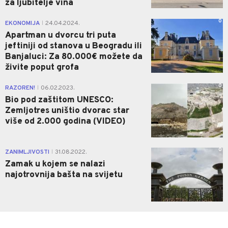
za ljubitelje vina
0
EKONOMIJA
24.04.2024.
|
Apartman u dvorcu tri puta
jeftiniji od stanova u Beogradu ili
Banjaluci: Za 80.000€ možete da
živite poput grofa
0
RAZOREN!
06.02.2023.
|
Bio pod zaštitom UNESCO:
Zemljotres uništio dvorac star
više od 2.000 godina (VIDEO)
0
ZANIMLJIVOSTI
31.08.2022.
|
Zamak u kojem se nalazi
najotrovnija bašta na svijetu