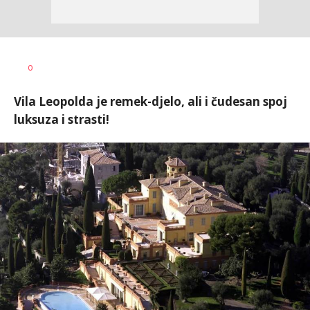
Vesna
AUTOR
0
Kerkez
Vila Leopolda je remek-djelo, ali i čudesan spoj
luksuza i strasti!