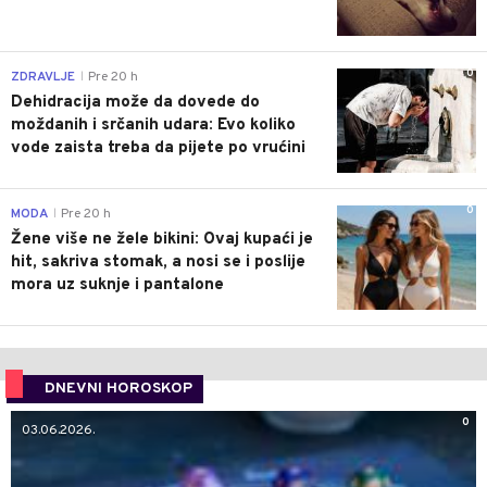
0
ZDRAVLJE
Pre 20 h
|
Dehidracija može da dovede do
moždanih i srčanih udara: Evo koliko
vode zaista treba da pijete po vrućini
0
MODA
Pre 20 h
|
Žene više ne žele bikini: Ovaj kupaći je
hit, sakriva stomak, a nosi se i poslije
mora uz suknje i pantalone
DNEVNI HOROSKOP
0
03.06.2026.