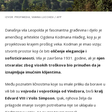
IZVOR: PROFIMEDIA, VANINA LUCCHESI / AFP
Današnja vila Leopolda je fascinantna građevina i djelo je
američkog arhitekte Ogdena Kodmana mlađeg, koji ju je
projektovao krajem prošlog veka. Kodman je imao viziju:
stvoriti prostor koji će biti
oličenje elegancije i
sofisticiranosti.
Vila je završena 1931. godine, ali je
njen
stvaralac zbog visokih troškova bio prinuđen da je
iznajmljuje imućnim klijentima.
Među poznatim ličnostima koje su imale priliku da borave u
vili bili su
vojvoda i vojvotkinja od Vindzora,
bivši
kralj
Edvard VIII i Volis Simpson.
Ipak, njihova želja da
prilagode imanje svojim potrebama nije se uklapala u