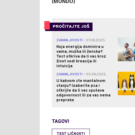
(MONDO)
PROČITAJTE JOŠ
ZANIMLJIVOSTI
07.08.2025.
|
Koja energija dominira u
vama, muška ili ženska?
Test otkriva da li vas kroz
život vodi kreacija ili
intuicija
ZANIMLJIVOSTI
05.08.2025.
|
U kakvom ste mantalnom
stanju? Izaberite psa i
otkrijte da li vas sputava
odgovornost ili za vas nema
prepreke
TAGOVI
TEST LIČNOSTI