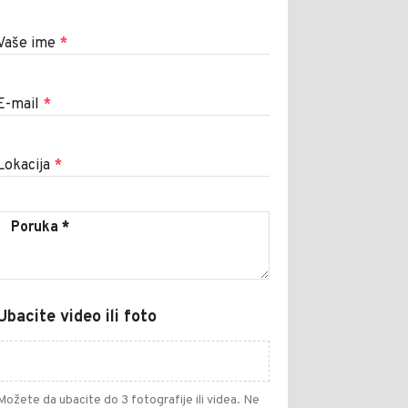
Vaše ime
*
E-mail
*
Lokacija
*
Ubacite video ili foto
Možete da ubacite do 3 fotografije ili videa. Ne