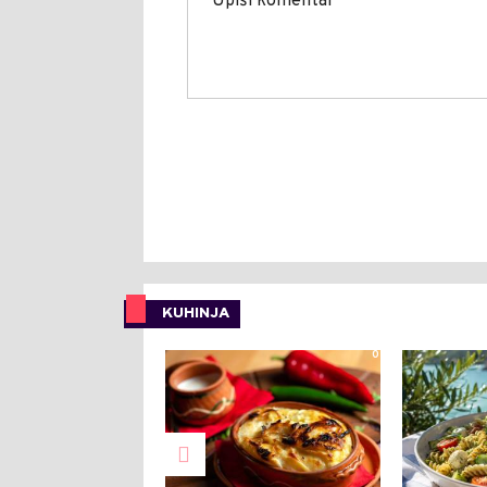
KUHINJA
0