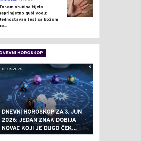
ZDRAVLJE
Pre 8 h
Tokom vrućina tijelo
neprimjetno gubi vodu:
Jednostavan test sa kožom
po...
DNEVNI HOROSKOP
0
03.06.2026.
DNEVNI HOROSKOP ZA 3. JUN
2026: JEDAN ZNAK DOBIJA
NOVAC KOJI JE DUGO ČEK...