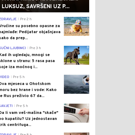
LUKSUZ, SAVRŠENI UZ P...
0
ZDRAVLJE
Pre 2 h
|
Vrućine su posebno opasne za
najmlađe: Pedijatar objašnjava
kako da prep...
0
KUĆNI LJUBIMCI
Pre 3 h
|
Kad ih ugledaju, mnogi se
sklone u stranu: 5 rasa pasa
koje iza moćnog i...
0
VIDEO
Pre 5 h
|
Dva mjeseca u Ohotskom
moru bez hrane i vode: Kako
je Rus preživio 67 da...
0
SAVJETI
Pre 5 h
|
Da li vam veš-mašina "skače"
po kupatilu? Uz jednostavan
trik centrifuga...
0
|