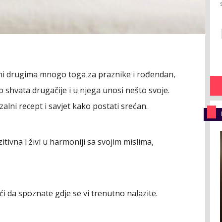
edni drugima mnogo toga za praznike i rođendan,
ko shvata drugačije i u njega unosi nešto svoje.
lni recept i savjet kako postati srećan.
tivna i živi u harmoniji sa svojim mislima,
ći da spoznate gdje se vi trenutno nalazite.