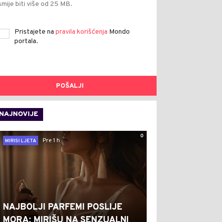
smije biti više od 25 MB.
Pristajete na
pravila korišćenja
Mondo
portala.
POŠALJI
NAJNOVIJE
0
Pre 1 h
MIRISI LJETA
NAJBOLJI PARFEMI POSLIJE
MORA: MIRIŠU NA SENZUALNI