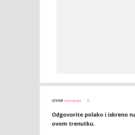
0
IZVOR
mondo.ba
Odgovorite polako i iskreno na 
ovom trenutku.