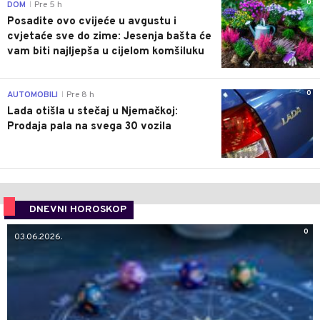
0
DOM
Pre 5 h
|
Posadite ovo cvijeće u avgustu i
cvjetaće sve do zime: Jesenja bašta će
vam biti najljepša u cijelom komšiluku
0
AUTOMOBILI
Pre 8 h
|
Lada otišla u stečaj u Njemačkoj:
Prodaja pala na svega 30 vozila
DNEVNI HOROSKOP
0
03.06.2026.