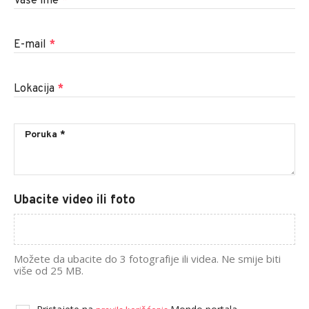
Vaše ime
*
E-mail
*
Lokacija
*
Ubacite video ili foto
Možete da ubacite do 3 fotografije ili videa. Ne smije biti
više od 25 MB.