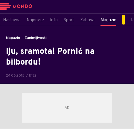
Naslovna
Najnovije
Info
Sport
Zabava
Magazin
M
Magazin
Zanimljivosti
Iju, sramota! Pornić na
bilbordu!
24.06.2015. / 17:32