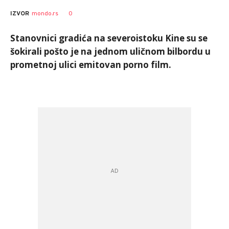
0
IZVOR
mondo.rs
Stanovnici gradića na severoistoku Kine su se
šokirali pošto je na jednom uličnom bilbordu u
prometnoj ulici emitovan porno film.