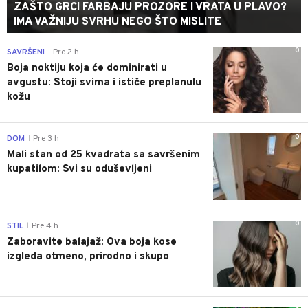
ZAŠTO GRCI FARBAJU PROZORE I VRATA U PLAVO?
IMA VAŽNIJU SVRHU NEGO ŠTO MISLITE
0
SAVRŠENI
Pre 2 h
|
Boja noktiju koja će dominirati u
avgustu: Stoji svima i ističe preplanulu
kožu
0
DOM
Pre 3 h
|
Mali stan od 25 kvadrata sa savršenim
kupatilom: Svi su oduševljeni
0
STIL
Pre 4 h
|
Zaboravite balajaž: Ova boja kose
izgleda otmeno, prirodno i skupo