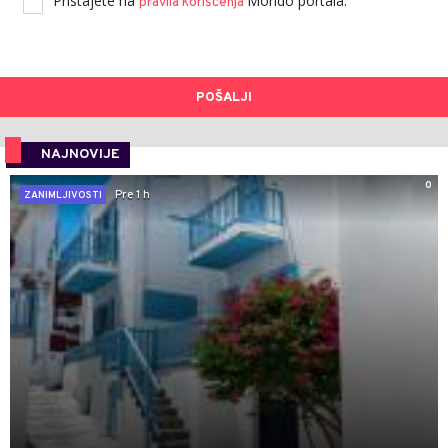
Pristajete na
Mondo portala.
pravila korišćenja
POŠALJI
NAJNOVIJE
0
Pre 1 h
ZANIMLJIVOSTI