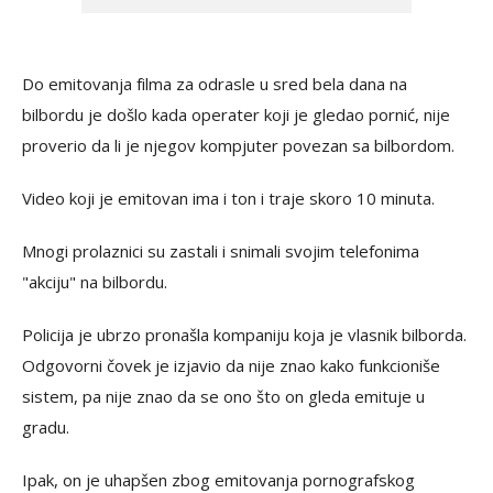
Do emitovanja filma za odrasle u sred bela dana na
bilbordu je došlo kada operater koji je gledao pornić, nije
proverio da li je njegov kompjuter povezan sa bilbordom.
Video koji je emitovan ima i ton i traje skoro 10 minuta.
Mnogi prolaznici su zastali i snimali svojim telefonima
"akciju" na bilbordu.
Policija je ubrzo pronašla kompaniju koja je vlasnik bilborda.
Odgovorni čovek je izjavio da nije znao kako funkcioniše
sistem, pa nije znao da se ono što on gleda emituje u
gradu.
Ipak, on je uhapšen zbog emitovanja pornografskog