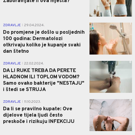
Zaboravljate li ova mjesta?
1
ZDRAVLJE
29.04.2024.
|
Do promjene je došlo u posljednih
100 godina: Dermatolozi
otkrivaju koliko je kupanje svaki
dan štetno
0
ZDRAVLJE
22.02.2024.
|
DA LI RUKE TREBA DA PERETE
HLADNOM ILI TOPLOM VODOM?
Samo ovako bakterije "NESTAJU"
i štedi se STRUJA
0
ZDRAVLJE
11.10.2023.
|
Da li se pravilno kupate: Ove
dijelove tijela ljudi često
preskoče i rizikuju INFEKCIJU