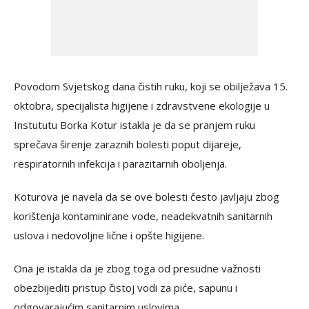
Povodom Svjetskog dana čistih ruku, koji se obilježava 15.
oktobra, specijalista higijene i zdravstvene ekologije u
Instututu Borka Kotur istakla je da se pranjem ruku
sprečava širenje zaraznih bolesti poput dijareje,
respiratornih infekcija i parazitarnih oboljenja.
Koturova je navela da se ove bolesti često javljaju zbog
korištenja kontaminirane vode, neadekvatnih sanitarnih
uslova i nedovoljne lične i opšte higijene.
Ona je istakla da je zbog toga od presudne važnosti
obezbijediti pristup čistoj vodi za piće, sapunu i
odgovarajućim sanitarnim uslovima.