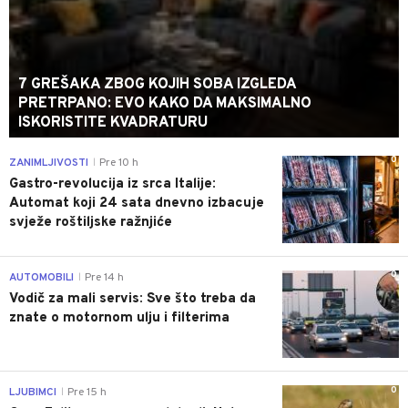
7 GREŠAKA ZBOG KOJIH SOBA IZGLEDA
PRETRPANO: EVO KAKO DA MAKSIMALNO
ISKORISTITE KVADRATURU
0
ZANIMLJIVOSTI
Pre 10 h
|
Gastro-revolucija iz srca Italije:
Automat koji 24 sata dnevno izbacuje
svježe roštiljske ražnjiće
0
AUTOMOBILI
Pre 14 h
|
Vodič za mali servis: Sve što treba da
znate o motornom ulju i filterima
0
LJUBIMCI
Pre 15 h
|