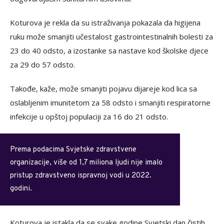
Koturova je rekla da su istraživanja pokazala da higijena
ruku može smanjiti učestalost gastrointestinalnih bolesti za
23 do 40 odsto, a izostanke sa nastave kod školske djece
za 29 do 57 odsto.
Takođe, kaže, može smanjiti pojavu dijareje kod lica sa
oslabljenim imunitetom za 58 odsto i smanjiti respiratorne
infekcije u opštoj populaciji za 16 do 21 odsto.
Prema podacima Svjetske zdravstvene
organizacije, više od 1,7 miliona ljudi nije imalo
pristup zdravstveno ispravnoj vodi u 2022.
godini.
Koturova je istakla da se svake godine Svjetski dan čistih