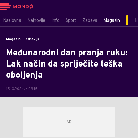
Naslovna
Najnovije
Info
Sport
Zabava
Magazin
M
Magazin
Zdravlje
Međunarodni dan pranja ruku:
Lak način da spriječite teška
oboljenja
15.10.2024. / 09:15