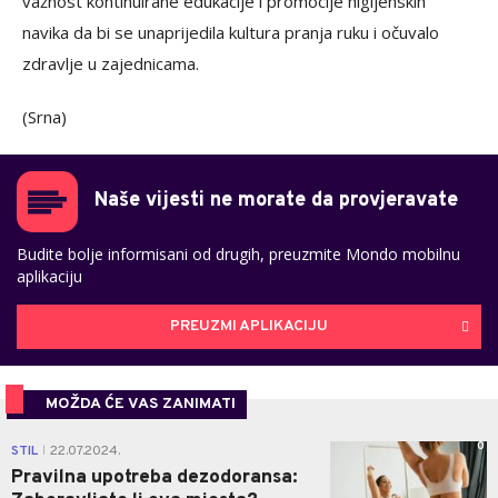
važnost kontinuirane edukacije i promocije higijenskih
navika da bi se unaprijedila kultura pranja ruku i očuvalo
zdravlje u zajednicama.
(Srna)
Naše vijesti ne morate da provjeravate
Budite bolje informisani od drugih, preuzmite Mondo mobilnu
aplikaciju
PREUZMI APLIKACIJU
MOŽDA ĆE VAS ZANIMATI
0
STIL
22.07.2024.
|
Pravilna upotreba dezodoransa: