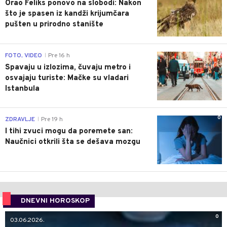
Orao Feliks ponovo na slobodi: Nakon
što je spasen iz kandži krijumčara
pušten u prirodno stanište
0
FOTO, VIDEO
Pre 16 h
|
Spavaju u izlozima, čuvaju metro i
osvajaju turiste: Mačke su vladari
Istanbula
0
ZDRAVLJE
Pre 19 h
|
I tihi zvuci mogu da poremete san:
Naučnici otkrili šta se dešava mozgu
DNEVNI HOROSKOP
0
03.06.2026.