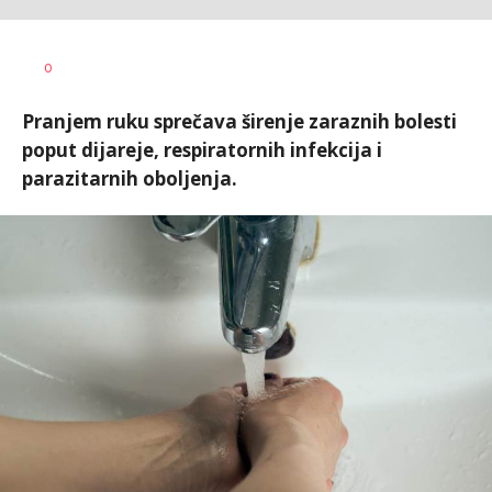
Vesna
AUTOR
0
Kerkez
Pranjem ruku sprečava širenje zaraznih bolesti
poput dijareje, respiratornih infekcija i
parazitarnih oboljenja.