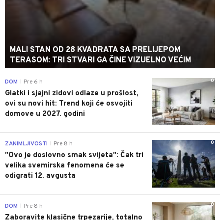
MALI STAN OD 28 KVADRATA SA PRELIJEPOM
TERASOM: TRI STVARI GA ČINE VIZUELNO VEĆIM
0
DOM
Pre 6 h
|
Glatki i sjajni zidovi odlaze u prošlost,
ovi su novi hit: Trend koji će osvojiti
domove u 2027. godini
0
ZANIMLJIVOSTI
Pre 8 h
|
"Ovo je doslovno smak svijeta": Čak tri
velika svemirska fenomena će se
odigrati 12. avgusta
0
DOM
Pre 8 h
|
Zaboravite klasične trpezarije, totalno