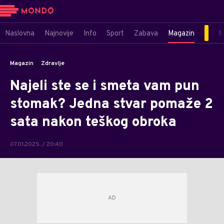
Naslovna
Najnovije
Info
Sport
Zabava
Magazin
M
Magazin
Zdravlje
Najeli ste se i smeta vam pun
stomak? Jedna stvar pomaže 2
sata nakon teškog obroka
07.01.2025. / 20:40