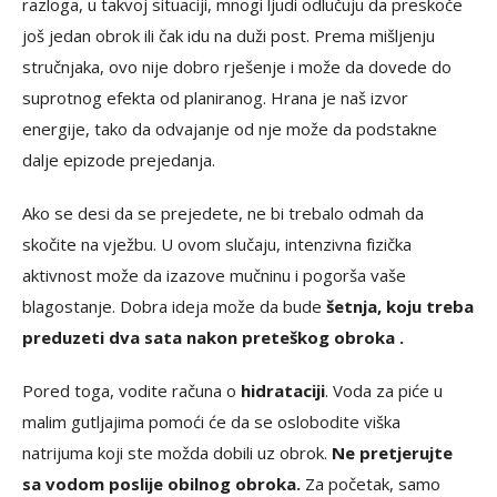
razloga, u takvoj situaciji, mnogi ljudi odlučuju da preskoče
još jedan obrok ili čak idu na duži post. Prema mišljenju
stručnjaka, ovo nije dobro rješenje i može da dovede do
suprotnog efekta od planiranog. Hrana je naš izvor
energije, tako da odvajanje od nje može da podstakne
dalje epizode ​​prejedanja.
Ako se desi da se prejedete, ne bi trebalo odmah da
skočite na vježbu. U ovom slučaju, intenzivna fizička
aktivnost može da izazove mučninu i pogorša vaše
blagostanje. Dobra ideja može da bude
šetnja, koju treba
preduzeti dva sata nakon preteškog obroka .
Pored toga, vodite računa o
hidrataciji
. Voda za piće u
malim gutljajima pomoći će da se oslobodite viška
natrijuma koji ste možda dobili uz obrok.
Ne pretjerujte
sa vodom poslije obilnog obroka.
Za početak, samo