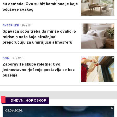
su demode: Ovo su hit kombinacije koje
oduševe svakog
0
ENTERIJER
Pre 11 h
|
Spavaća soba treba da miriše ovako: 5
mirisnih nota koje stručnjaci
preporučuju za umirujuću atmosferu
0
DOM
Pre 12 h
|
Zaboravite skupe roletne: Ovo
jednostavno rješenje postavlja se bez
bušenja
DNEVNI HOROSKOP
0
03.06.2026.