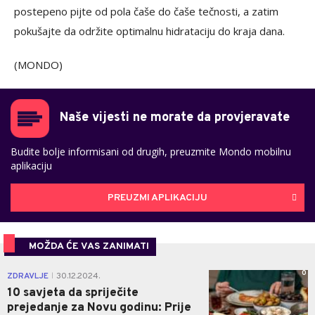
postepeno pijte od pola čaše do čaše tečnosti, a zatim
pokušajte da održite optimalnu hidrataciju do kraja dana.
(MONDO)
Naše vijesti ne morate da provjeravate
Budite bolje informisani od drugih, preuzmite Mondo mobilnu
aplikaciju
PREUZMI APLIKACIJU
MOŽDA ĆE VAS ZANIMATI
0
ZDRAVLJE
30.12.2024.
|
10 savjeta da spriječite
prejedanje za Novu godinu: Prije