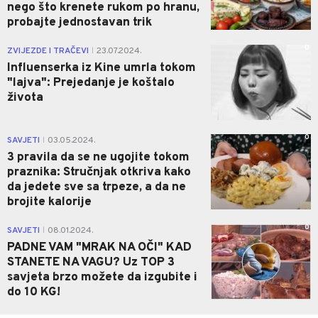
nego što krenete rukom po hranu,
probajte jednostavan trik
0
ZVIJEZDE I TRAČEVI
23.07.2024.
|
Influenserka iz Kine umrla tokom
"lajva": Prejedanje je koštalo
života
0
SAVJETI
03.05.2024.
|
3 pravila da se ne ugojite tokom
praznika: Stručnjak otkriva kako
da jedete sve sa trpeze, a da ne
brojite kalorije
0
SAVJETI
08.01.2024.
|
PADNE VAM "MRAK NA OČI" KAD
STANETE NA VAGU? Uz TOP 3
savjeta brzo možete da izgubite i
do 10 KG!