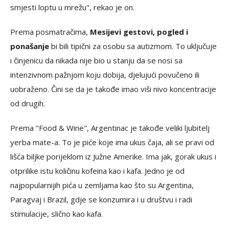
smjesti loptu u mrežu", rekao je on.
Prema posmatračima,
Mesijevi gestovi, pogled i
ponašanje
bi bili tipični za osobu sa autizmom. To uključuje
i činjenicu da nikada nije bio u stanju da se nosi sa
intenzivnom pažnjom koju dobija, djelujući povučeno ili
uobraženo. Čini se da je takođe imao viši nivo koncentracije
od drugih.
Prema "Food & Wine", Argentinac je takođe veliki ljubitelj
yerba mate-a. To je piće koje ima ukus čaja, ali se pravi od
lišća biljke porijeklom iz Južne Amerike. Ima jak, gorak ukus i
otprilike istu količinu kofeina kao i kafa. Jedno je od
najpopularnijih pića u zemljama kao što su Argentina,
Paragvaj i Brazil, gdje se konzumira i u društvu i radi
stimulacije, slično kao kafa.