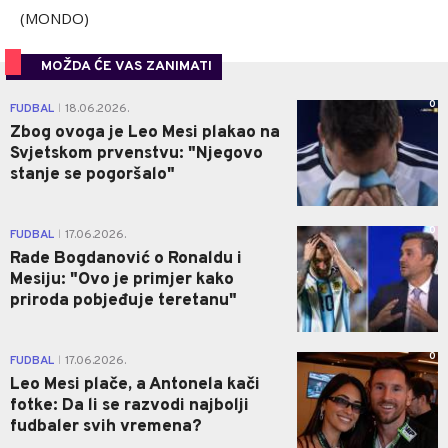
(MONDO)
MOŽDA ĆE VAS ZANIMATI
0
FUDBAL
18.06.2026.
|
Zbog ovoga je Leo Mesi plakao na
Svjetskom prvenstvu: "Njegovo
stanje se pogoršalo"
0
FUDBAL
17.06.2026.
|
Rade Bogdanović o Ronaldu i
Mesiju: "Ovo je primjer kako
priroda pobjeđuje teretanu"
0
FUDBAL
17.06.2026.
|
Leo Mesi plače, a Antonela kači
fotke: Da li se razvodi najbolji
fudbaler svih vremena?