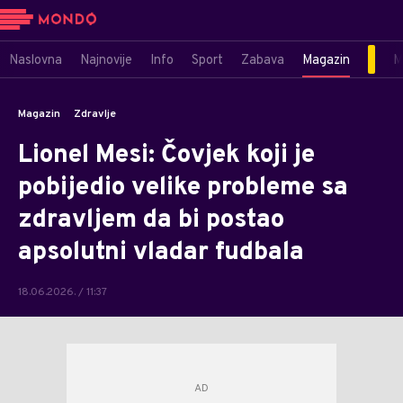
Naslovna
Najnovije
Info
Sport
Zabava
Magazin
M
Magazin
Zdravlje
Lionel Mesi: Čovjek koji je
pobijedio velike probleme sa
zdravljem da bi postao
apsolutni vladar fudbala
18.06.2026. / 11:37