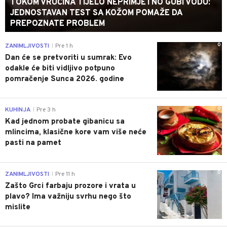
TOKOM VRUĆINA TIJELO NEPRIMJETNO GUBI VODU:
JEDNOSTAVAN TEST SA KOŽOM POMAŽE DA
PREPOZNATE PROBLEM
0
ZANIMLJIVOSTI
Pre 1 h
|
Dan će se pretvoriti u sumrak: Evo
odakle će biti vidljivo potpuno
pomračenje Sunca 2026. godine
0
KUHINJA
Pre 3 h
|
Kad jednom probate gibanicu sa
mlincima, klasične kore vam više neće
pasti na pamet
0
ZANIMLJIVOSTI
Pre 11 h
|
Zašto Grci farbaju prozore i vrata u
plavo? Ima važniju svrhu nego što
mislite