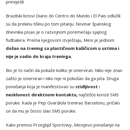
primijetili.
Brazilski listovi Diario do Centro do Mundo i El Pais odlučili
su da prekinu tišinu po tom pitanju. Novinar španskog
dnevnika pisao je o razvojnom poremećaju sjajnog
fudbalera. Prema njegovom izvještaju, Mesi je jednom
došao na trening sa plastičnom kašičicom u ustima i
nije je vadio do kraja treninga.
Bio je to način da pokaže koliko je iznerviran. Niko nije znao
zašto je iznerviran i niko nije ni pokušao da ga pita. Druga
ponašanja koja je manifestovao su
stidljivost
i
nesklonost direktnom kontaktu,
najčešće koristi SMS
poruke. Kada je Pep Gvardiola trenirao Barselonu, pričalo
se da mu je često slao SMS poruke.
Kako prenosi Przegląd Sportowy, Mesijevo ponašanje na