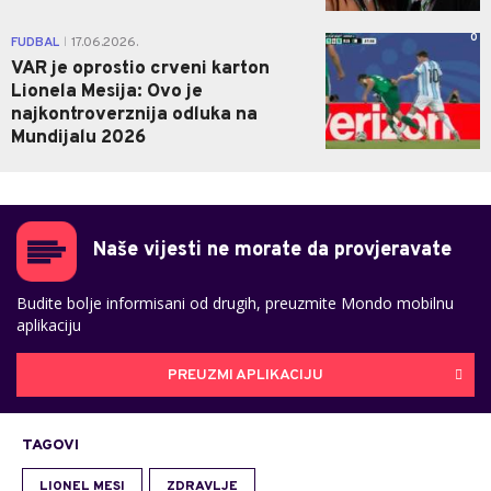
0
FUDBAL
17.06.2026.
|
VAR je oprostio crveni karton
Lionela Mesija: Ovo je
najkontroverznija odluka na
Mundijalu 2026
Naše vijesti ne morate da provjeravate
Budite bolje informisani od drugih, preuzmite Mondo mobilnu
aplikaciju
PREUZMI APLIKACIJU
TAGOVI
LIONEL MESI
ZDRAVLJE