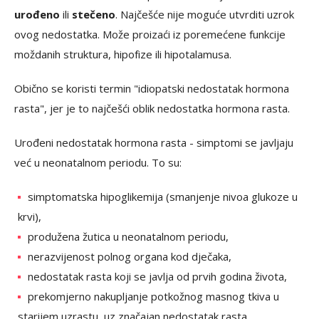
urođeno
ili
stečeno
. Najčešće nije moguće utvrditi uzrok
ovog nedostatka. Može proizaći iz poremećene funkcije
moždanih struktura, hipofize ili hipotalamusa.
Obično se koristi termin "idiopatski nedostatak hormona
rasta", jer je to najčešći oblik nedostatka hormona rasta.
Urođeni nedostatak hormona rasta - simptomi se javljaju
već u neonatalnom periodu. To su:
simptomatska hipoglikemija (smanjenje nivoa glukoze u
krvi),
produžena žutica u neonatalnom periodu,
nerazvijenost polnog organa kod dječaka,
nedostatak rasta koji se javlja od prvih godina života,
prekomjerno nakupljanje potkožnog masnog tkiva u
starijem uzrastu, uz značajan nedostatak rasta,