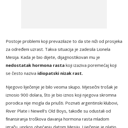
Postoje problemi koji prevazilaze to da ste niži od prosjeka
za određeni uzrast. Takva situacija je zadesila Lionela
Mesija. Kada je bio dijete, dijagnostikovan mu je
nedostatak hormona rasta
koji izaziva poremećaj koji
se često naziva
idiopatski nizak rast.
Njegovo liječenje je bilo veoma skupo. Mjesečni trošak je
iznosio 900 dolara, što je bio iznos koji njegova skromna
porodica nije mogla da priušti. Poznati argentinski klubovi,
River Plate i Newell's Old Boys, takođe su odustali od
finansiranja troškova davanja hormona rasta mladom
igraču, uprkos obećanju datom Mesiju. Liječenje je platio