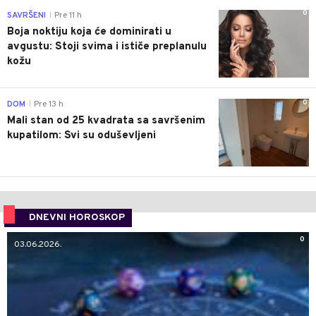
0
SAVRŠENI
Pre 11 h
|
Boja noktiju koja će dominirati u
avgustu: Stoji svima i ističe preplanulu
kožu
0
DOM
Pre 13 h
|
Mali stan od 25 kvadrata sa savršenim
kupatilom: Svi su oduševljeni
DNEVNI HOROSKOP
0
03.06.2026.