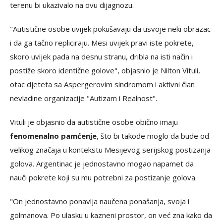
terenu bi ukazivalo na ovu dijagnozu.
"Autistične osobe uvijek pokušavaju da usvoje neki obrazac
i da ga tačno repliciraju. Mesi uvijek pravi iste pokrete,
skoro uvijek pada na desnu stranu, dribla na isti način i
postiže skoro identične golove", objasnio je Nilton Vituli,
otac djeteta sa Aspergerovim sindromom i aktivni član
nevladine organizacije "Autizam i Realnost".
Vituli je objasnio da autistične osobe obično imaju
fenomenalno pamćenje
, što bi takođe moglo da bude od
velikog značaja u kontekstu Mesijevog serijskog postizanja
golova. Argentinac je jednostavno mogao napamet da
nauči pokrete koji su mu potrebni za postizanje golova.
"On jednostavno ponavlja naučena ponašanja, svoja i
golmanova. Po ulasku u kazneni prostor, on već zna kako da