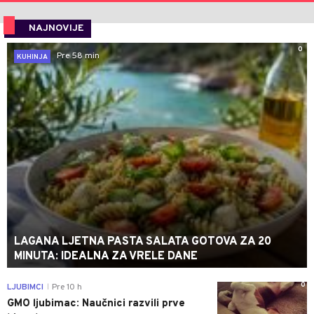
NAJNOVIJE
0
Pre 58 min
KUHINJA
LAGANA LJETNA PASTA SALATA GOTOVA ZA 20
MINUTA: IDEALNA ZA VRELE DANE
0
LJUBIMCI
Pre 10 h
|
GMO ljubimac: Naučnici razvili prve