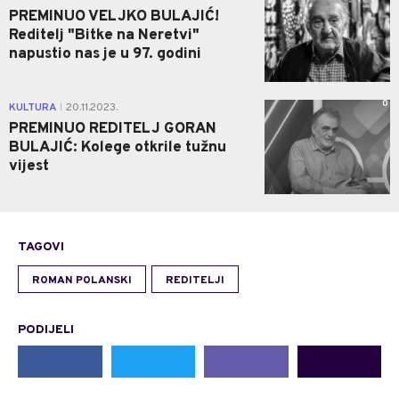
PREMINUO VELJKO BULAJIĆ!
Reditelj "Bitke na Neretvi"
napustio nas je u 97. godini
0
KULTURA
20.11.2023.
|
PREMINUO REDITELJ GORAN
BULAJIĆ: Kolege otkrile tužnu
vijest
TAGOVI
ROMAN POLANSKI
REDITELJI
PODIJELI