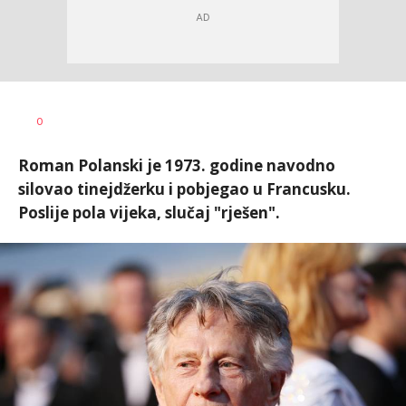
Dragana
AUTOR
0
Tomašević
Roman Polanski je 1973. godine navodno
silovao tinejdžerku i pobjegao u Francusku.
Poslije pola vijeka, slučaj "rješen".