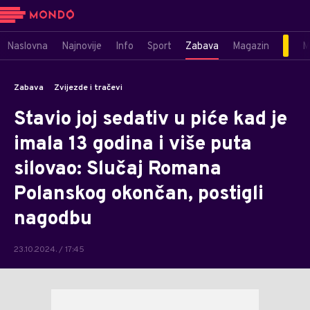
Naslovna
Najnovije
Info
Sport
Zabava
Magazin
M
Zabava
Zvijezde i tračevi
Stavio joj sedativ u piće kad je
imala 13 godina i više puta
silovao: Slučaj Romana
Polanskog okončan, postigli
nagodbu
23.10.2024. / 17:45