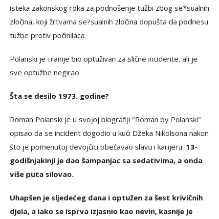
isteka zakonskog roka za podnošenje tužbi zbog se*sualnih
zločina, koji žrtvama se?sualnih zločina dopušta da podnesu
tužbe protiv počinilaca.
Polanski je i ranije bio optuživan za slične incidente, ali je
sve optužbe negirao.
Šta se desilo 1973. godine?
Roman Polanski je u svojoj biografiji "Roman by Polanski"
opisao da se incident dogodio u kući Džeka Nikolsona nakon
što je pomenutoj devojčici obećavao slavu i karijeru.
13-
godišnjakinji je dao šampanjac sa sedativima, a onda
više puta silovao.
Uhapšen je sljedećeg dana i optužen za šest krivičnih
djela, a iako se isprva izjasnio kao nevin, kasnije je