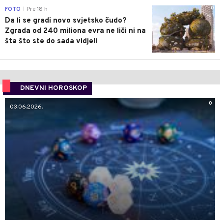
0
FOTO
Pre 18 h
|
Da li se gradi novo svjetsko čudo?
Zgrada od 240 miliona evra ne liči ni na
šta što ste do sada vidjeli
DNEVNI HOROSKOP
0
03.06.2026.