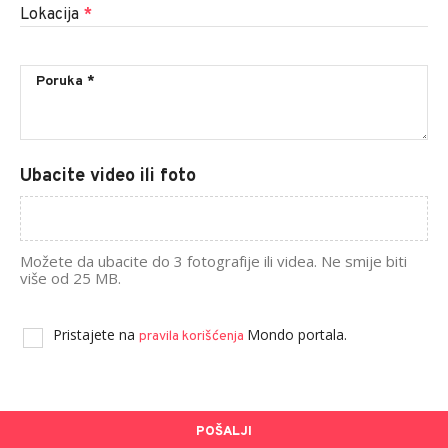
Lokacija
*
Ubacite video ili foto
Možete da ubacite do 3 fotografije ili videa. Ne smije biti
više od 25 MB.
Pristajete na
Mondo portala.
pravila korišćenja
POŠALJI