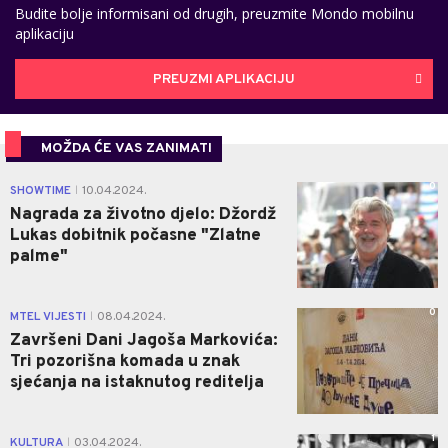
Budite bolje informisani od drugih, preuzmite Mondo mobilnu
aplikaciju
PREUZMI APLIKACIJU
MOŽDA ĆE VAS ZANIMATI
0
SHOWTIME
10.04.2024.
|
Nagrada za životno djelo: Džordž
Lukas dobitnik počasne "Zlatne
palme"
0
MTEL VIJESTI
08.04.2024.
|
Završeni Dani Jagoša Markovića:
Tri pozorišna komada u znak
sjećanja na istaknutog reditelja
1
KULTURA
03.04.2024.
|