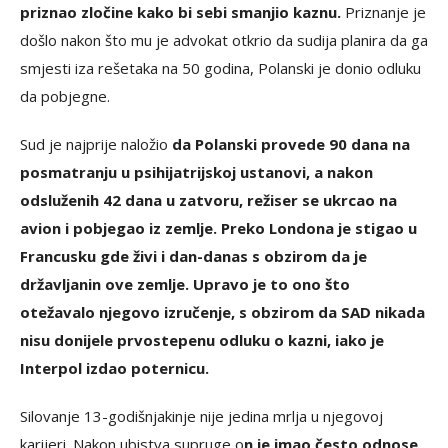
priznao zločine kako bi sebi smanjio kaznu.
Priznanje je
došlo nakon što mu je advokat otkrio da sudija planira da ga
smjesti iza rešetaka na 50 godina, Polanski je donio odluku
da pobjegne.
Sud je najprije naložio
da Polanski provede 90 dana na
posmatranju u psihijatrijskoj ustanovi, a nakon
odsluženih 42 dana u zatvoru, režiser se ukrcao na
avion i pobjegao iz zemlje. Preko Londona je stigao u
Francusku gde živi i dan-danas s obzirom da je
državljanin ove zemlje. Upravo je to ono što
otežavalo njegovo izručenje, s obzirom da SAD nikada
nisu donijele prvostepenu odluku o kazni, iako je
Interpol izdao poternicu.
Silovanje 13-godišnjakinje nije jedina mrlja u njegovoj
karijeri. Nakon ubistva supruge o
n je imao često odnose