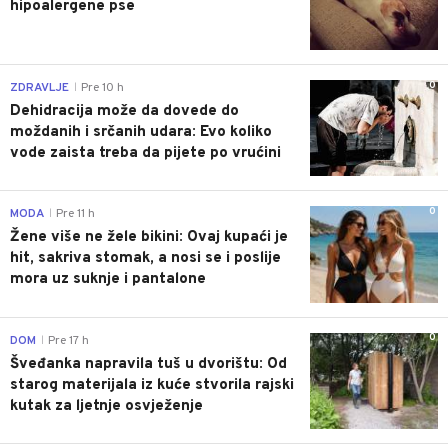
hipoalergene pse
0
ZDRAVLJE
Pre 10 h
|
Dehidracija može da dovede do
moždanih i srčanih udara: Evo koliko
vode zaista treba da pijete po vrućini
0
MODA
Pre 11 h
|
Žene više ne žele bikini: Ovaj kupaći je
hit, sakriva stomak, a nosi se i poslije
mora uz suknje i pantalone
0
DOM
Pre 17 h
|
Šveđanka napravila tuš u dvorištu: Od
starog materijala iz kuće stvorila rajski
kutak za ljetnje osvježenje