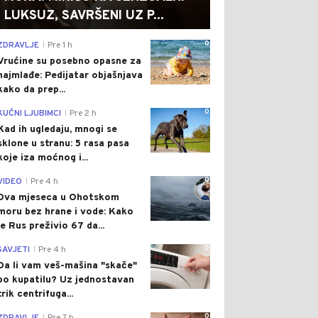
LUKSUZ, SAVRŠENI UZ P...
0
ZDRAVLJE
Pre 1 h
|
Vrućine su posebno opasne za
najmlađe: Pedijatar objašnjava
kako da prep...
0
KUĆNI LJUBIMCI
Pre 2 h
|
Kad ih ugledaju, mnogi se
sklone u stranu: 5 rasa pasa
koje iza moćnog i...
0
VIDEO
Pre 4 h
|
Dva mjeseca u Ohotskom
moru bez hrane i vode: Kako
je Rus preživio 67 da...
0
SAVJETI
Pre 4 h
|
Da li vam veš-mašina "skače"
po kupatilu? Uz jednostavan
trik centrifuga...
0
|