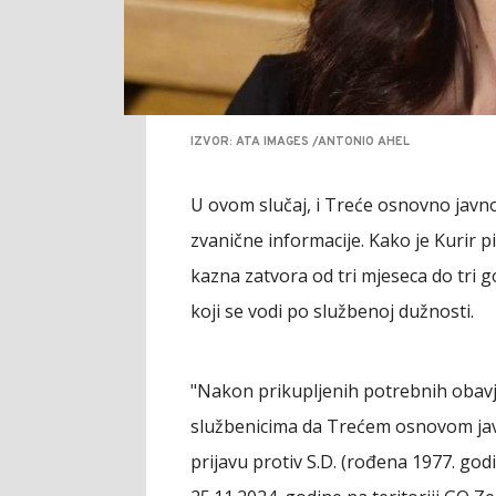
IZVOR: ATA IMAGES /ANTONIO AHEL
U ovom slučaj, i Treće osnovno javno t
zvanične informacije. Kako je Kurir p
kazna zatvora od tri mjeseca do tri 
koji se vodi po službenoj dužnosti.
"Nakon prikupljenih potrebnih obavješ
službenicima da Trećem osnovom ja
prijavu protiv S.D. (rođena 1977. go