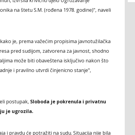
emun, izvršila krivično djelo Ugrožavanje
konika na štetu S.M. (rođena 1978. godine)", naveli
 kako je, prema važećim propisima javnotužilačka
etresa pred sudijom, zatvorena za javnost, shodno
jima može biti obaveštena isključivo nakon što
dnje i pravilno utvrdi činjenicno stanje",
veli postupak,
Sloboda je pokrenula i privatnu
ju je ugrozila.
ja i pravdu će potražiti na sudu. Situacija nije bila