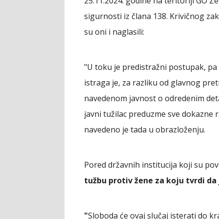
25.11.2024. godine na teritoriji GO Z
sigurnosti iz člana 138. Krivičnog za
su oni i naglasili:
"U toku je predistražni postupak, pa
istraga je, za razliku od glavnog pr
navedenom javnost o odredenim detal
javni tužilac preduzme sve dokazne ra
navedeno je tada u obrazloženju.
Pored državnih institucija koji su po
tužbu protiv žene za koju tvrdi da 
"
Sloboda će ovaj slučaj isterati do kra