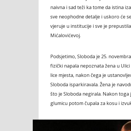
naivna i sad teži ka tome da istina iz
sve neophodne detalje i uskoro će se 
vjeruje u institucije i sve je prepust
Mićalovićevoj.
Podsjetimo, Sloboda je 25. novembra p
fizički napala nepoznata žena u Ulici 
lice mjesta, nakon čega je ustanovlj
Sloboda isparkiravala. Žena je navod
što je Sloboda negirala. Nakon toga 
glumicu potom čupala za kosu i izvukl