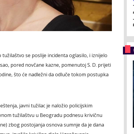
užilaštvo se poslije incidenta oglasilo, i iznijelo
isao, pored novčane kazne, pomenutoj S. D. prijeti
godine, što će nadležni da odluče tokom postupka
tenja, javni tužilac je naložio policijskim
vnom tužilaštvu u Beogradu podnesu krivičnu
dine) zbog postojanja osnova sumnje da je dana