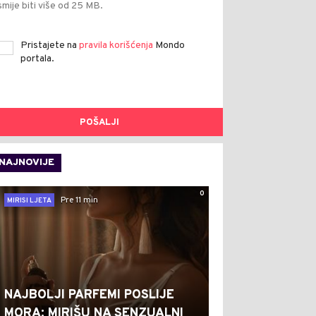
smije biti više od 25 MB.
Pristajete na
pravila korišćenja
Mondo
portala.
POŠALJI
NAJNOVIJE
0
Pre 11 min
MIRISI LJETA
NAJBOLJI PARFEMI POSLIJE
MORA: MIRIŠU NA SENZUALNI