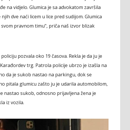
ađe na vidjelo. Glumica je sa advokatom završila
njih dve naći licem u lice pred sudijom. Glumica
ila svom pravnom timu", priča naš izvor blizak
oliciju pozvala oko 19 časova. Rekla je da ju je
Karađordev trg. Patrola policije ubrzo je izašla na
eno da je sukob nastao na parkingu, dok se
no pitala glumicu zašto ju je udarila automobilom,
je nastao sukob, odnosno prijavljena žena je
a iz vozila.