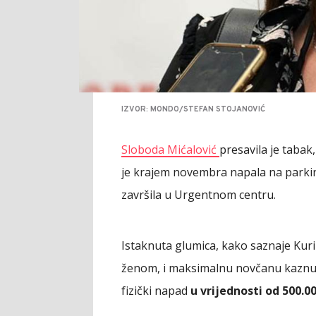
IZVOR: MONDO/STEFAN STOJANOVIĆ
Sloboda Mićalović
presavila je tabak,
je krajem novembra napala na parki
završila u Urgentnom centru.
Istaknuta glumica, kako saznaje Kur
ženom, i maksimalnu novčanu kaznu z
fizički napad
u vrijednosti od 500.0