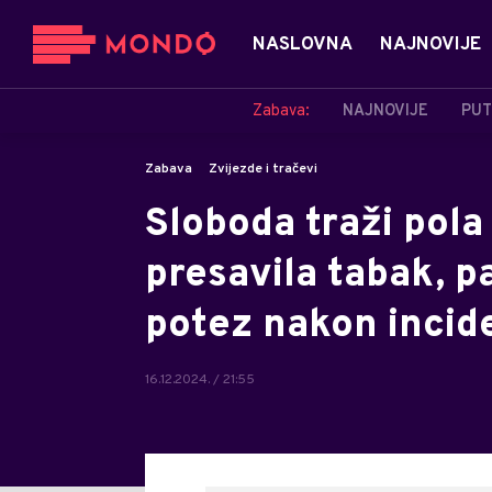
NASLOVNA
NAJNOVIJE
Zabava:
NAJNOVIJE
PUT
Zabava
Zvijezde i tračevi
Sloboda traži pola
presavila tabak, p
potez nakon incid
16.12.2024. / 21:55