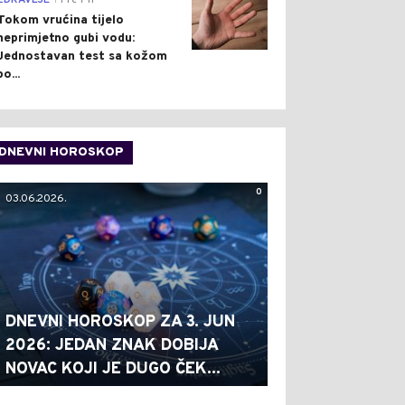
ZDRAVLJE
Pre 7 h
Tokom vrućina tijelo
neprimjetno gubi vodu:
Jednostavan test sa kožom
po...
DNEVNI HOROSKOP
0
03.06.2026.
DNEVNI HOROSKOP ZA 3. JUN
2026: JEDAN ZNAK DOBIJA
NOVAC KOJI JE DUGO ČEK...