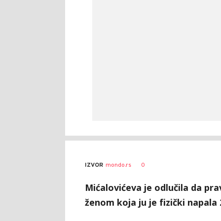
0
IZVOR
mondo.rs
Mićalovićeva je odlučila da pra
ženom koja ju je fizički napa