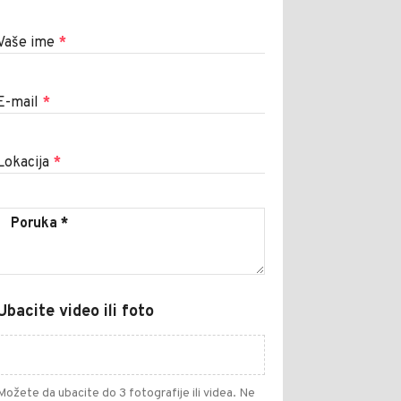
Vaše ime
*
E-mail
*
Lokacija
*
Ubacite video ili foto
Možete da ubacite do 3 fotografije ili videa. Ne