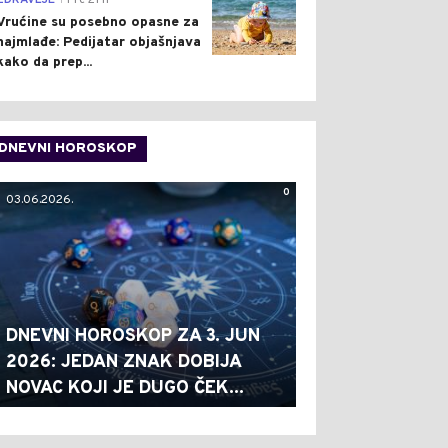
ZDRAVLJE
Pre 21 h
Vrućine su posebno opasne za
najmlađe: Pedijatar objašnjava
kako da prep...
DNEVNI HOROSKOP
0
03.06.2026.
DNEVNI HOROSKOP ZA 3. JUN
2026: JEDAN ZNAK DOBIJA
NOVAC KOJI JE DUGO ČEK...