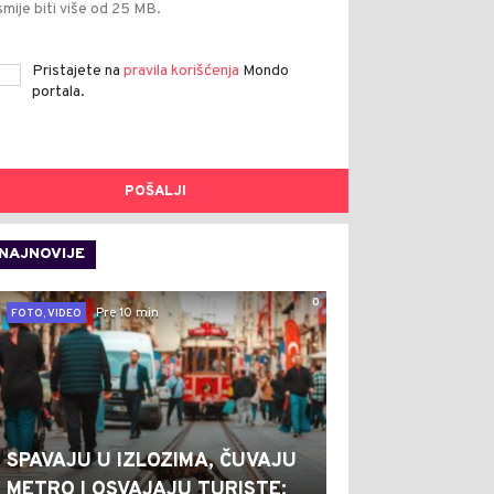
smije biti više od 25 MB.
Pristajete na
pravila korišćenja
Mondo
portala.
POŠALJI
NAJNOVIJE
0
Pre 10 min
FOTO, VIDEO
SPAVAJU U IZLOZIMA, ČUVAJU
METRO I OSVAJAJU TURISTE: