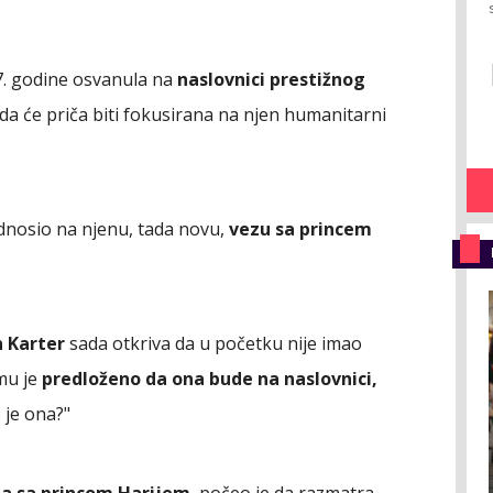
. godine osvanula na
naslovnici prestižnog
e da će priča biti fokusirana na njen humanitarni
odnosio na njenu, tada novu,
vezu sa princem
n Karter
sada otkriva da u početku nije imao
mu je
predloženo da ona bude na naslovnici,
 je ona?"
a sa princom Harijem
, počeo je da razmatra