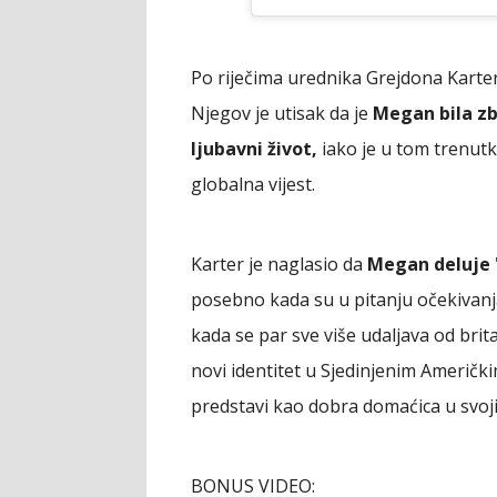
Po riječima urednika Grejdona Karte
Njegov je utisak da je
Megan bila zb
ljubavni život,
iako je u tom trenutku
globalna vijest.
Karter je naglasio da
Megan deluje "
posebno kada su u pitanju očekivanja 
kada se par sve više udaljava od brit
novi identitet u Sjedinjenim Američ
predstavi kao dobra domaćica u svoji
BONUS VIDEO: