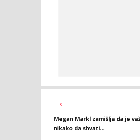
Jasmina
AUTOR
0
Glišić
Megan Markl zamišlja da je va
nikako da shvati...