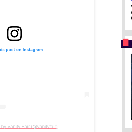
his post on Instagram
 by Vanity Fair (@vanityfair)