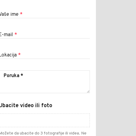
Vaše ime
*
E-mail
*
Lokacija
*
Ubacite video ili foto
Možete da ubacite do 3 fotografije ili videa. Ne