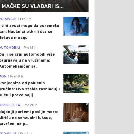
MAČKE SU VLADARI IS...
0
ZDRAVLJE
Pre 2 h
|
I tihi zvuci mogu da poremete
san: Naučnici otkrili šta se
dešava mozgu
0
AUTOMOBILI
Pre 15 h
|
Da li se crni automobili više
zagrijavaju na vrućinama:
Automehaničar sa...
0
DOM
Pre 19 h
|
Pobjegnite od paklenih
vrućina: Ova stabla rashlađuju
kuću i prave najlj...
0
MIRISI LJETA
Pre 20 h
|
Najbolji parfemi poslije mora:
Mirišu na senzualni luksuz,
savršeni uz p...
0
|