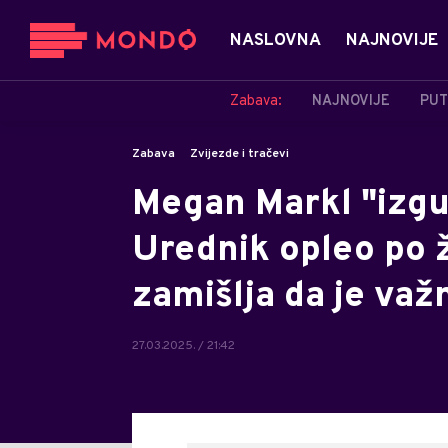
NASLOVNA
NAJNOVIJE
Zabava:
NAJNOVIJE
PUT
Zabava
Zvijezde i tračevi
Megan Markl "izgu
Urednik opleo po ž
zamišlja da je važ
27.03.2025. / 21:42