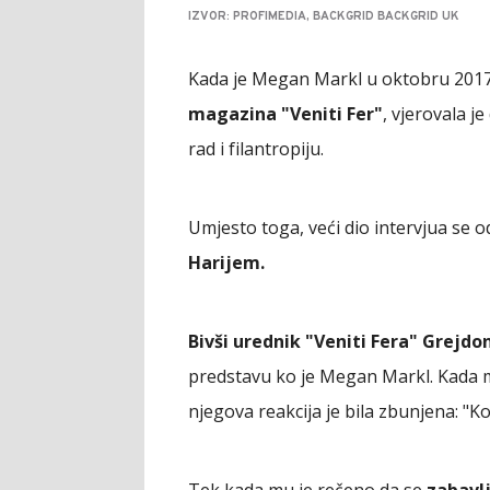
IZVOR: PROFIMEDIA, BACKGRID BACKGRID UK
Kada je Megan Markl u oktobru 2017
magazina "Veniti Fer"
, vjerovala j
rad i filantropiju.
Umjesto toga, veći dio intervjua se 
Harijem.
Bivši urednik "Veniti Fera" Grejdo
predstavu ko je Megan Markl. Kada 
njegova reakcija je bila zbunjena: "Ko
Tek kada mu je rečeno da se
zabavlj