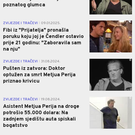
poznatog glumca
0
ZVIJEZDE I TRAČEVI
09.01.2025.
|
Fibi iz "Prijatelja" pronašla
poruku koju joj je Čendler ostavio
prije 21 godinu: "Zaboravila sam
na nju"
0
ZVIJEZDE I TRAČEVI
31.08.2024.
|
Pušten iz zatvora: Doktor
optužen za smrt Metjua Perija
priznao krivicu
0
ZVIJEZDE I TRAČEVI
19.08.2024.
|
Asistent Metjua Perija na droge
potrošio 55.000 dolara: Na
zadnjem sjedištu auta spiskali
bogatstvo