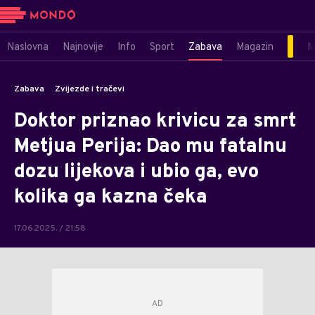
Naslovna
Najnovije
Info
Sport
Zabava
Magazin
M
Zabava
Zvijezde i tračevi
Doktor priznao krivicu za smrt
Metjua Perija: Dao mu fatalnu
dozu lijekova i ubio ga, evo
kolika ga kazna čeka
17.06.2025. / 21:58