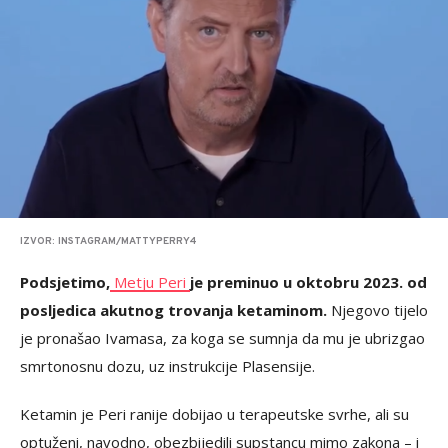
IZVOR: INSTAGRAM/MATTYPERRY4
Podsjetimo,
Metju Peri
je preminuo u oktobru 2023. od
posljedica akutnog trovanja ketaminom.
Njegovo tijelo
je pronašao Ivamasa, za koga se sumnja da mu je ubrizgao
smrtonosnu dozu, uz instrukcije Plasensije.
Ketamin je Peri ranije dobijao u terapeutske svrhe, ali su
optuženi, navodno, obezbijedili supstancu mimo zakona – i