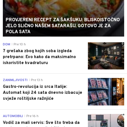
PROVJERENI RECEPT ZA ŠAKŠUKU: BLISKOISTOČNO
JELO SLIČNO NAŠEM SATARAŠU, GOTOVO JE ZA
POLA SATA
0
DOM
Pre 10 h
|
7 grešaka zbog kojih soba izgleda
pretrpano: Evo kako da maksimalno
iskoristite kvadraturu
0
ZANIMLJIVOSTI
Pre 13 h
|
Gastro-revolucija iz srca Italije:
Automat koji 24 sata dnevno izbacuje
svježe roštiljske ražnjiće
0
AUTOMOBILI
Pre 16 h
|
Vodič za mali servis: Sve što treba da