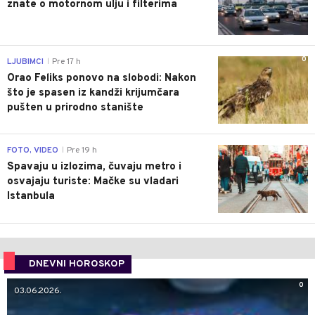
znate o motornom ulju i filterima
0
LJUBIMCI
Pre 17 h
|
Orao Feliks ponovo na slobodi: Nakon
što je spasen iz kandži krijumčara
pušten u prirodno stanište
0
FOTO, VIDEO
Pre 19 h
|
Spavaju u izlozima, čuvaju metro i
osvajaju turiste: Mačke su vladari
Istanbula
DNEVNI HOROSKOP
0
03.06.2026.