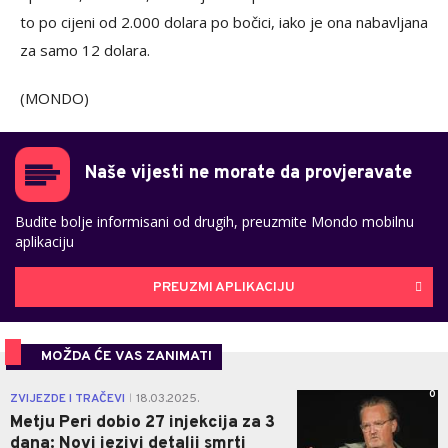
to po cijeni od 2.000 dolara po bočici, iako je ona nabavljana
za samo 12 dolara.
(MONDO)
Naše vijesti ne morate da provjeravate
Budite bolje informisani od drugih, preuzmite Mondo mobilnu
aplikaciju
PREUZMI APLIKACIJU
MOŽDA ĆE VAS ZANIMATI
0
ZVIJEZDE I TRAČEVI
18.03.2025.
|
Metju Peri dobio 27 injekcija za 3
dana: Novi jezivi detalji smrti