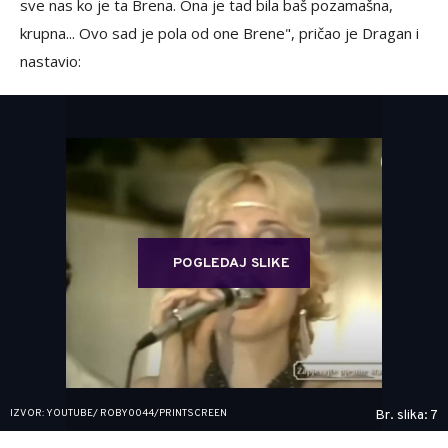
sve nas ko je ta Brena. Ona je tad bila baš pozamašna,
krupna... Ovo sad je pola od one Brene", pričao je Dragan i
nastavio:
POGLEDAJ SLIKE
IZVOR: YOUTUBE/ ROBY0044/PRINTSCREEN
Br. slika: 7