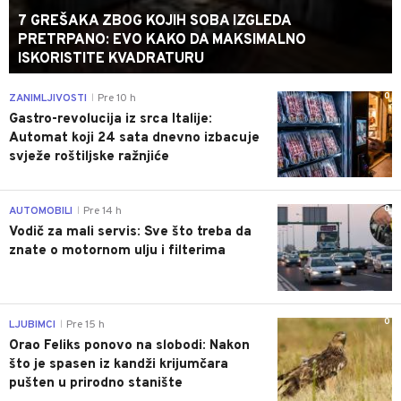
7 GREŠAKA ZBOG KOJIH SOBA IZGLEDA
PRETRPANO: EVO KAKO DA MAKSIMALNO
ISKORISTITE KVADRATURU
0
ZANIMLJIVOSTI
Pre 10 h
|
Gastro-revolucija iz srca Italije:
Automat koji 24 sata dnevno izbacuje
svježe roštiljske ražnjiće
0
AUTOMOBILI
Pre 14 h
|
Vodič za mali servis: Sve što treba da
znate o motornom ulju i filterima
0
LJUBIMCI
Pre 15 h
|
Orao Feliks ponovo na slobodi: Nakon
što je spasen iz kandži krijumčara
pušten u prirodno stanište