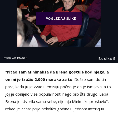
POGLEDAJ SLIKE
IZVOR: ATA IMAGES
Br. slika: 5
"
Pitao sam Minimaksa da Brena gostuje kod njega, a
on mi je tražio 2.000 maraka za to
. Došao sam do tih
para, kada ju je zvao u emisiju počeo je da je ismijava, a to
joj je donijelo više popularnosti nego bilo šta drugo. Lepa
Brena je stvorila samu sebe, nije nju Minimaks proslavio",
rekao je Zahar prije nekoliko godina u jednom intervjuu.