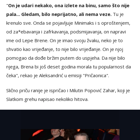
"
On je udari nekako, ona izlete na binu, samo što nije
pala... Gledam, bilo neprijatno, ali nema veze.
Tu je
krenulo sve. Onda se pojavljuje Minimaks i s oproštenjem,
od za*ebavanja i zafrkavanja, podsmijavanja, on napravi
ime od Lepe Brene. On je imao svoju žvaku, neko je to
shvatio kao vrijeđanje, to nije bilo vrijeđanje. On je njoj
pomogao da dođe bržim putem do uspjeha. Da nije bilo
njega, Brena bi još deset godina morala tu popularnost da
čeka", rekao je Aleksandrić u emisiji "Pričaonica".
Slično priču ranije je ispričao i Milutin Popović Zahar, koji je
Slatkom grehu napisao nekoliko hitova.