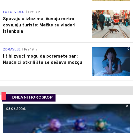
0
FOTO, VIDEO
Pre 17 h
|
Spavaju u izlozima, čuvaju metro i
osvajaju turiste: Mačke su vladari
Istanbula
0
ZDRAVLJE
Pre 19 h
|
I tihi zvuci mogu da poremete san:
Naučnici otkrili šta se dešava mozgu
DNEVNI HOROSKOP
0
03.06.2026.