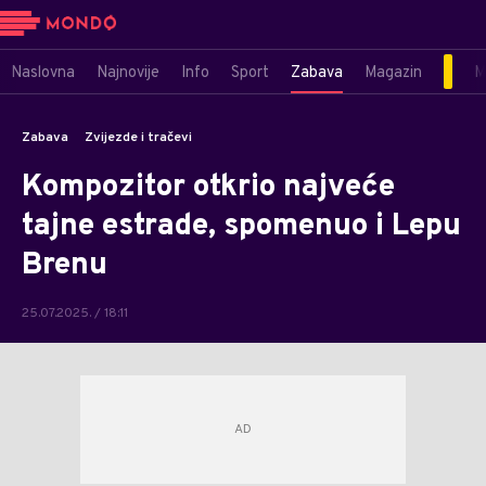
Naslovna
Najnovije
Info
Sport
Zabava
Magazin
M
Zabava
Zvijezde i tračevi
Kompozitor otkrio najveće
tajne estrade, spomenuo i Lepu
Brenu
25.07.2025. / 18:11