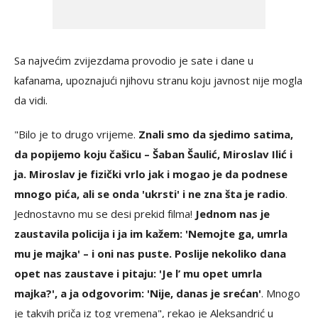
Sa najvećim zvijezdama provodio je sate i dane u
kafanama, upoznajući njihovu stranu koju javnost nije mogla
da vidi.
"Bilo je to drugo vrijeme.
Znali smo da sjedimo satima,
da popijemo koju čašicu – Šaban Šaulić, Miroslav Ilić i
ja. Miroslav je fizički vrlo jak i mogao je da podnese
mnogo pića, ali se onda 'ukrsti' i ne zna šta je radio
.
Jednostavno mu se desi prekid filma!
Jednom nas je
zaustavila policija i ja im kažem: 'Nemojte ga, umrla
mu je majka' – i oni nas puste. Poslije nekoliko dana
opet nas zaustave i pitaju: 'Je l’ mu opet umrla
majka?', a ja odgovorim: 'Nije, danas je srećan'
. Mnogo
je takvih priča iz tog vremena", rekao je Aleksandrić u