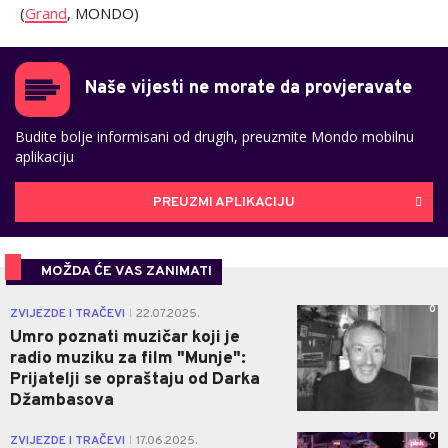
(
Grand
, MONDO)
Naše vijesti ne morate da provjeravate
Budite bolje informisani od drugih, preuzmite Mondo mobilnu
aplikaciju
PREUZMI APLIKACIJU
MOŽDA ĆE VAS ZANIMATI
0
ZVIJEZDE I TRAČEVI
22.07.2025.
|
Umro poznati muzičar koji je
radio muziku za film "Munje":
Prijatelji se opraštaju od Darka
Džambasova
0
ZVIJEZDE I TRAČEVI
17.06.2025.
|