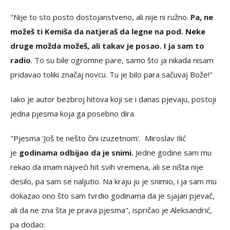
"Nije to sto posto dostojanstveno, ali nije ni ružno.
Pa, ne
možeš ti Kemiša da natjeraš da legne na pod. Neke
druge možda možeš, ali takav je posao. I ja sam to
radio
. To su bile ogromne pare, samo što ja nikada nisam
pridavao toliki značaj novcu. Tu je bilo para sačuvaj Bože!"
Iako je autor bezbroj hitova koji se i danas pjevaju, postoji
jedna pjesma koja ga posebno dira.
"Pjesma 'Još te nešto čini izuzetnom'. Miroslav Ilić
je
godinama odbijao da je snimi.
Jedne godine sam mu
rekao da imam najveći hit svih vremena, ali se ništa nije
desilo, pa sam se naljutio. Na kraju ju je snimio, i ja sam mu
dokazao ono što sam tvrdio godinama da je sjajan pjevač,
ali da ne zna šta je prava pjesma", ispričao je Aleksandrić,
pa dodao: