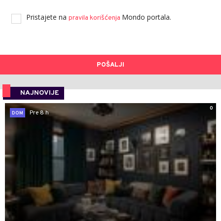
Pristajete na
Mondo portala.
pravila korišćenja
POŠALJI
NAJNOVIJE
0
Pre 8 h
DOM