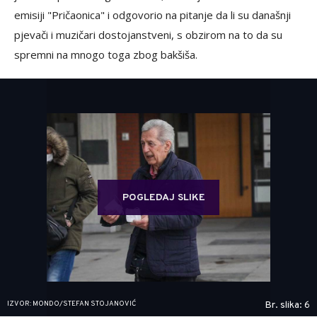
emisiji "Pričaonica" i odgovorio na pitanje da li su današnji
pjevači i muzičari dostojanstveni, s obzirom na to da su
spremni na mnogo toga zbog bakšiša.
POGLEDAJ SLIKE
IZVOR: MONDO/STEFAN STOJANOVIĆ
Br. slika: 6