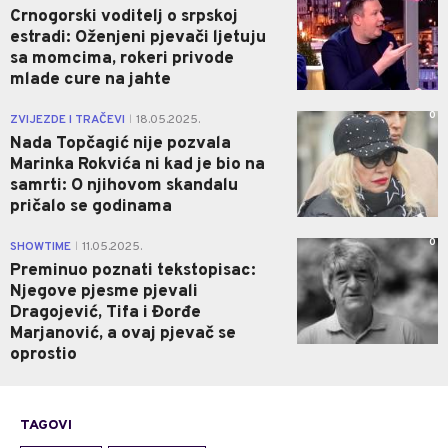
Crnogorski voditelj o srpskoj
estradi: Oženjeni pjevači ljetuju
sa momcima, rokeri privode
mlade cure na jahte
0
ZVIJEZDE I TRAČEVI
18.05.2025.
|
Nada Topčagić nije pozvala
Marinka Rokvića ni kad je bio na
samrti: O njihovom skandalu
pričalo se godinama
0
SHOWTIME
11.05.2025.
|
Preminuo poznati tekstopisac:
Njegove pjesme pjevali
Dragojević, Tifa i Đorđe
Marjanović, a ovaj pjevač se
oprostio
TAGOVI