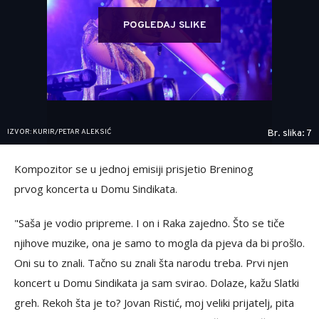
POGLEDAJ SLIKE
IZVOR: KURIR/PETAR ALEKSIĆ
Br. slika: 7
Kompozitor se u jednoj emisiji prisjetio Breninog
prvog koncerta u Domu Sindikata.
"Saša je vodio pripreme. I on i Raka zajedno. Što se tiče
njihove muzike, ona je samo to mogla da pjeva da bi prošlo.
Oni su to znali. Tačno su znali šta narodu treba. Prvi njen
koncert u Domu Sindikata ja sam svirao. Dolaze, kažu Slatki
greh. Rekoh šta je to? Jovan Ristić, moj veliki prijatelj, pita