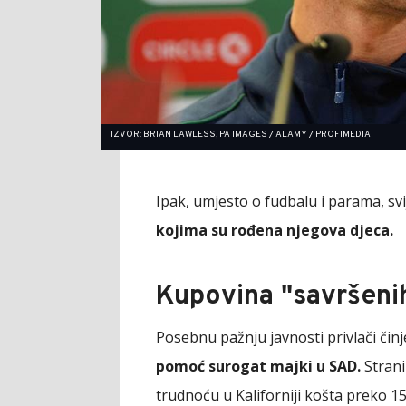
IZVOR: BRIAN LAWLESS, PA IMAGES / ALAMY / PROFIMEDIA
Ipak, umjesto o fudbalu i parama, s
kojima su rođena njegova djeca.
Kupovina "savršenih
Posebnu pažnju javnosti privlači čin
pomoć surogat majki u SAD.
Strani
trudnoću u Kaliforniji košta preko 150