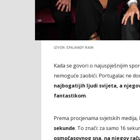
IZVOR: EPA/ANDY RAIN
Kada se govori o najuspješnijim spor
nemoguće zaobići. Portugalac ne dom
najbogatijih ljudi svijeta, a njeg
fantastikom
.
Prema procjenama svjetskih medija,
sekunde
. To znači: za samo 16 sekun
osmočasovnog sna, na njegov raču