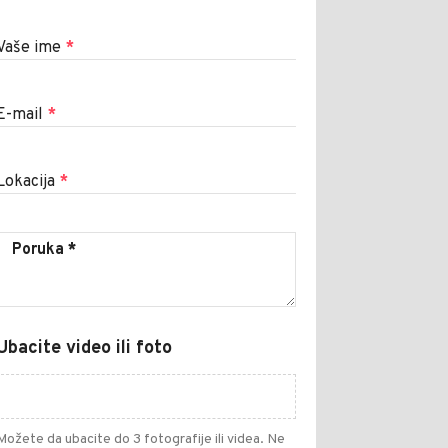
Vaše ime
*
E-mail
*
Lokacija
*
Ubacite video ili foto
Možete da ubacite do 3 fotografije ili videa. Ne