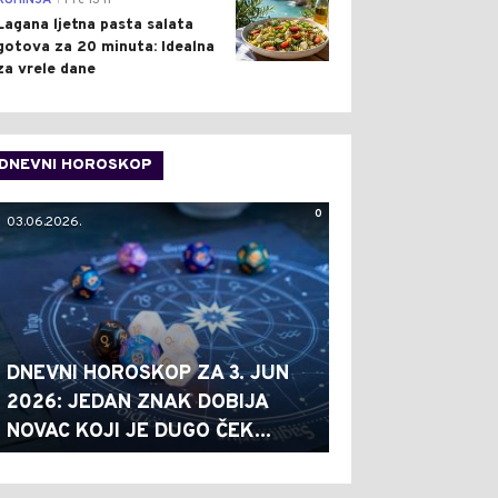
KUHINJA
Pre 13 h
Lagana ljetna pasta salata
gotova za 20 minuta: Idealna
za vrele dane
DNEVNI HOROSKOP
0
03.06.2026.
DNEVNI HOROSKOP ZA 3. JUN
2026: JEDAN ZNAK DOBIJA
NOVAC KOJI JE DUGO ČEK...