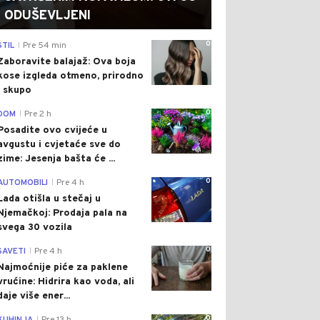
ODUŠEVLJENI
0
STIL
Pre 54 min
|
Zaboravite balajaž: Ova boja
kose izgleda otmeno, prirodno
i skupo
0
DOM
Pre 2 h
|
Posadite ovo cvijeće u
avgustu i cvjetaće sve do
zime: Jesenja bašta će ...
0
AUTOMOBILI
Pre 4 h
|
Lada otišla u stečaj u
Njemačkoj: Prodaja pala na
svega 30 vozila
0
SAVETI
Pre 4 h
|
Najmoćnije piće za paklene
vrućine: Hidrira kao voda, ali
daje više ener...
0
|