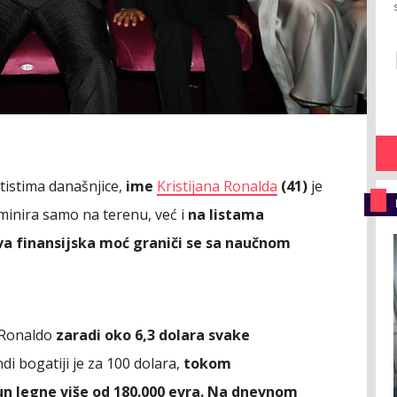
tistima današnjice,
ime
Kristijana Ronalda
(41)
je
inira samo na terenu, već i
na listama
ova finansijska moć graniči se sa naučnom
 Ronaldo
zaradi oko 6,3 dolara svake
di bogatiji je za 100 dolara,
tokom
n legne više od 180.000 evra. Na dnevnom