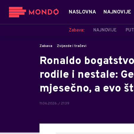
NASLOVNA
NAJNOVIJE
Zabava:
NAJNOVIJE
PUT
Zabava
Zvijezde i tračevi
Ronaldo bogatstvo
rodile i nestale: 
mjesečno, a evo št
11.06.2026. / 21:39