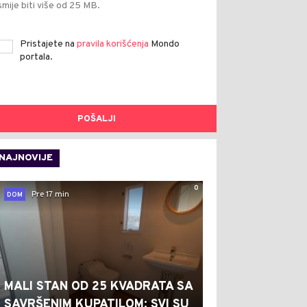
smije biti više od 25 MB.
Pristajete na
pravila korišćenja
Mondo
portala.
POŠALJI
NAJNOVIJE
0
Pre 17 min
DOM
MALI STAN OD 25 KVADRATA SA
SAVRŠENIM KUPATILOM: SVI SU