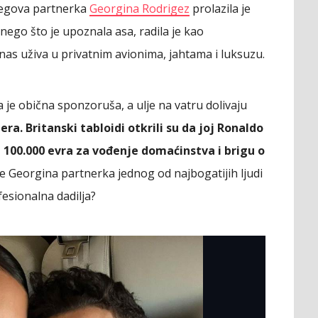
jegova partnerka
Georgina Rodrigez
prolazila je
 nego što je upoznala asa, radila je kao
anas uživa u privatnim avionima, jahtama i luksuzu.
a je obična sponzoruša, a ulje na vatru dolivaju
era. Britanski tabloidi otkrili su da joj Ronaldo
 100.000 evra za vođenje domaćinstva i brigu o
i je Georgina partnerka jednog od najbogatijih ljudi
fesionalna dadilja?