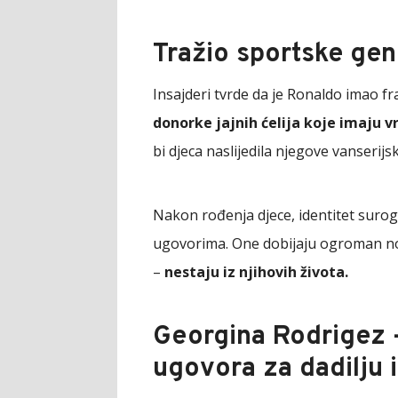
Tražio sportske ge
Insajderi tvrde da je Ronaldo imao f
donorke jajnih ćelija koje imaju v
bi djeca naslijedila njegove vanserijs
Nakon rođenja djece, identitet surog
ugovorima. One dobijaju ogroman nov
–
nestaju iz njihovih života.
Georgina Rodrigez 
ugovora za dadilju i