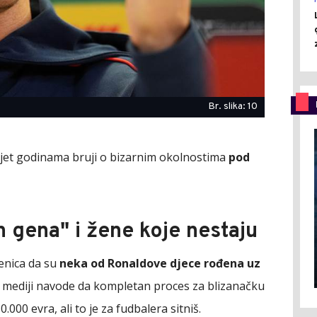
Br. slika: 10
vijet godinama bruji o bizarnim okolnostima
pod
 gena" i žene koje nestaju
jenica da su
neka od Ronaldove djece rođena uz
 mediji navode da kompletan proces za blizanačku
.000 evra, ali to je za fudbalera sitniš.