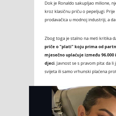
Dok je Ronaldo sakupljao milione, n
kroz klasičnu priču o pepeljugi. Prije
prodavačica u modnoj industriji, a d
Zbog toga je stalno na meti kritika d
priče o "plati" koju prima od partn
mjesečno uplaćuje između 96.000 i
djeci
. Javnost se s pravom pita: da l
svijeta ili samo vrhunski plaćena pro