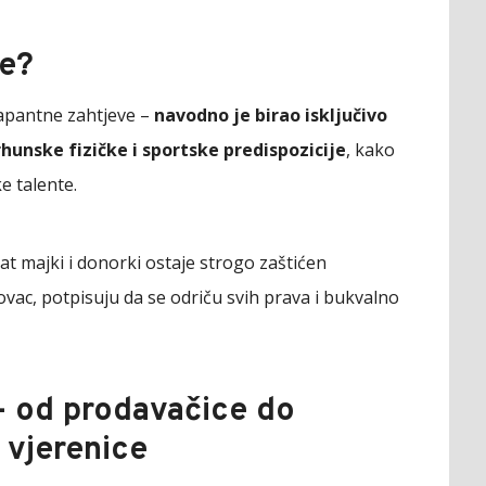
ne?
rapantne zahtjeve –
navodno je birao isključivo
rhunske fizičke i sportske predispozicije
, kako
ke talente.
at majki i donorki ostaje strogo zaštićen
ac, potpisuju da se odriču svih prava i bukvalno
- od prodavačice do
 vjerenice