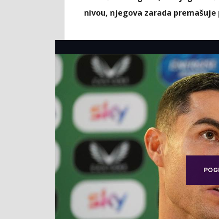
nivou, njegova zarada premašuje p
POG