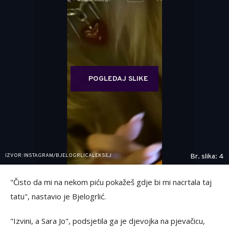
POGLEDAJ SLIKE
IZVOR: INSTAGRAM/BJELOGRLICALEKSEJ
Br. slika: 4
"Čisto da mi na nekom piću pokažeš gdje bi mi nacrtala taj
tatu", nastavio je Bjelogrlić.
"Izvini, a Sara Jo", podsjetila ga je djevojka na pjevačicu,