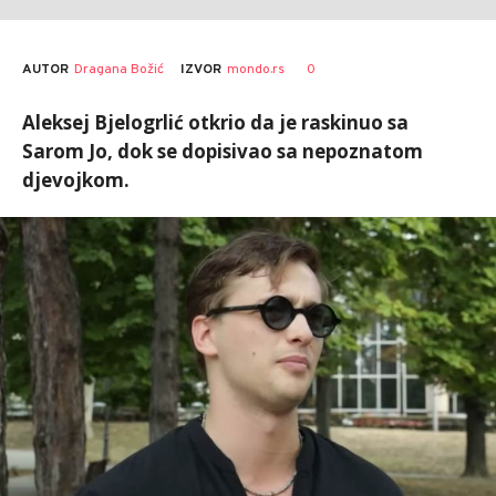
AUTOR
Dragana Božić
0
IZVOR
mondo.rs
Aleksej Bjelogrlić otkrio da je raskinuo sa
Sarom Jo, dok se dopisivao sa nepoznatom
djevojkom.