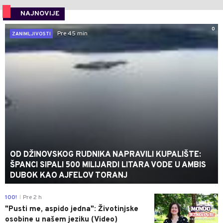
NAJNOVIJE
0
Pre 45 min
ZANIMLJIVOSTI
OD DŽINOVSKOG RUDNIKA NAPRAVILI KUPALIŠTE:
ŠPANCI SIPALI 500 MILIJARDI LITARA VODE U AMBIS
DUBOK KAO AJFELOV TORANJ
0
100!
Pre 2 h
|
"Pusti me, aspido jedna": Životinjske
osobine u našem jeziku (Video)