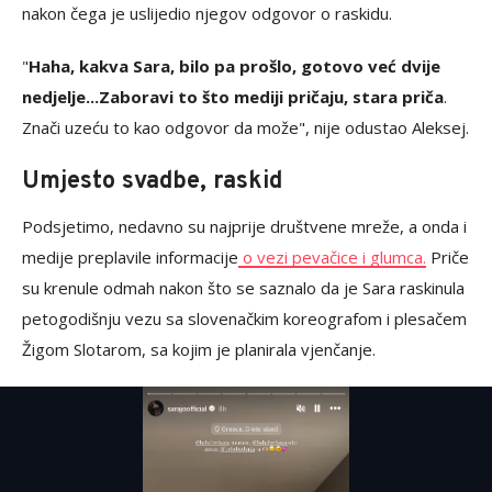
nakon čega je uslijedio njegov odgovor o raskidu.
"
Haha, kakva Sara, bilo pa prošlo, gotovo već dvije
nedjelje...Zaboravi to što mediji pričaju, stara priča
.
Znači uzeću to kao odgovor da može", nije odustao Aleksej.
Umjesto svadbe, raskid
Podsjetimo, nedavno su najprije društvene mreže, a onda i
medije preplavile informacije
o vezi pevačice i glumca.
Priče
su krenule odmah nakon što se saznalo da je Sara raskinula
petogodišnju vezu sa slovenačkim koreografom i plesačem
Žigom Slotarom, sa kojim je planirala vjenčanje.