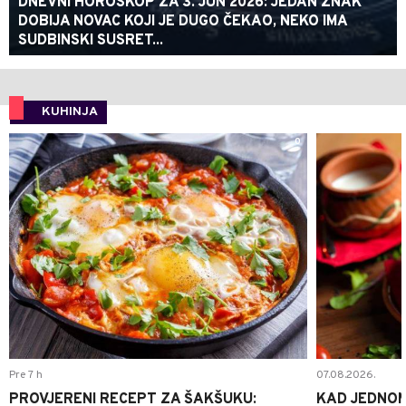
DNEVNI HOROSKOP ZA 3. JUN 2026: JEDAN ZNAK
DOBIJA NOVAC KOJI JE DUGO ČEKAO, NEKO IMA
SUDBINSKI SUSRET...
KUHINJA
0
Pre 7 h
07.08.2026.
PROVJERENI RECEPT ZA ŠAKŠUKU:
KAD JEDNOM