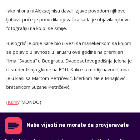
Iako ni ona ni Aleksej nisu davali izjave povodom njihove
ljubavi, priče je potvrdila pjevačica kada je objavila njihovu
fotografiju na kojoj se smije.
Bjelogrlić je prije Sare bio u vezi sa manekenkom sa kojom
se pojavio u javnosti u januaru ove godine na premijeri
filma "Svadba" u Beogradu. Dvadesetdvogodišnja Jelena je
i i studentkinja glume na FDU. Kako su mediji navodili, ona
je u klasi sa Martom Petričević, kćerkom Nele Mihajlović i
bratanicom Suzane Petričević.
(
Kurir
/ MONDO)
Naše vijesti ne morate da provjeravate