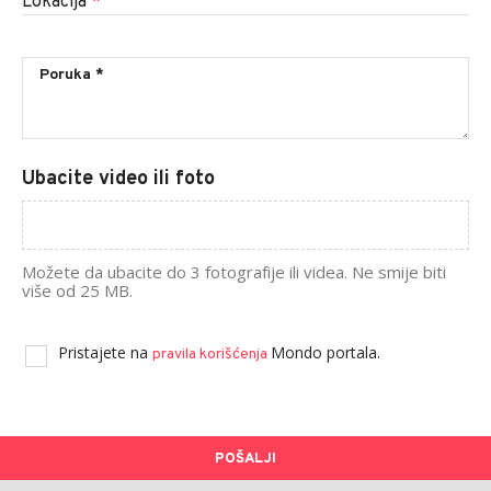
Lokacija
*
Ubacite video ili foto
Možete da ubacite do 3 fotografije ili videa. Ne smije biti
više od 25 MB.
Pristajete na
Mondo portala.
pravila korišćenja
POŠALJI