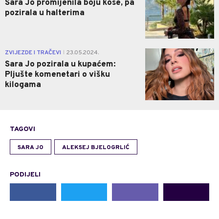
Sara Jo promijenila boju kose, pa
pozirala u halterima
0
ZVIJEZDE I TRAČEVI
23.05.2024.
|
Sara Jo pozirala u kupaćem:
Pljušte komenetari o višku
kilogama
TAGOVI
SARA JO
ALEKSEJ BJELOGRLIĆ
PODIJELI