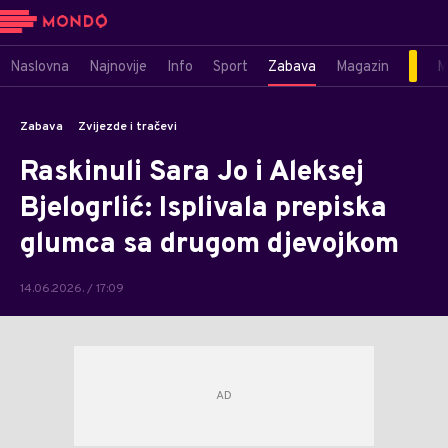
Naslovna
Najnovije
Info
Sport
Zabava
Magazin
M
Zabava
Zvijezde i tračevi
Raskinuli Sara Jo i Aleksej
Bjelogrlić: Isplivala prepiska
glumca sa drugom djevojkom
14.06.2026. / 17:09