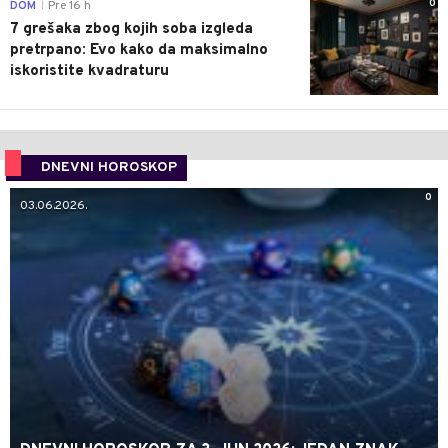
0
DOM
Pre 16 h
|
7 grešaka zbog kojih soba izgleda
pretrpano: Evo kako da maksimalno
iskoristite kvadraturu
DNEVNI HOROSKOP
0
03.06.2026.