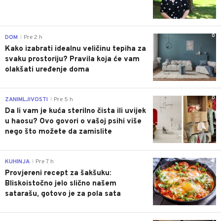
0
DOM
Pre 2 h
|
Kako izabrati idealnu veličinu tepiha za
svaku prostoriju? Pravila koja će vam
olakšati uređenje doma
0
ZANIMLJIVOSTI
Pre 5 h
|
Da li vam je kuća sterilno čista ili uvijek
u haosu? Ovo govori o vašoj psihi više
nego što možete da zamislite
0
KUHINJA
Pre 7 h
|
Provjereni recept za šakšuku:
Bliskoistočno jelo slično našem
satarašu, gotovo je za pola sata