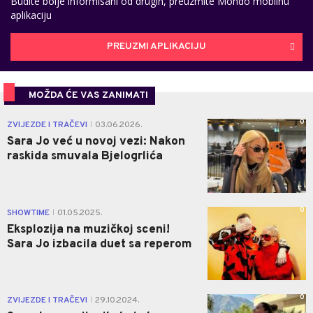
Budite bolje informisani od drugih, preuzmite Mondo mobilnu
aplikaciju
PREUZMI APLIKACIJU
MOŽDA ĆE VAS ZANIMATI
0
ZVIJEZDE I TRAČEVI
03.06.2026.
|
Sara Jo već u novoj vezi: Nakon
raskida smuvala Bjelogrlića
0
SHOWTIME
01.05.2025.
|
Eksplozija na muzičkoj sceni!
Sara Jo izbacila duet sa reperom
0
ZVIJEZDE I TRAČEVI
29.10.2024.
|